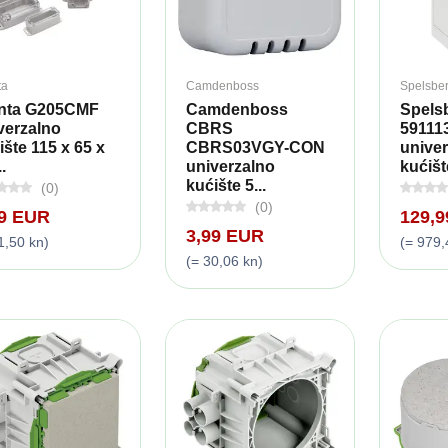
ta
Camdenboss
Spelsbe
nta G205CMF
Camdenboss
Spelsb
verzalno
CBRS
59111
ište 115 x 65 x
CBRS03VGY-CON
unive
..
univerzalno
kućište
kućište 5...
(0)
(0)
49 EUR
129,
3,99 EUR
1,50 kn)
(= 979,
(= 30,06 kn)