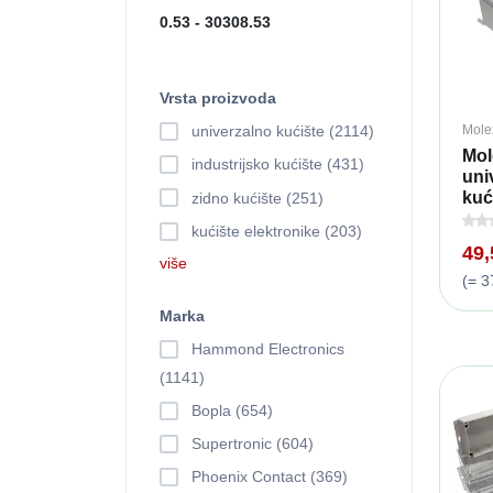
Vrsta proizvoda
Mole
univerzalno kućište (2114)
Mol
industrijsko kućište (431)
uni
kuć
zidno kućište (251)
kućište elektronike (203)
49
više
(= 3
Marka
Hammond Electronics
(1141)
Bopla (654)
Supertronic (604)
Phoenix Contact (369)