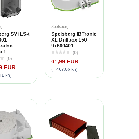
rg
Spelsberg
erg SVi LS-t
Spelsberg IBTronic
301
XL Drillbox 150
rzalno
97680401...
 1...
(0)
(0)
61,99 EUR
99 EUR
(= 467,06 kn)
41 kn)