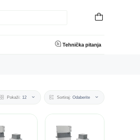
Tehnička pitanja
Pokaži:
12
Sortiraj:
Odaberite