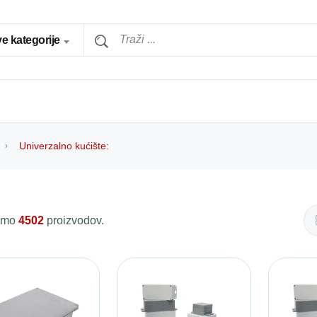
e kategorije
Univerzalno kućište:
 smo
4502
proizvodov.