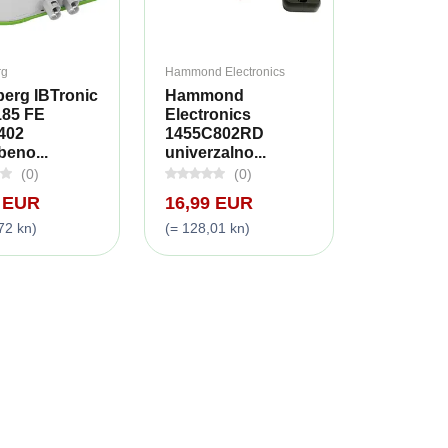
rg
Hammond Electronics
berg IBTronic
Hammond
185 FE
Electronics
402
1455C802RD
eno...
univerzalno...
(0)
(0)
9 EUR
16,99 EUR
72 kn)
(= 128,01 kn)