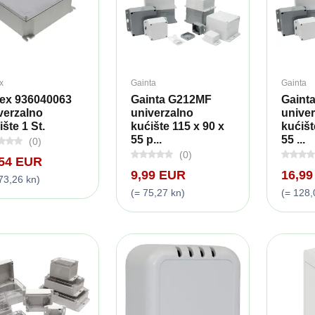
x
Gainta
Gainta
ex 936040063
Gainta G212MF
Gaint
verzalno
univerzalno
unive
ište 1 St.
kućište 115 x 90 x
kućišt
55 p...
55 ...
(0)
(0)
,54 EUR
9,99 EUR
16,9
73,26 kn)
(= 75,27 kn)
(= 128,