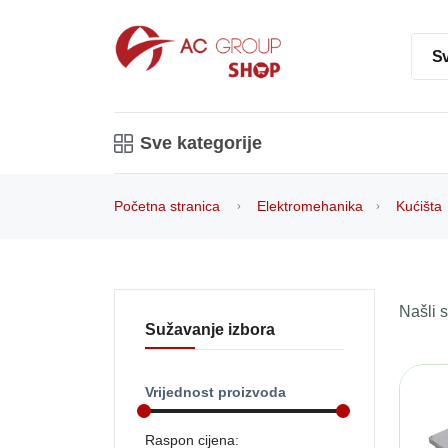
Sv
Sve kategorije
Početna stranica
Elektromehanika
Kućišta
Našli
Sužavanje izbora
Vrijednost proizvoda
Raspon cijena: