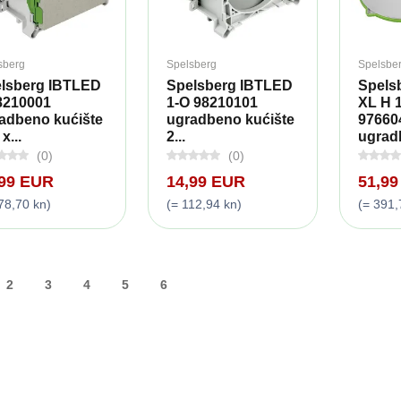
sberg
Spelsberg
Spelsbe
lsberg IBTLED
Spelsberg IBTLED
Spels
8210001
1-O 98210101
XL H 
adbeno kućište
ugradbeno kućište
97660
x...
2...
ugradb
(0)
(0)
,99 EUR
14,99 EUR
51,9
78,70 kn)
(= 112,94 kn)
(= 391,
2
3
4
5
6