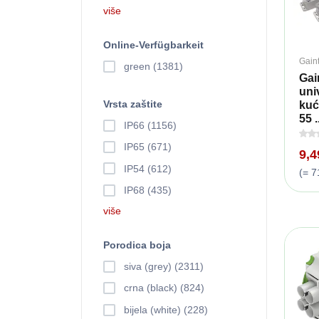
više
Online-Verfügbarkeit
Gain
green (1381)
Gai
uni
Vrsta zaštite
kuć
55 .
IP66 (1156)
IP65 (671)
9,
IP54 (612)
(= 7
IP68 (435)
više
Porodica boja
siva (grey) (2311)
crna (black) (824)
bijela (white) (228)