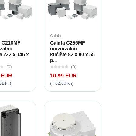
Gainta
a G218MF
Gainta G256MF
rzalno
univerzalno
e 222 x 146 x
kućište 82 x 80 x 55
p...
(0)
(0)
9 EUR
10,99 EUR
01 kn)
(= 82,80 kn)