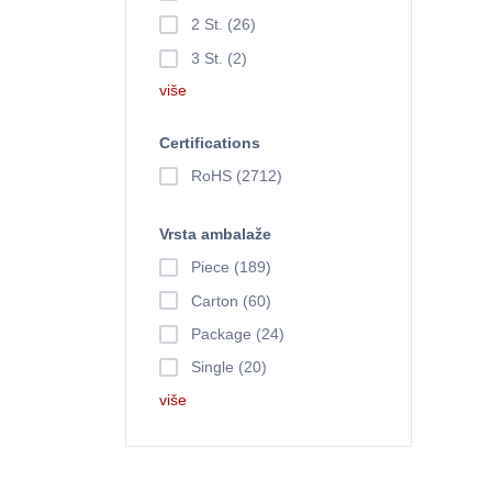
2 St. (26)
3 St. (2)
više
Certifications
RoHS (2712)
Vrsta ambalaže
Piece (189)
Carton (60)
Package (24)
Single (20)
više