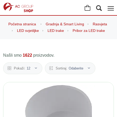
Početna stranica
Gradnja & Smart Living
Rasvjeta
LED svjetiljke
LED trake
Pribor za LED trake
Našli smo
1622
proizvodov.
Pokaži:
12
Sortiraj:
Odaberite