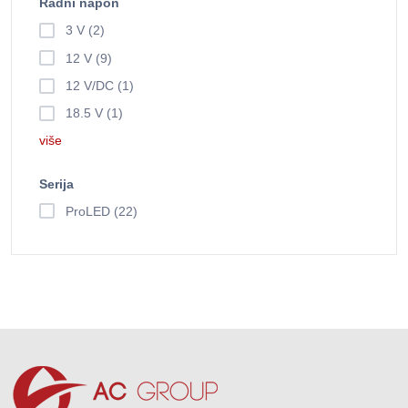
Radni napon
3 V (2)
12 V (9)
12 V/DC (1)
18.5 V (1)
više
Serija
ProLED (22)