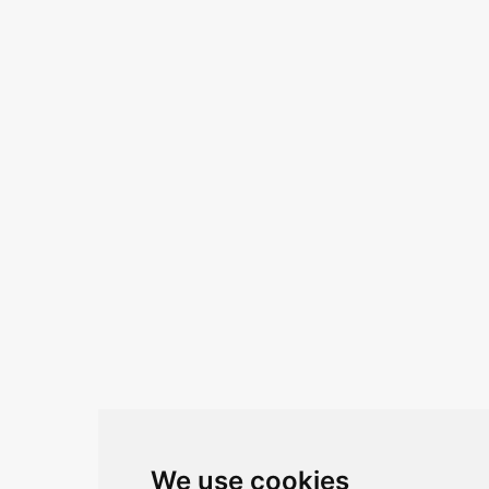
2000 mAh (3)
2100 mAh (2)
više
Kontaktirajte nas
ANA ŽUNEC
PON – PET: 8 – 16 sati
E-mail:
ana.zunec@ac-group.hr
Linkovi
We use cookies