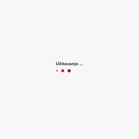
ipc-computer
ipc-computer baterija prijenosnog računala ...
(0)
Učitavanje ...
40,99 EUR
(= 308,84 kn)