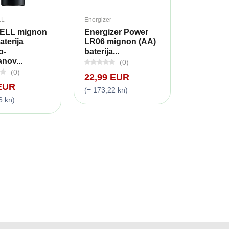
LL
Energizer
ELL mignon
Energizer Power
aterija
LR06 mignon (AA)
o-
baterija...
nov...
(0)
(0)
22,99 EUR
 EUR
(= 173,22 kn)
6 kn)