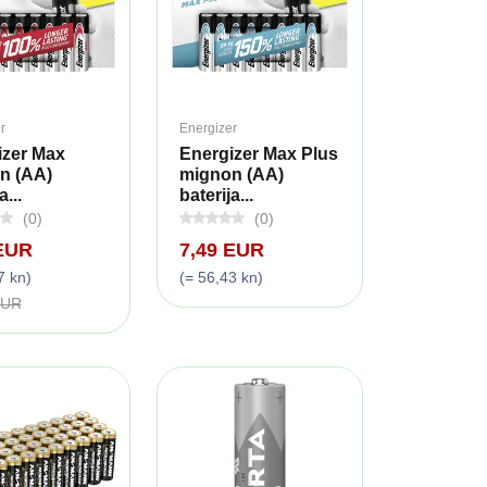
r
Energizer
izer Max
Energizer Max Plus
n (AA)
mignon (AA)
a...
baterija...
(0)
(0)
 EUR
7,49 EUR
7 kn)
(= 56,43 kn)
EUR