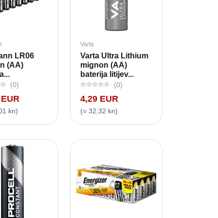
n
Varta
ann LR06
Varta Ultra Lithium
n (AA)
mignon (AA)
a...
baterija litijev...
(0)
(0)
9 EUR
4,29 EUR
01 kn)
(= 32,32 kn)