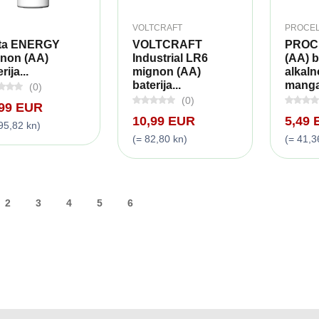
VOLTCRAFT
PROCE
ta ENERGY
VOLTCRAFT
PROC
non (AA)
Industrial LR6
(AA) b
rija...
mignon (AA)
alkaln
baterija...
manga
(0)
(0)
,99 EUR
10,99 EUR
5,49
95,82 kn)
(= 82,80 kn)
(= 41,3
2
3
4
5
6