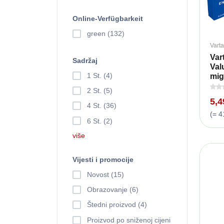
Online-Verfügbarkeit
green (132)
Varta
Var
Sadržaj
Val
1 St. (4)
mig
2 St. (5)
5,
4 St. (36)
(= 4
6 St. (2)
više
Vijesti i promocije
Novost (15)
Obrazovanje (6)
Štedni proizvod (4)
Proizvod po sniženoj cijeni