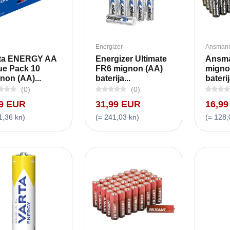
Energizer
Ansman
ta ENERGY AA
Energizer Ultimate
Ansm
ue Pack 10
FR6 mignon (AA)
migno
non (AA)...
baterija...
baterij
(0)
(0)
49 EUR
31,99 EUR
16,9
1,36 kn)
(= 241,03 kn)
(= 128,