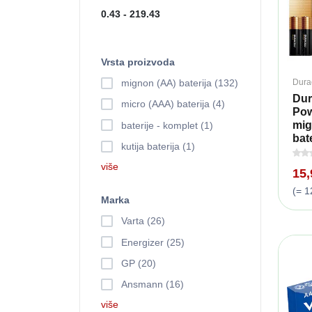
Vrsta proizvoda
Dura
mignon (AA) baterija (132)
Dur
micro (AAA) baterija (4)
Pow
mig
baterije - komplet (1)
bate
kutija baterija (1)
više
15
(= 1
Marka
Varta (26)
Energizer (25)
GP (20)
Ansmann (16)
više