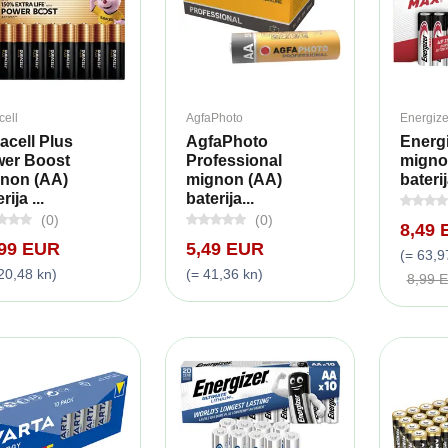
cell
AgfaPhoto
Energize
acell Plus
AgfaPhoto
Energ
er Boost
Professional
migno
non (AA)
mignon (AA)
baterij
rija ...
baterija...
(0)
(0)
8,49
,99 EUR
5,49 EUR
(= 63,9
20,48 kn)
(= 41,36 kn)
8,99 