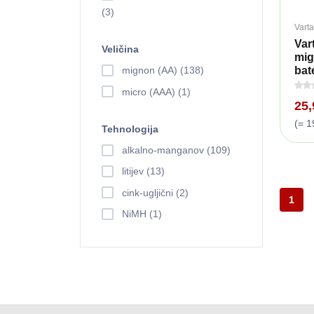
(3)
Varta
Var
Veličina
mig
bate
mignon (AA) (138)
micro (AAA) (1)
25
(= 1
Tehnologija
alkalno-manganov (109)
litijev (13)
cink-ugljični (2)
1
NiMH (1)