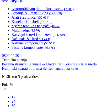
Sve kategorije
Automobilizam, hobi i kućanstvo
(42.989)
Gradnja & Smart Living
(198.589)
Alati i radionica
(152.634)
Konektori i kabeli
(273.719)
Mjerna tehnika i napajači
(40.646)
Multimedija
(8.876)
Razvojni setovi i obrazovanje
(2.991)
Računala & Ured
(51.443)
Aktivne komponente
(54.551)
Pasivne komponente
(80.678)
0800 55 50
Tehnička pitanja
Početna stranica
Računala & Ured
Ured
Korisne stvari u uredu
Kuhinjski aparati i oprema
Senseo, aparati za kavu
Našli smo
5
proizvodov.
Pokaži:
12
12
24
60