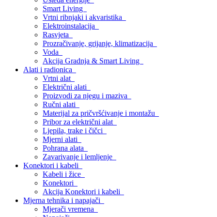
Smart Living
Vrtni ribnjaki i akvaristika
Elektroinstalacija
Rasvjeta
Prozračivanje, grijanje, klimatizacija
Voda
Akcija Gradnja & Smart Living
Alati i radionica
Vrtni alat
Električni alati
Proizvodi za njegu i maziva
Ručni alati
Materijal za pričvršćivanje i montažu
Pribor za električni alat
Ljepila, trake i čičci
Mjerni alati
Pohrana alata
Zavarivanje i lemljenje
Konektori i kabeli
Kabeli i žice
Konektori
Akcija Konektori i kabeli
Mjerna tehnika i napajači
Mjerači vremena