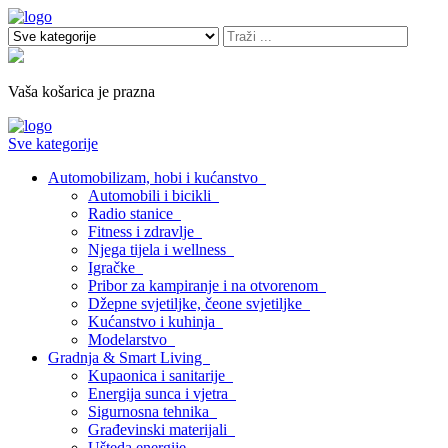
Vaša košarica je prazna
Sve kategorije
Automobilizam, hobi i kućanstvo
Automobili i bicikli
Radio stanice
Fitness i zdravlje
Njega tijela i wellness
Igračke
Pribor za kampiranje i na otvorenom
Džepne svjetiljke, čeone svjetiljke
Kućanstvo i kuhinja
Modelarstvo
Gradnja & Smart Living
Kupaonica i sanitarije
Energija sunca i vjetra
Sigurnosna tehnika
Građevinski materijali
Ušteda energije