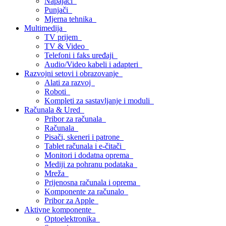
Napajači
Punjači
Mjerna tehnika
Multimedija
TV prijem
TV & Video
Telefoni i faks uređaji
Audio/Video kabeli i adapteri
Razvojni setovi i obrazovanje
Alati za razvoj
Roboti
Kompleti za sastavljanje i moduli
Računala & Ured
Pribor za računala
Računala
Pisači, skeneri i patrone
Tablet računala i e-čitači
Monitori i dodatna oprema
Mediji za pohranu podataka
Mreža
Prijenosna računala i oprema
Komponente za računalo
Pribor za Apple
Aktivne komponente
Optoelektronika