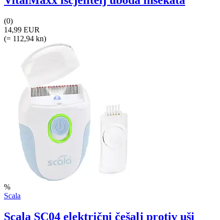
VitalMaxx iscjelitelj uboda insekata
(0)
14,99 EUR
(= 112,94 kn)
%
Scala
Scala SC04 električni češalj protiv uši