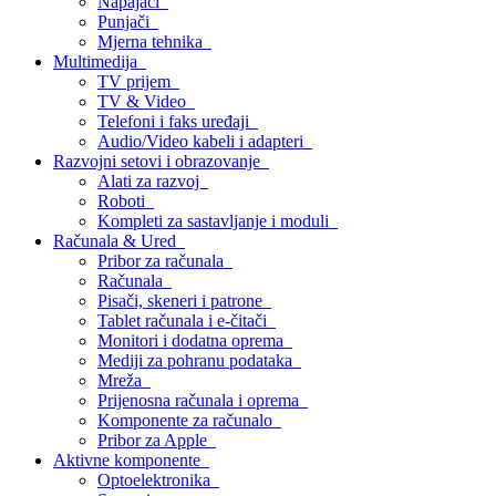
Napajači
Punjači
Mjerna tehnika
Multimedija
TV prijem
TV & Video
Telefoni i faks uređaji
Audio/Video kabeli i adapteri
Razvojni setovi i obrazovanje
Alati za razvoj
Roboti
Kompleti za sastavljanje i moduli
Računala & Ured
Pribor za računala
Računala
Pisači, skeneri i patrone
Tablet računala i e-čitači
Monitori i dodatna oprema
Mediji za pohranu podataka
Mreža
Prijenosna računala i oprema
Komponente za računalo
Pribor za Apple
Aktivne komponente
Optoelektronika