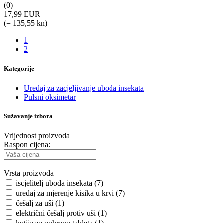
(0)
17,99 EUR
(= 135,55 kn)
1
2
Kategorije
Uređaj za zacjeljivanje uboda insekata
Pulsni oksimetar
Sužavanje izbora
Vrijednost proizvoda
Raspon cijena:
Vrsta proizvoda
iscjelitelj uboda insekata (7)
uređaj za mjerenje kisika u krvi (7)
češalj za uši (1)
električni češalj protiv uši (1)
kutija za pohranu tableta (1)