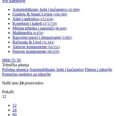
Sve kategorije
Automobilizam, hobi i kućanstvo
(42.989)
Gradnja & Smart Living
(198.589)
Alati i radionica
(152.634)
Konektori i kabeli
(273.719)
Mjerna tehnika i napajači
(40.646)
Multimedija
(8.876)
Razvojni setovi i obrazovanje
(2.991)
Računala & Ured
(51.443)
Aktivne komponente
(54.551)
Pasivne komponente
(80.678)
0800 55 50
Tehnička pitanja
Početna stranica
Automobilizam, hobi i kućanstvo
Fitness i zdravlje
Pomoćno sredstvo za zdravlje
Našli smo
24
proizvodov.
Pokaži:
12
12
24
60