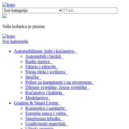
Vaša košarica je prazna
Sve kategorije
Automobilizam, hobi i kućanstvo
Automobili i bicikli
Radio stanice
Fitness i zdravlje
Njega tijela i wellness
Igračke
Pribor za kampiranje i na otvorenom
Džepne svjetiljke, čeone svjetiljke
Kućanstvo i kuhinja
Modelarstvo
Gradnja & Smart Living
Kupaonica i sanitarije
Energija sunca i vjetra
Sigurnosna tehnika
Građevinski materijali
Ušteda energije