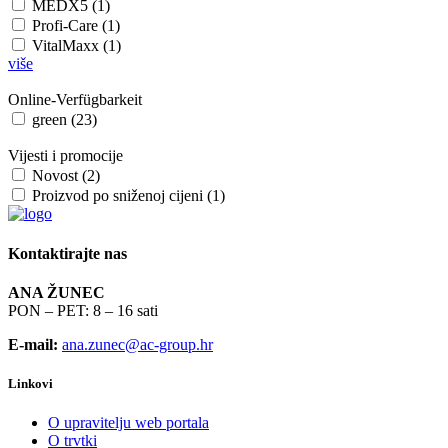
MEDX5 (1)
Profi-Care (1)
VitalMaxx (1)
više
Online-Verfügbarkeit
green (23)
Vijesti i promocije
Novost (2)
Proizvod po sniženoj cijeni (1)
Kontaktirajte nas
ANA ŽUNEC
PON – PET: 8 – 16 sati
E-mail:
ana.zunec@ac-group.hr
Linkovi
O upravitelju web portala
O trvtki