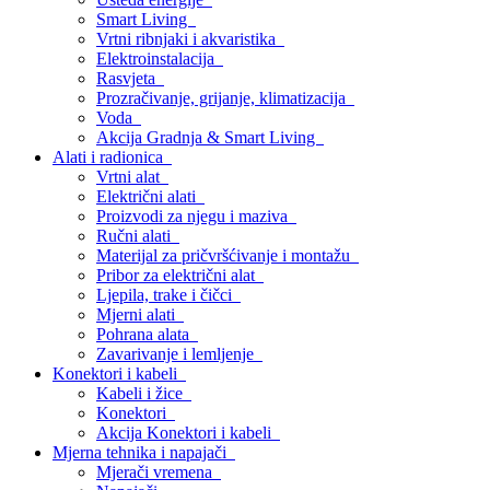
Smart Living
Vrtni ribnjaki i akvaristika
Elektroinstalacija
Rasvjeta
Prozračivanje, grijanje, klimatizacija
Voda
Akcija Gradnja & Smart Living
Alati i radionica
Vrtni alat
Električni alati
Proizvodi za njegu i maziva
Ručni alati
Materijal za pričvršćivanje i montažu
Pribor za električni alat
Ljepila, trake i čičci
Mjerni alati
Pohrana alata
Zavarivanje i lemljenje
Konektori i kabeli
Kabeli i žice
Konektori
Akcija Konektori i kabeli
Mjerna tehnika i napajači
Mjerači vremena