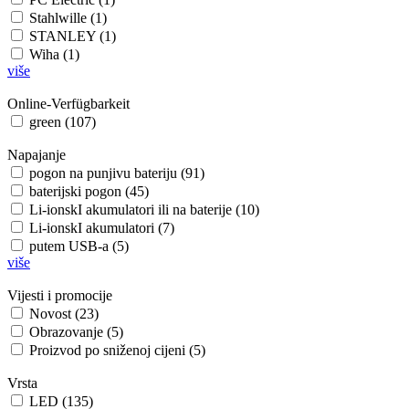
Stahlwille (1)
STANLEY (1)
Wiha (1)
više
Online-Verfügbarkeit
green (107)
Napajanje
pogon na punjivu bateriju (91)
baterijski pogon (45)
Li-ionskI akumulatori ili na baterije (10)
Li-ionskI akumulatori (7)
putem USB-a (5)
više
Vijesti i promocije
Novost (23)
Obrazovanje (5)
Proizvod po sniženoj cijeni (5)
Vrsta
LED (135)