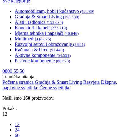
Sve kategorije
Automobilizam, hobi i kućanstvo
(42.989)
Gradnja & Smart Living
(198.589)
Alati i radionica
(152.634)
Konektori i kabeli
(273.719)
Mjerna tehnika i napajači
(40.646)
Multimedija
(8.876)
Razvojni setovi i obrazovanje
(2.991)
Računala & Ured
(51.443)
Aktivne komponente
(54.551)
Pasivne komponente
(80.678)
0800 55 50
Tehnička pitanja
Početna stranica
Gradnja & Smart Living
Rasvjeta
Džepne,
naglavne svjetiljke
Čeone svjetiljke
Našli smo
160
proizvodov.
Pokaži:
12
12
24
60