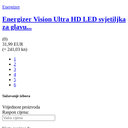
Energizer
Energizer Vision Ultra HD LED svjetiljka
za glavu...
(0)
31,99 EUR
(= 241,03 kn)
1
2
3
4
5
6
Sužavanje izbora
Vrijednost proizvoda
Raspon cijena: