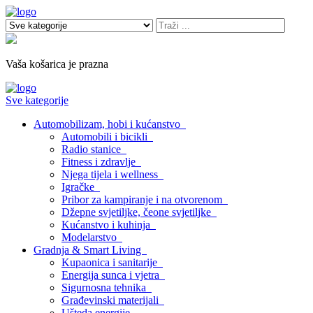
Vaša košarica je prazna
Sve kategorije
Automobilizam, hobi i kućanstvo
Automobili i bicikli
Radio stanice
Fitness i zdravlje
Njega tijela i wellness
Igračke
Pribor za kampiranje i na otvorenom
Džepne svjetiljke, čeone svjetiljke
Kućanstvo i kuhinja
Modelarstvo
Gradnja & Smart Living
Kupaonica i sanitarije
Energija sunca i vjetra
Sigurnosna tehnika
Građevinski materijali
Ušteda energije