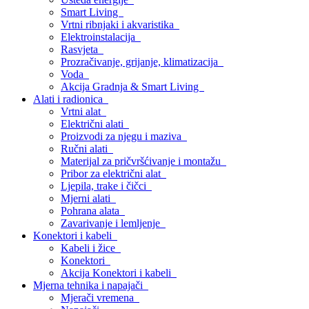
Smart Living
Vrtni ribnjaki i akvaristika
Elektroinstalacija
Rasvjeta
Prozračivanje, grijanje, klimatizacija
Voda
Akcija Gradnja & Smart Living
Alati i radionica
Vrtni alat
Električni alati
Proizvodi za njegu i maziva
Ručni alati
Materijal za pričvršćivanje i montažu
Pribor za električni alat
Ljepila, trake i čičci
Mjerni alati
Pohrana alata
Zavarivanje i lemljenje
Konektori i kabeli
Kabeli i žice
Konektori
Akcija Konektori i kabeli
Mjerna tehnika i napajači
Mjerači vremena