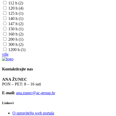
112 h (2)
120 h (4)
125 h (1)
140 h (1)
147 h (2)
150 h (1)
160 h (2)
200 h (1)
300 h (2)
1200 h (1)
više
Kontaktirajte nas
ANA ŽUNEC
PON – PET: 8 – 16 sati
E-mail:
ana.zunec@ac-group.hr
Linkovi
O upravitelju web portala