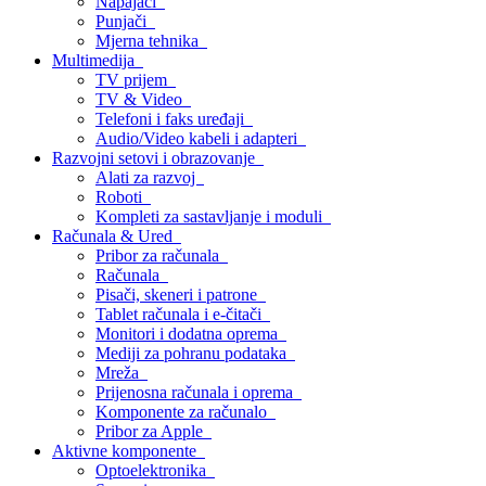
Napajači
Punjači
Mjerna tehnika
Multimedija
TV prijem
TV & Video
Telefoni i faks uređaji
Audio/Video kabeli i adapteri
Razvojni setovi i obrazovanje
Alati za razvoj
Roboti
Kompleti za sastavljanje i moduli
Računala & Ured
Pribor za računala
Računala
Pisači, skeneri i patrone
Tablet računala i e-čitači
Monitori i dodatna oprema
Mediji za pohranu podataka
Mreža
Prijenosna računala i oprema
Komponente za računalo
Pribor za Apple
Aktivne komponente
Optoelektronika