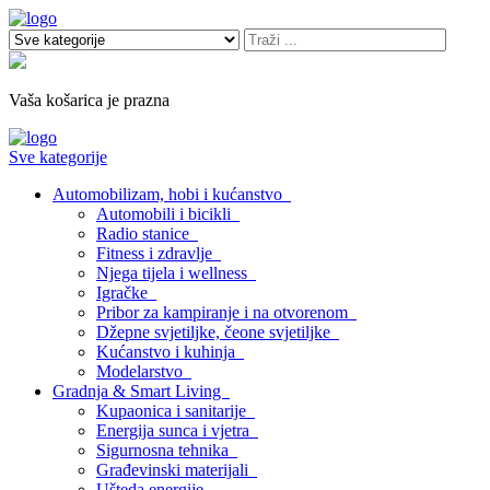
Vaša košarica je prazna
Sve kategorije
Automobilizam, hobi i kućanstvo
Automobili i bicikli
Radio stanice
Fitness i zdravlje
Njega tijela i wellness
Igračke
Pribor za kampiranje i na otvorenom
Džepne svjetiljke, čeone svjetiljke
Kućanstvo i kuhinja
Modelarstvo
Gradnja & Smart Living
Kupaonica i sanitarije
Energija sunca i vjetra
Sigurnosna tehnika
Građevinski materijali
Ušteda energije