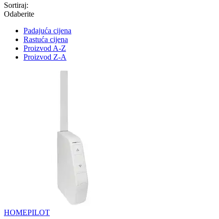
Sortiraj:
Odaberite
Padajuća cijena
Rastuća cijena
Proizvod A-Z
Proizvod Z-A
HOMEPILOT