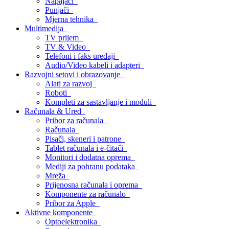
Napajači
Punjači
Mjerna tehnika
Multimedija
TV prijem
TV & Video
Telefoni i faks uređaji
Audio/Video kabeli i adapteri
Razvojni setovi i obrazovanje
Alati za razvoj
Roboti
Kompleti za sastavljanje i moduli
Računala & Ured
Pribor za računala
Računala
Pisači, skeneri i patrone
Tablet računala i e-čitači
Monitori i dodatna oprema
Mediji za pohranu podataka
Mreža
Prijenosna računala i oprema
Komponente za računalo
Pribor za Apple
Aktivne komponente
Optoelektronika