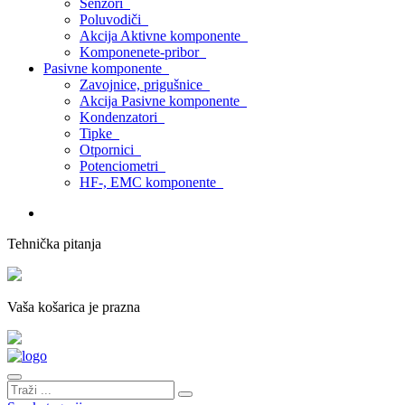
Senzori
Poluvodiči
Akcija Aktivne komponente
Komponenete-pribor
Pasivne komponente
Zavojnice, prigušnice
Akcija Pasivne komponente
Kondenzatori
Tipke
Otpornici
Potenciometri
HF-, EMC komponente
Tehnička pitanja
Vaša košarica je prazna