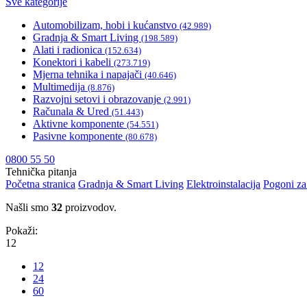
Sve kategorije
Automobilizam, hobi i kućanstvo
(42.989)
Gradnja & Smart Living
(198.589)
Alati i radionica
(152.634)
Konektori i kabeli
(273.719)
Mjerna tehnika i napajači
(40.646)
Multimedija
(8.876)
Razvojni setovi i obrazovanje
(2.991)
Računala & Ured
(51.443)
Aktivne komponente
(54.551)
Pasivne komponente
(80.678)
0800 55 50
Tehnička pitanja
Početna stranica
Gradnja & Smart Living
Elektroinstalacija
Pogoni za 
Našli smo
32
proizvodov.
Pokaži:
12
12
24
60