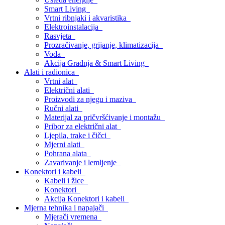
Smart Living
Vrtni ribnjaki i akvaristika
Elektroinstalacija
Rasvjeta
Prozračivanje, grijanje, klimatizacija
Voda
Akcija Gradnja & Smart Living
Alati i radionica
Vrtni alat
Električni alati
Proizvodi za njegu i maziva
Ručni alati
Materijal za pričvršćivanje i montažu
Pribor za električni alat
Ljepila, trake i čičci
Mjerni alati
Pohrana alata
Zavarivanje i lemljenje
Konektori i kabeli
Kabeli i žice
Konektori
Akcija Konektori i kabeli
Mjerna tehnika i napajači
Mjerači vremena