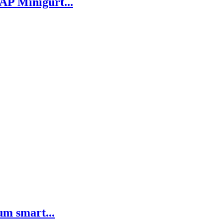
P Minigurt...
 smart...