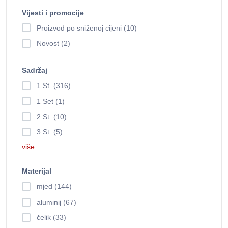
Vijesti i promocije
Proizvod po sniženoj cijeni (10)
Novost (2)
Sadržaj
1 St. (316)
1 Set (1)
2 St. (10)
3 St. (5)
više
Materijal
mjed (144)
aluminij (67)
čelik (33)