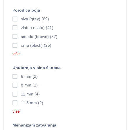
Porodica boja
siva (grey) (69)
zlatna (zlato) (41)
smeđa (brown) (37)
crna (black) (25)
više
Unutarnja visina škopca
6 mm (2)
8 mm (1)
11 mm (4)
11.5 mm (2)
više
Mehanizam zatvaranja