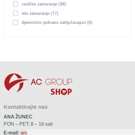
različito zatvaranje (98)
isto zatvaranje (77)
djelomično jednako zaključavajući (6)
Kontaktirajte nas
ANA ŽUNEC
PON – PET: 8 – 16 sati
E-mail:
ana.zunec@ac-group.hr