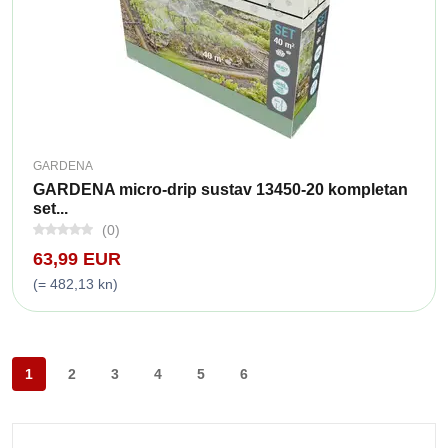
GARDENA
GARDENA micro-drip sustav 13450-20 kompletan
set...
(0)
63,99 EUR
(= 482,13 kn)
1
2
3
4
5
6