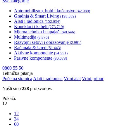
Sve kategorije
Automobilizam, hobi i kućanstvo
(42.989)
Gradnja & Smart Living
(198.589)
Alati i radionica
(152.634)
Konektori i kabeli
(273.719)
Mjerna tehnika i napajači
(40.646)
Multimedija
(8.876)
Razvojni setovi i obrazovanje
(2.991)
Računala & Ured
(51.443)
Aktivne komponente
(54.551)
Pasivne komponente
(80.678)
0800 55 50
Tehnička pitanja
Početna stranica
Alati i radionica
Vrtni alat
Vrtni pribor
Našli smo
228
proizvodov.
Pokaži:
12
12
24
60