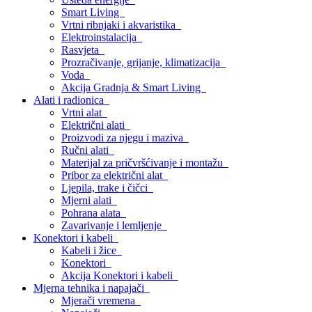
Smart Living
Vrtni ribnjaki i akvaristika
Elektroinstalacija
Rasvjeta
Prozračivanje, grijanje, klimatizacija
Voda
Akcija Gradnja & Smart Living
Alati i radionica
Vrtni alat
Električni alati
Proizvodi za njegu i maziva
Ručni alati
Materijal za pričvršćivanje i montažu
Pribor za električni alat
Ljepila, trake i čičci
Mjerni alati
Pohrana alata
Zavarivanje i lemljenje
Konektori i kabeli
Kabeli i žice
Konektori
Akcija Konektori i kabeli
Mjerna tehnika i napajači
Mjerači vremena