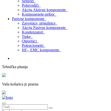
Senzori
Poluvodiči
Akcija Aktivne komponente
Komponenete-pribor
Pasivne komponente
Zavojnice, prigušnice
Akcija Pasivne komponente
Kondenzatori
Tipke
Otpornici
Potenciometri
HF-, EMC komponente
Tehnička pitanja
Vaša košarica je prazna