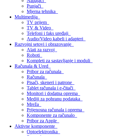
Napajači
Punjači
Mjerna tehnika
Multimedija
TV prijem
TV & Video
Telefoni i faks uređaji
Audio/Video kabeli i adapteri
Razvojni setovi i obrazovanje
Alati za razvoj
Roboti
Kompleti za sastavljanje i moduli
Računala & Ured
Pribor za računala
Računala
Pisači, skeneri i patrone
Tablet računala i e-čitači
Monitori i dodatna oprema
Mediji za pohranu podataka
Mreža
Prijenosna računala i oprema
Komponente za računalo
Pribor za Apple
Aktivne komponente
Optoelektronika