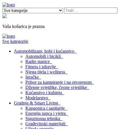
Vaša košarica je prazna
Sve kategorije
Automobilizam, hobi i kućanstvo
Automobili i bicikli
Radio stanice
Fitness i zdravlje
Njega tijela i wellness
Igračke
Pribor za kampiranje i na otvorenom
Džepne svjetiljke, čeone svjetiljke
Kućanstvo i kuhinja
Modelarstvo
Gradnja & Smart Living
Kupaonica i sanitarije
Energija sunca i vjetra
Sigurnosna tehnika
Građevinski materijali
Ušteda energije