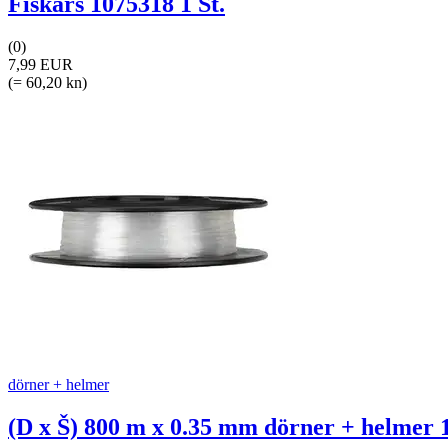
Fiskars 1075318 1 St.
(0)
7,99 EUR
(= 60,20 kn)
dörner + helmer
(D x Š) 800 m x 0.35 mm dörner + helmer 