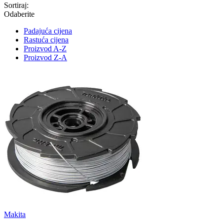
Sortiraj:
Odaberite
Padajuća cijena
Rastuća cijena
Proizvod A-Z
Proizvod Z-A
Makita