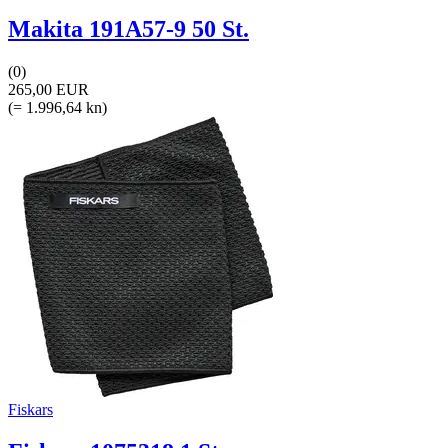
Makita 191A57-9 50 St.
(0)
265,00 EUR
(= 1.996,64 kn)
Fiskars