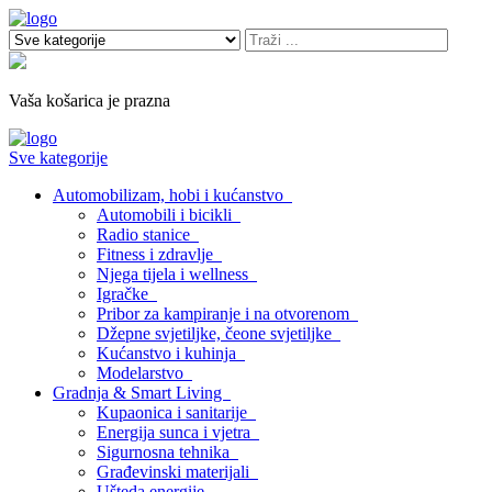
Vaša košarica je prazna
Sve kategorije
Automobilizam, hobi i kućanstvo
Automobili i bicikli
Radio stanice
Fitness i zdravlje
Njega tijela i wellness
Igračke
Pribor za kampiranje i na otvorenom
Džepne svjetiljke, čeone svjetiljke
Kućanstvo i kuhinja
Modelarstvo
Gradnja & Smart Living
Kupaonica i sanitarije
Energija sunca i vjetra
Sigurnosna tehnika
Građevinski materijali
Ušteda energije