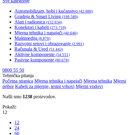
Sve kategorije
Automobilizam, hobi i kućanstvo
(42.989)
Gradnja & Smart Living
(198.589)
Alati i radionica
(152.634)
Konektori i kabeli
(273.719)
Mjerna tehnika i napajači
(40.646)
Multimedija
(8.876)
Razvojni setovi i obrazovanje
(2.991)
Računala & Ured
(51.443)
Aktivne komponente
(54.551)
Pasivne komponente
(80.678)
0800 55 50
Tehnička pitanja
Početna stranica
Mjerna tehnika i napajači
Mjerna tehnika
Mjerni
pribor
Kabeli za mjernje, testni vrhovi
Mjerni vodovi
Našli smo
1238
proizvodov.
Pokaži:
12
12
24
60