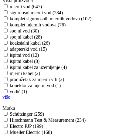
Vrsta proizvoda
mjerni vod (647)
sigurnosni mjerni vod (284)
komplet sigurnosnih mjernih vodova (102)
komplet mjernih vodova (76)
spojni vod (30)
spojni kabel (28)
koaksialni kabel (26)
adapterski vod (15)
ispitni vod (12)
ispitni kabel (8)
ispitni kabel za uzemljenje (4)
mjerni kabel (2)
produžetak za mjerni vrh (2)
konektor za mjerni vod (1)
vodič (1)
više
Marka
Schützinger (259)
Hirschmann Test & Measurement (234)
Electro PJP (199)
Mueller Electric (168)