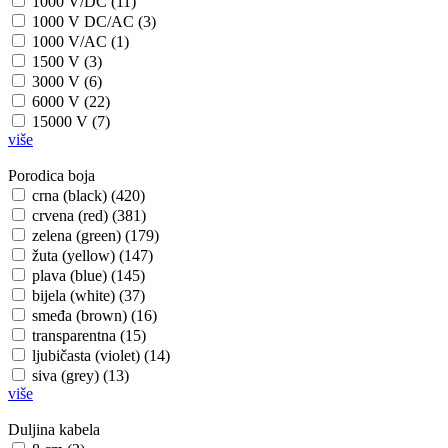
1000 V/DC (11)
1000 V DC/AC (3)
1000 V/AC (1)
1500 V (3)
3000 V (6)
6000 V (22)
15000 V (7)
više
Porodica boja
crna (black) (420)
crvena (red) (381)
zelena (green) (179)
žuta (yellow) (147)
plava (blue) (145)
bijela (white) (37)
smeđa (brown) (16)
transparentna (15)
ljubičasta (violet) (14)
siva (grey) (13)
više
Duljina kabela