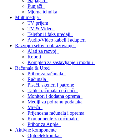
Napajači
Punjači
Mjerna tehnika
Multimedija
TV prijem
TV & Video
Telefoni i faks uređaji
Audio/Video kabeli i adapteri
Razvojni setovi i obrazovanje
Alati za razvoj
Roboti
Kompleti za sastavljanje i moduli
Računala & Ured
Pribor za računala
Računala
Pisači, skeneri i patrone
Tablet računala i e-čitači
Monitori i dodatna oprema
Mediji za pohranu podataka
Mreža
Prijenosna računala i oprema
Komponente za računalo
Pribor za Apple
Aktivne komponente
Optoelektronika