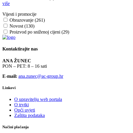
više
Vijesti i promocije
Obrazovanje (261)
Novost (130)
Proizvod po sniženoj cijeni (29)
Kontaktirajte nas
ANA ŽUNEC
PON – PET: 8 – 16 sati
E-mail:
ana.zunec@ac-group.hr
Linkovi
O upravitelju web portala
O trvtki
Opći uvjeti
Zaštita podataka
Načini plačanja