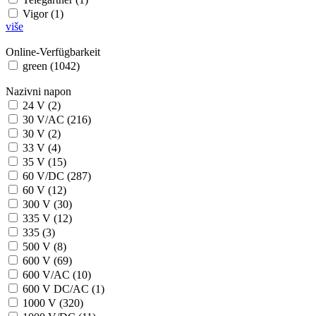
Vigor (1)
više
Online-Verfügbarkeit
green (1042)
Nazivni napon
24 V (2)
30 V/AC (216)
30 V (2)
33 V (4)
35 V (15)
60 V/DC (287)
60 V (12)
300 V (30)
335 V (12)
335 (3)
500 V (8)
600 V (69)
600 V/AC (10)
600 V DC/AC (1)
1000 V (320)