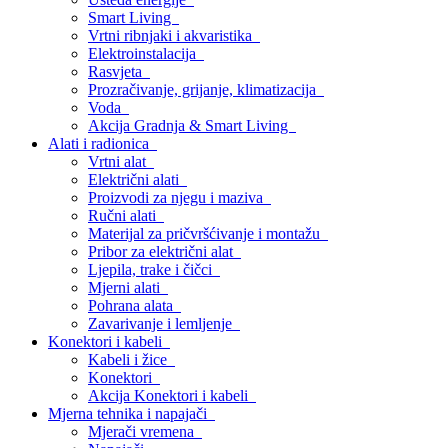
Smart Living
Vrtni ribnjaki i akvaristika
Elektroinstalacija
Rasvjeta
Prozračivanje, grijanje, klimatizacija
Voda
Akcija Gradnja & Smart Living
Alati i radionica
Vrtni alat
Električni alati
Proizvodi za njegu i maziva
Ručni alati
Materijal za pričvršćivanje i montažu
Pribor za električni alat
Ljepila, trake i čičci
Mjerni alati
Pohrana alata
Zavarivanje i lemljenje
Konektori i kabeli
Kabeli i žice
Konektori
Akcija Konektori i kabeli
Mjerna tehnika i napajači
Mjerači vremena