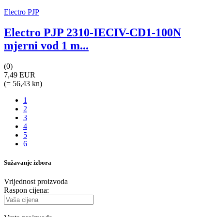
Electro PJP
Electro PJP 2310-IECIV-CD1-100N
mjerni vod 1 m...
(0)
7,49 EUR
(= 56,43 kn)
1
2
3
4
5
6
Sužavanje izbora
Vrijednost proizvoda
Raspon cijena: