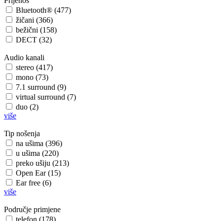
Prijenos
Bluetooth® (477)
žičani (366)
bežični (158)
DECT (32)
Audio kanali
stereo (417)
mono (73)
7.1 surround (9)
virtual surround (7)
duo (2)
više
Tip nošenja
na ušima (396)
u ušima (220)
preko ušiju (213)
Open Ear (15)
Ear free (6)
više
Područje primjene
telefon (178)