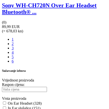
Sony WH-CH720N Over Ear Headset
Bluetooth® ...
(0)
89,99 EUR
(= 678,03 kn)
1
2
3
4
5
6
Sužavanje izbora
Vrijednost proizvoda
Raspon cijena:
Vrsta proizvoda
On Ear Headset (328)
In Ear slušalice (151)