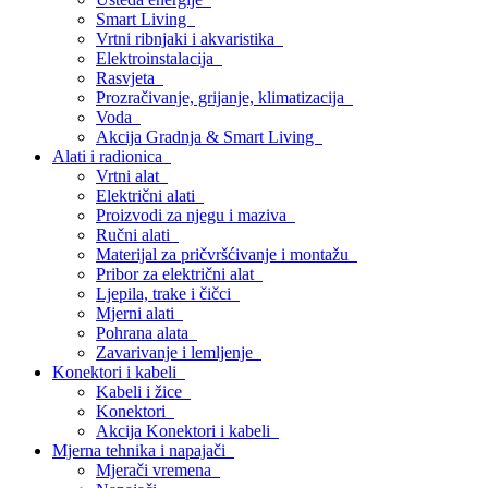
Smart Living
Vrtni ribnjaki i akvaristika
Elektroinstalacija
Rasvjeta
Prozračivanje, grijanje, klimatizacija
Voda
Akcija Gradnja & Smart Living
Alati i radionica
Vrtni alat
Električni alati
Proizvodi za njegu i maziva
Ručni alati
Materijal za pričvršćivanje i montažu
Pribor za električni alat
Ljepila, trake i čičci
Mjerni alati
Pohrana alata
Zavarivanje i lemljenje
Konektori i kabeli
Kabeli i žice
Konektori
Akcija Konektori i kabeli
Mjerna tehnika i napajači
Mjerači vremena