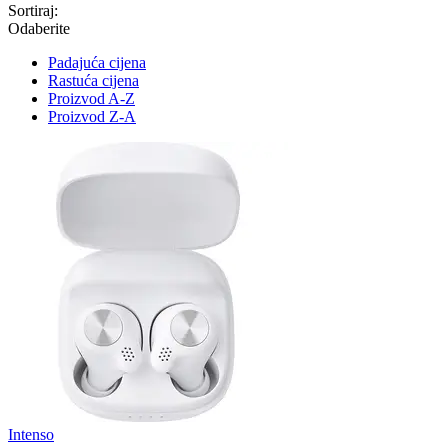
Sortiraj:
Odaberite
Padajuća cijena
Rastuća cijena
Proizvod A-Z
Proizvod Z-A
Intenso