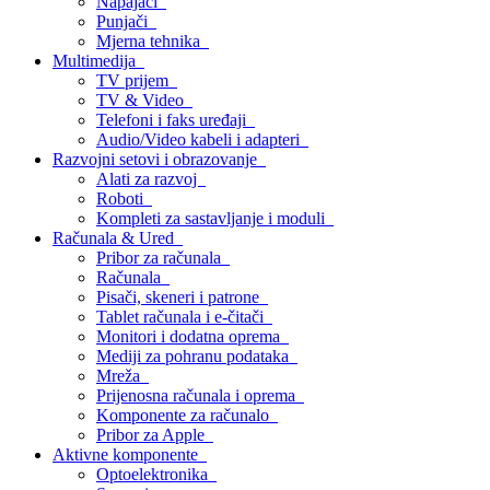
Napajači
Punjači
Mjerna tehnika
Multimedija
TV prijem
TV & Video
Telefoni i faks uređaji
Audio/Video kabeli i adapteri
Razvojni setovi i obrazovanje
Alati za razvoj
Roboti
Kompleti za sastavljanje i moduli
Računala & Ured
Pribor za računala
Računala
Pisači, skeneri i patrone
Tablet računala i e-čitači
Monitori i dodatna oprema
Mediji za pohranu podataka
Mreža
Prijenosna računala i oprema
Komponente za računalo
Pribor za Apple
Aktivne komponente
Optoelektronika