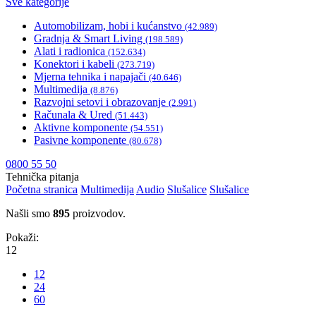
Sve kategorije
Automobilizam, hobi i kućanstvo
(42.989)
Gradnja & Smart Living
(198.589)
Alati i radionica
(152.634)
Konektori i kabeli
(273.719)
Mjerna tehnika i napajači
(40.646)
Multimedija
(8.876)
Razvojni setovi i obrazovanje
(2.991)
Računala & Ured
(51.443)
Aktivne komponente
(54.551)
Pasivne komponente
(80.678)
0800 55 50
Tehnička pitanja
Početna stranica
Multimedija
Audio
Slušalice
Slušalice
Našli smo
895
proizvodov.
Pokaži:
12
12
24
60