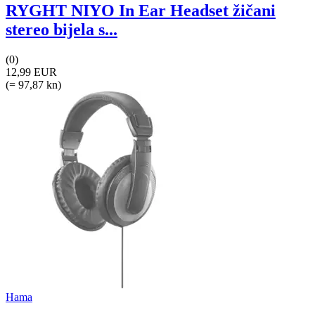
RYGHT NIYO In Ear Headset žičani
stereo bijela s...
(0)
12,99 EUR
(= 97,87 kn)
Hama