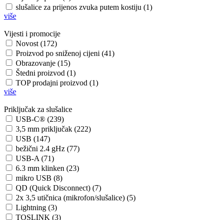
slušalice za prijenos zvuka putem kostiju (1)
više
Vijesti i promocije
Novost (172)
Proizvod po sniženoj cijeni (41)
Obrazovanje (15)
Štedni proizvod (1)
TOP prodajni proizvod (1)
više
Priključak za slušalice
USB-C® (239)
3,5 mm priključak (222)
USB (147)
bežični 2.4 gHz (77)
USB-A (71)
6.3 mm klinken (23)
mikro USB (8)
QD (Quick Disconnect) (7)
2x 3,5 utičnica (mikrofon/slušalice) (5)
Lightning (3)
TOSLINK (3)