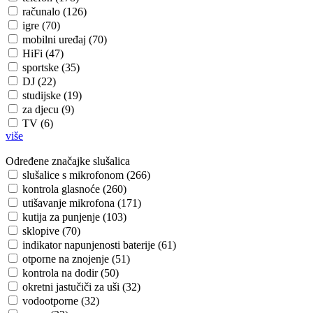
računalo (126)
igre (70)
mobilni uređaj (70)
HiFi (47)
sportske (35)
DJ (22)
studijske (19)
za djecu (9)
TV (6)
više
Određene značajke slušalica
slušalice s mikrofonom (266)
kontrola glasnoće (260)
utišavanje mikrofona (171)
kutija za punjenje (103)
sklopive (70)
indikator napunjenosti baterije (61)
otporne na znojenje (51)
kontrola na dodir (50)
okretni jastučiči za uši (32)
vodootporne (32)