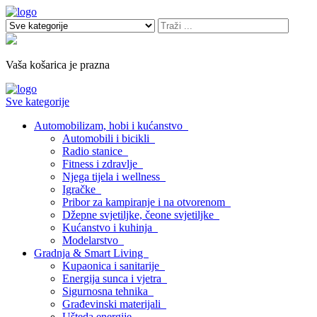
Vaša košarica je prazna
Sve kategorije
Automobilizam, hobi i kućanstvo
Automobili i bicikli
Radio stanice
Fitness i zdravlje
Njega tijela i wellness
Igračke
Pribor za kampiranje i na otvorenom
Džepne svjetiljke, čeone svjetiljke
Kućanstvo i kuhinja
Modelarstvo
Gradnja & Smart Living
Kupaonica i sanitarije
Energija sunca i vjetra
Sigurnosna tehnika
Građevinski materijali
Ušteda energije