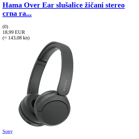
Hama Over Ear slušalice žičani stereo
crna ra...
(0)
18,99 EUR
(= 143,08 kn)
Sony