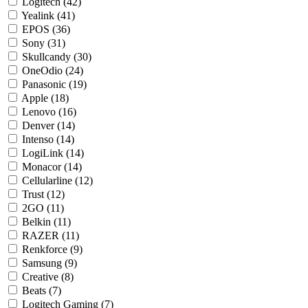
Logitech (42)
Yealink (41)
EPOS (36)
Sony (31)
Skullcandy (30)
OneOdio (24)
Panasonic (19)
Apple (18)
Lenovo (16)
Denver (14)
Intenso (14)
LogiLink (14)
Monacor (14)
Cellularline (12)
Trust (12)
2GO (11)
Belkin (11)
RAZER (11)
Renkforce (9)
Samsung (9)
Creative (8)
Beats (7)
Logitech Gaming (7)