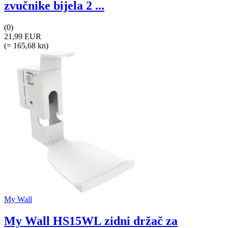
zvučnike bijela 2 ...
(0)
21,99 EUR
(= 165,68 kn)
My Wall
My Wall HS15WL zidni držač za