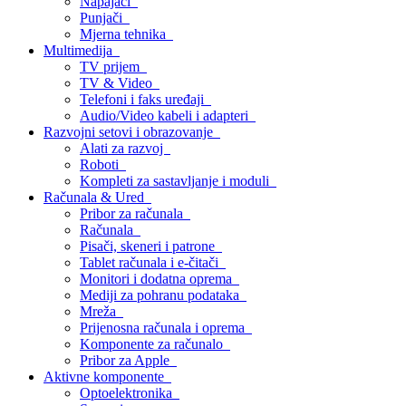
Napajači
Punjači
Mjerna tehnika
Multimedija
TV prijem
TV & Video
Telefoni i faks uređaji
Audio/Video kabeli i adapteri
Razvojni setovi i obrazovanje
Alati za razvoj
Roboti
Kompleti za sastavljanje i moduli
Računala & Ured
Pribor za računala
Računala
Pisači, skeneri i patrone
Tablet računala i e-čitači
Monitori i dodatna oprema
Mediji za pohranu podataka
Mreža
Prijenosna računala i oprema
Komponente za računalo
Pribor za Apple
Aktivne komponente
Optoelektronika