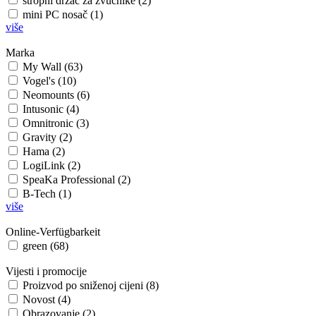
stropni držač za zvučnike (2)
mini PC nosač (1)
više
Marka
My Wall (63)
Vogel's (10)
Neomounts (6)
Intusonic (4)
Omnitronic (3)
Gravity (2)
Hama (2)
LogiLink (2)
SpeaKa Professional (2)
B-Tech (1)
više
Online-Verfügbarkeit
green (68)
Vijesti i promocije
Proizvod po sniženoj cijeni (8)
Novost (4)
Obrazovanje (2)