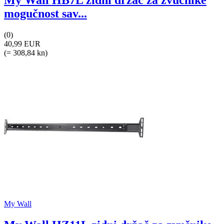
My Wall HB7L zidni držač za zvučnike
mogučnost sav...
(0)
40,99 EUR
(= 308,84 kn)
My Wall