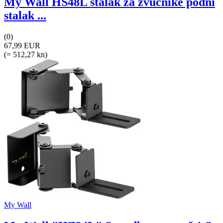
My Wall HS48L stalak za zvučnike podni
stalak ...
(0)
67,99 EUR
(= 512,27 kn)
My Wall