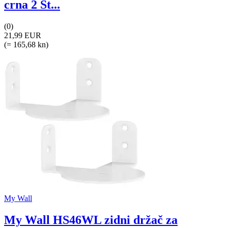
crna 2 St...
(0)
21,99 EUR
(= 165,68 kn)
My Wall
My Wall HS46WL zidni držač za