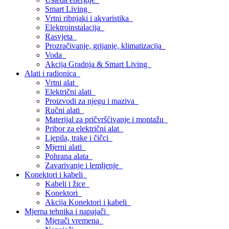
Smart Living
Vrtni ribnjaki i akvaristika
Elektroinstalacija
Rasvjeta
Prozračivanje, grijanje, klimatizacija
Voda
Akcija Gradnja & Smart Living
Alati i radionica
Vrtni alat
Električni alati
Proizvodi za njegu i maziva
Ručni alati
Materijal za pričvršćivanje i montažu
Pribor za električni alat
Ljepila, trake i čičci
Mjerni alati
Pohrana alata
Zavarivanje i lemljenje
Konektori i kabeli
Kabeli i žice
Konektori
Akcija Konektori i kabeli
Mjerna tehnika i napajači
Mjerači vremena