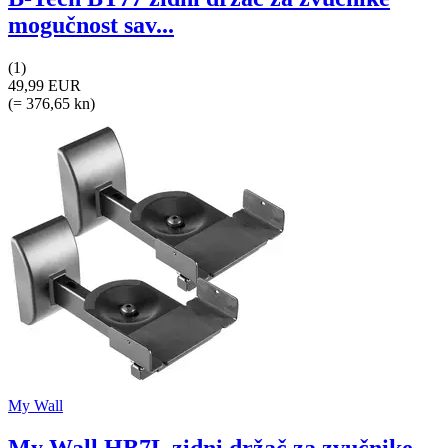
mogučnost sav...
(1)
49,99 EUR
(= 376,65 kn)
My Wall