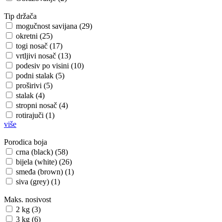
Tip držača
mogučnost savijana (29)
okretni (25)
togi nosač (17)
vrtljivi nosač (13)
podesiv po visini (10)
podni stalak (5)
proširivi (5)
stalak (4)
stropni nosač (4)
rotirajuči (1)
više
Porodica boja
crna (black) (58)
bijela (white) (26)
smeđa (brown) (1)
siva (grey) (1)
Maks. nosivost
2 kg (3)
3 kg (6)