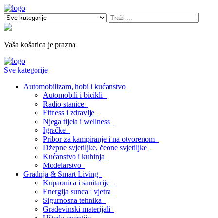
Vaša košarica je prazna
Sve kategorije
Automobilizam, hobi i kućanstvo
Automobili i bicikli
Radio stanice
Fitness i zdravlje
Njega tijela i wellness
Igračke
Pribor za kampiranje i na otvorenom
Džepne svjetiljke, čeone svjetiljke
Kućanstvo i kuhinja
Modelarstvo
Gradnja & Smart Living
Kupaonica i sanitarije
Energija sunca i vjetra
Sigurnosna tehnika
Građevinski materijali
Ušteda energije