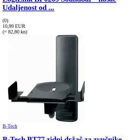
Udaljenost od ...
(0)
10,99 EUR
(= 82,80 kn)
B-Tech
B-Tech BT77 zidni držač za zvučnike