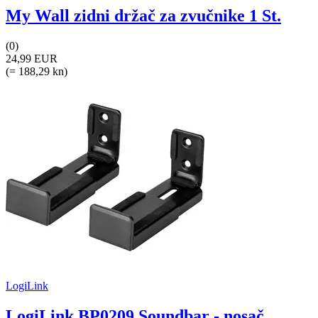
My Wall zidni držač za zvučnike 1 St.
(0)
24,99 EUR
(= 188,29 kn)
LogiLink
LogiLink BP0209 Soundbar - nosač