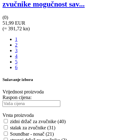
zvučnike mogučnost sav...
(0)
51,99 EUR
(= 391,72 kn)
1
2
3
4
5
6
Sužavanje izbora
Vrijednost proizvoda
Raspon cijena:
Vrsta proizvoda
zidni držač za zvučnike (40)
stalak za zvučnike (31)
Soundbar - nosač (21)