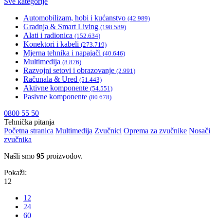
Sve kategorije
Automobilizam, hobi i kućanstvo
(42.989)
Gradnja & Smart Living
(198.589)
Alati i radionica
(152.634)
Konektori i kabeli
(273.719)
Mjerna tehnika i napajači
(40.646)
Multimedija
(8.876)
Razvojni setovi i obrazovanje
(2.991)
Računala & Ured
(51.443)
Aktivne komponente
(54.551)
Pasivne komponente
(80.678)
0800 55 50
Tehnička pitanja
Početna stranica
Multimedija
Zvučnici
Oprema za zvučnike
Nosači
zvučnika
Našli smo
95
proizvodov.
Pokaži:
12
12
24
60