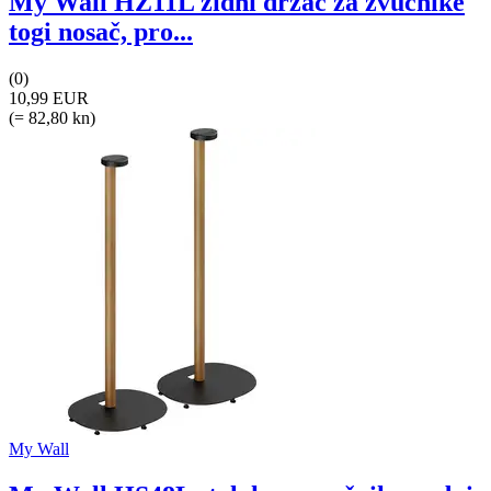
My Wall HZ11L zidni držač za zvučnike
togi nosač, pro...
(0)
10,99 EUR
(= 82,80 kn)
My Wall