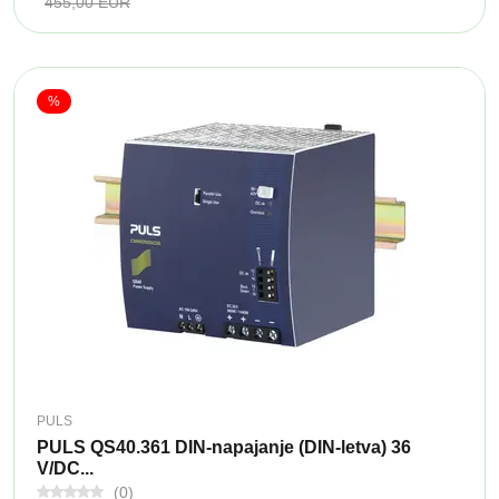
455,00 EUR
%
PULS
PULS QS40.361 DIN-napajanje (DIN-letva) 36
V/DC...
(0)