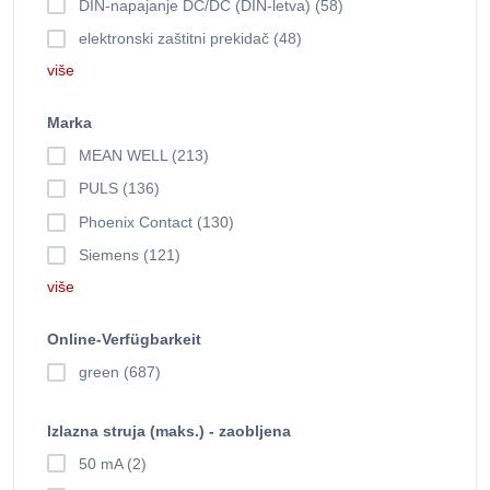
DIN-napajanje DC/DC (DIN-letva) (58)
elektronski zaštitni prekidač (48)
više
Marka
MEAN WELL (213)
PULS (136)
Phoenix Contact (130)
Siemens (121)
više
Online-Verfügbarkeit
green (687)
Izlazna struja (maks.) - zaobljena
50 mA (2)