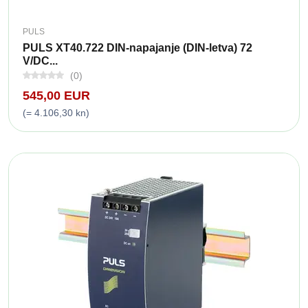
PULS
PULS XT40.722 DIN-napajanje (DIN-letva) 72
V/DC...
(0)
545,00 EUR
(= 4.106,30 kn)