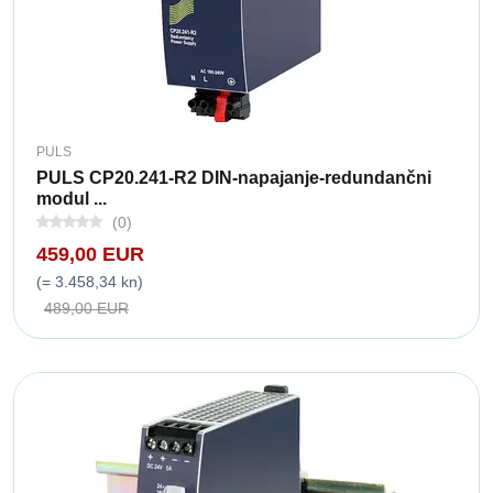
PULS
PULS CP20.241-R2 DIN-napajanje-redundančni
modul ...
(0)
459,00 EUR
(= 3.458,34 kn)
489,00 EUR