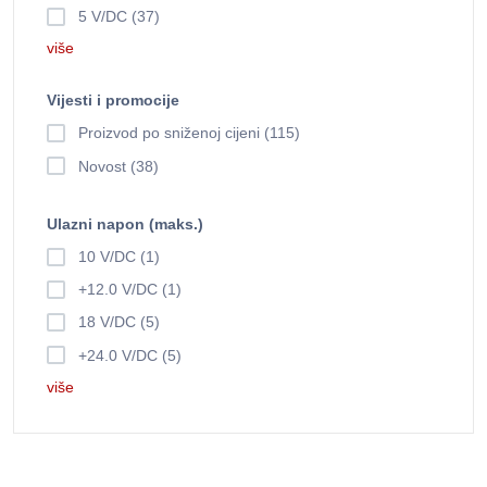
5 V/DC (37)
više
Vijesti i promocije
Proizvod po sniženoj cijeni (115)
Novost (38)
Ulazni napon (maks.)
10 V/DC (1)
+12.0 V/DC (1)
18 V/DC (5)
+24.0 V/DC (5)
više