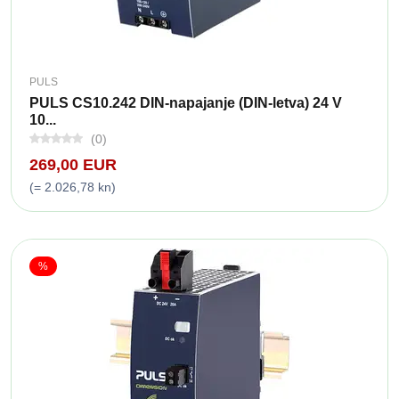
PULS
PULS CS10.242 DIN-napajanje (DIN-letva) 24 V
10...
(0)
269,00 EUR
(= 2.026,78 kn)
%