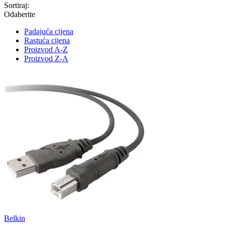
Sortiraj:
Odaberite
Padajuća cijena
Rastuća cijena
Proizvod A-Z
Proizvod Z-A
Belkin