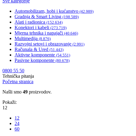
Sve kategorije
Automobilizam, hobi i kućanstvo
(42.989)
Gradnja & Smart Living
(198.589)
Alati i radionica
(152.634)
Konektori i kabeli
(273.719)
Mjerna tehnika i napajači
(40.646)
Multimedija
(8.876)
Razvojni setovi i obrazovanje
(2.991)
Računala & Ured
(51.443)
Aktivne komponente
(54.551)
Pasivne komponente
(80.678)
0800 55 50
Tehnička pitanja
Početna stranica
Našli smo
49
proizvodov.
Pokaži:
12
12
24
60