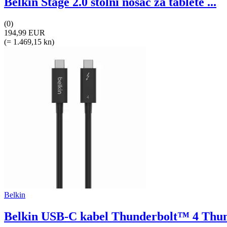
Belkin Stage 2.0 stolni nosač za tablete ...
(0)
194,99 EUR
(= 1.469,15 kn)
Belkin
Belkin USB-C kabel Thunderbolt™ 4 Thun