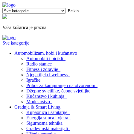
Vaša košarica je prazna
Sve kategorije
Automobilizam, hobi i kućanstvo
Automobili i bicikli
Radio stanice
Fitness i zdravlje
Njega tijela i wellness
Igračke
Pribor za kampiranje i na otvorenom
Džepne svjetiljke, čeone svjetiljke
Kućanstvo i kuhinja
Modelarstvo
Gradnja & Smart Living
Kupaonica i sanitarije
Energija sunca i vjetra
Sigurnosna tehnika
Građevinski materijali
Ušteda energije