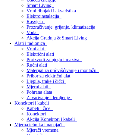
Smart Living
Vrtni ribnjaki i akvaristika
Elektroinstalacija
Rasvjeta
Prozračivanje, grijanje, klimatizacija
Voda
Akcija Gradnja & Smart Living
Alati i radionica
Vrtni alat
Električni alati
Proizvodi za njegu i maziva
Ručni alati
Materijal za pričvršćivanje i montažu
Pribor za električni alat
Ljepila, trake i čičci
Mjerni alati
Pohrana alata
Zavarivanje i lemljenje
Konektori i kabeli
Kabeli i žice
Konektori
Akcija Konektori i kabeli
Mjerna tehnika i napajači
Mjerači vremena