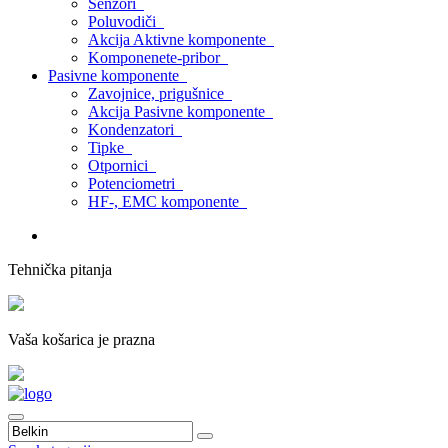
Senzori
Poluvodiči
Akcija Aktivne komponente
Komponenete-pribor
Pasivne komponente
Zavojnice, prigušnice
Akcija Pasivne komponente
Kondenzatori
Tipke
Otpornici
Potenciometri
HF-, EMC komponente
Tehnička pitanja
Vaša košarica je prazna