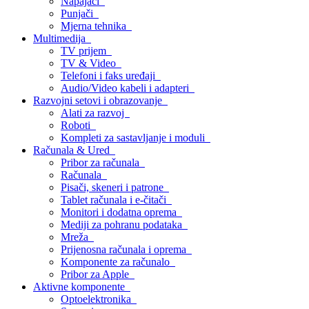
Napajači
Punjači
Mjerna tehnika
Multimedija
TV prijem
TV & Video
Telefoni i faks uređaji
Audio/Video kabeli i adapteri
Razvojni setovi i obrazovanje
Alati za razvoj
Roboti
Kompleti za sastavljanje i moduli
Računala & Ured
Pribor za računala
Računala
Pisači, skeneri i patrone
Tablet računala i e-čitači
Monitori i dodatna oprema
Mediji za pohranu podataka
Mreža
Prijenosna računala i oprema
Komponente za računalo
Pribor za Apple
Aktivne komponente
Optoelektronika