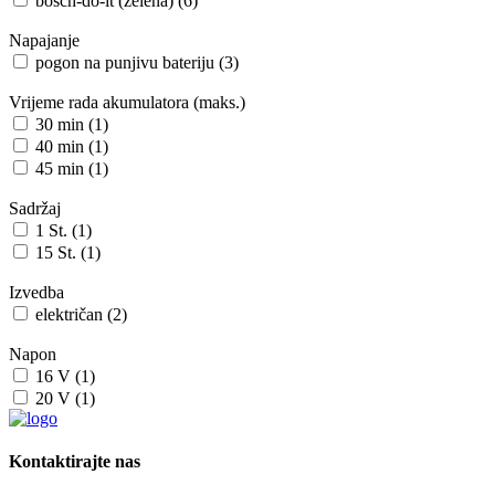
bosch-do-it (zelena) (6)
Napajanje
pogon na punjivu bateriju (3)
Vrijeme rada akumulatora (maks.)
30 min (1)
40 min (1)
45 min (1)
Sadržaj
1 St. (1)
15 St. (1)
Izvedba
električan (2)
Napon
16 V (1)
20 V (1)
Kontaktirajte nas