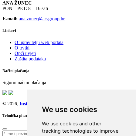
ANA ŽUNEC
PON – PET: 8 – 16 sati
E-mail:
ana.zunec@ac-group.hr
Linkovi
O upravitelju web portala
O trvtki
Opći uvjeti
Zaštita podataka
Načini plačanja
Sigurni načini plaćanja
© 2026,
Insist d.o.o.
We use cookies
Tehnička pitanja
We use cookies and other
tracking technologies to improve