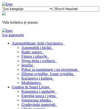
Vaša košarica je prazna
Sve kategorije
Automobilizam, hobi i kućanstvo
Automobili i bicikli
Radio stanice
Fitness i zdravlje
Njega tijela i wellness
Igračke
Pribor za kampiranje i na otvorenom
Džepne svjetiljke, čeone svjetiljke
Kućanstvo i kuhinja
Modelarstvo
Gradnja & Smart Living
Kupaonica i sanitarije
Energija sunca i vjetra
Sigurnosna tehnika
Građevinski materijali
Ušteda energije