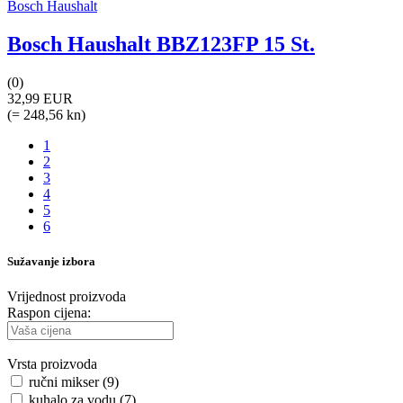
Bosch Haushalt
Bosch Haushalt BBZ123FP 15 St.
(0)
32,99 EUR
(= 248,56 kn)
1
2
3
4
5
6
Sužavanje izbora
Vrijednost proizvoda
Raspon cijena:
Vrsta proizvoda
ručni mikser (9)
kuhalo za vodu (7)