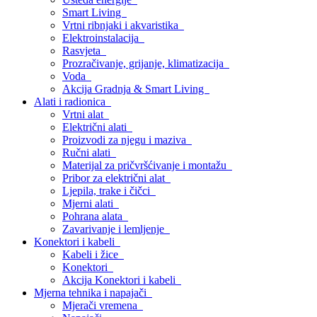
Smart Living
Vrtni ribnjaki i akvaristika
Elektroinstalacija
Rasvjeta
Prozračivanje, grijanje, klimatizacija
Voda
Akcija Gradnja & Smart Living
Alati i radionica
Vrtni alat
Električni alati
Proizvodi za njegu i maziva
Ručni alati
Materijal za pričvršćivanje i montažu
Pribor za električni alat
Ljepila, trake i čičci
Mjerni alati
Pohrana alata
Zavarivanje i lemljenje
Konektori i kabeli
Kabeli i žice
Konektori
Akcija Konektori i kabeli
Mjerna tehnika i napajači
Mjerači vremena