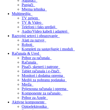
Napajači
Punjači
Mjerna tehnika
Multimedija
TV prijem
TV & Video
Telefoni i faks uređaji
Audio/Video kabeli i adapteri
Razvojni setovi i obrazovanje
Alati za razvoj
Roboti
Kompleti za sastavljanje i moduli
Računala & Ured
Pribor za računala
Računala
Pisači, skeneri i patrone
Tablet računala i e-čitači
Monitori i dodatna oprema
Mediji za pohranu podataka
Mreža
Prijenosna računala i oprema
Komponente za računalo
Pribor za Apple
Aktivne komponente
Optoelektronika