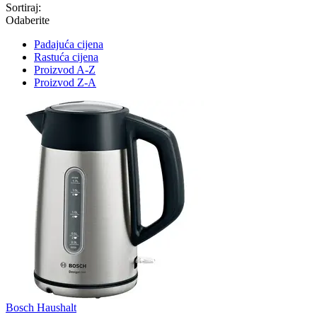
Sortiraj:
Odaberite
Padajuća cijena
Rastuća cijena
Proizvod A-Z
Proizvod Z-A
Bosch Haushalt