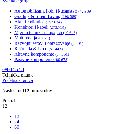
Sve kategorije
Automobilizam, hobi i kućanstvo
(42.989)
Gradnja & Smart Living
(198.589)
Alati i radionica
(152.634)
Konektori i kabeli
(273.719)
Mjerna tehnika i napajači
(40.646)
Multimedija
(8.876)
Razvojni setovi i obrazovanje
(2.991)
Računala & Ured
(51.443)
Aktivne komponente
(54.551)
Pasivne komponente
(80.678)
0800 55 50
Tehnička pitanja
Početna stranica
Našli smo
112
proizvodov.
Pokaži:
12
12
24
60