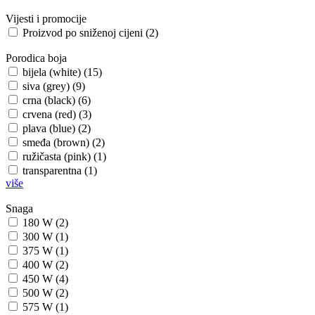
Vijesti i promocije
Proizvod po sniženoj cijeni (2)
Porodica boja
bijela (white) (15)
siva (grey) (9)
crna (black) (6)
crvena (red) (3)
plava (blue) (2)
smeđa (brown) (2)
ružičasta (pink) (1)
transparentna (1)
više
Snaga
180 W (2)
300 W (1)
375 W (1)
400 W (2)
450 W (4)
500 W (2)
575 W (1)