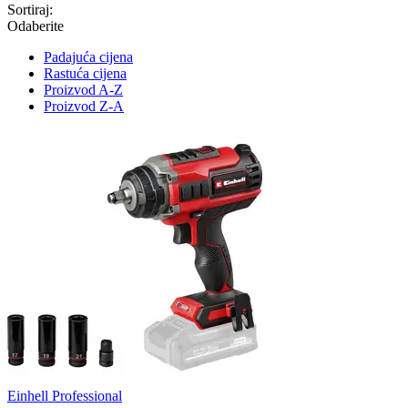
Sortiraj:
Odaberite
Padajuća cijena
Rastuća cijena
Proizvod A-Z
Proizvod Z-A
Einhell Professional