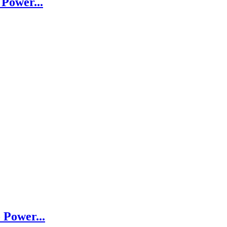
 Power...
 Power...