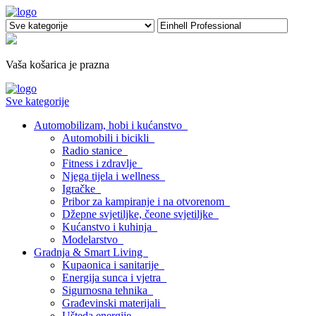
Vaša košarica je prazna
Sve kategorije
Automobilizam, hobi i kućanstvo
Automobili i bicikli
Radio stanice
Fitness i zdravlje
Njega tijela i wellness
Igračke
Pribor za kampiranje i na otvorenom
Džepne svjetiljke, čeone svjetiljke
Kućanstvo i kuhinja
Modelarstvo
Gradnja & Smart Living
Kupaonica i sanitarije
Energija sunca i vjetra
Sigurnosna tehnika
Građevinski materijali
Ušteda energije