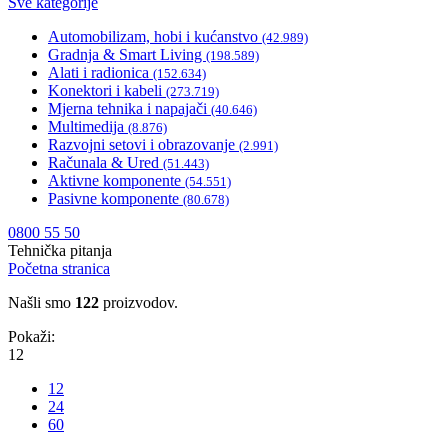
Sve kategorije
Automobilizam, hobi i kućanstvo
(42.989)
Gradnja & Smart Living
(198.589)
Alati i radionica
(152.634)
Konektori i kabeli
(273.719)
Mjerna tehnika i napajači
(40.646)
Multimedija
(8.876)
Razvojni setovi i obrazovanje
(2.991)
Računala & Ured
(51.443)
Aktivne komponente
(54.551)
Pasivne komponente
(80.678)
0800 55 50
Tehnička pitanja
Početna stranica
Našli smo
122
proizvodov.
Pokaži:
12
12
24
60