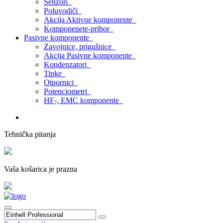
Senzori
Poluvodiči
Akcija Aktivne komponente
Komponenete-pribor
Pasivne komponente
Zavojnice, prigušnice
Akcija Pasivne komponente
Kondenzatori
Tipke
Otpornici
Potenciometri
HF-, EMC komponente
Tehnička pitanja
Vaša košarica je prazna