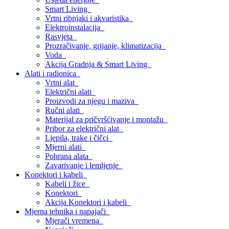
Smart Living
Vrtni ribnjaki i akvaristika
Elektroinstalacija
Rasvjeta
Prozračivanje, grijanje, klimatizacija
Voda
Akcija Gradnja & Smart Living
Alati i radionica
Vrtni alat
Električni alati
Proizvodi za njegu i maziva
Ručni alati
Materijal za pričvršćivanje i montažu
Pribor za električni alat
Ljepila, trake i čičci
Mjerni alati
Pohrana alata
Zavarivanje i lemljenje
Konektori i kabeli
Kabeli i žice
Konektori
Akcija Konektori i kabeli
Mjerna tehnika i napajači
Mjerači vremena