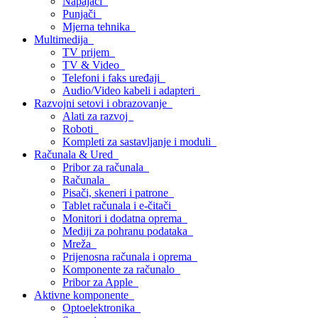
Napajači
Punjači
Mjerna tehnika
Multimedija
TV prijem
TV & Video
Telefoni i faks uređaji
Audio/Video kabeli i adapteri
Razvojni setovi i obrazovanje
Alati za razvoj
Roboti
Kompleti za sastavljanje i moduli
Računala & Ured
Pribor za računala
Računala
Pisači, skeneri i patrone
Tablet računala i e-čitači
Monitori i dodatna oprema
Mediji za pohranu podataka
Mreža
Prijenosna računala i oprema
Komponente za računalo
Pribor za Apple
Aktivne komponente
Optoelektronika