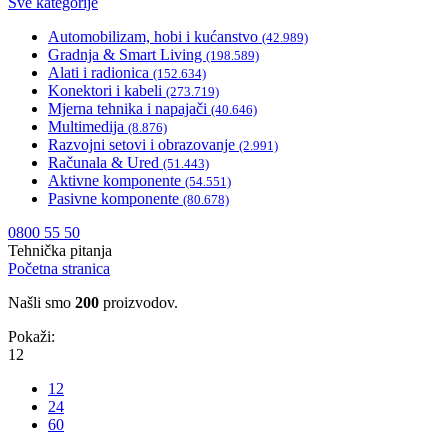
Sve kategorije
Automobilizam, hobi i kućanstvo
(42.989)
Gradnja & Smart Living
(198.589)
Alati i radionica
(152.634)
Konektori i kabeli
(273.719)
Mjerna tehnika i napajači
(40.646)
Multimedija
(8.876)
Razvojni setovi i obrazovanje
(2.991)
Računala & Ured
(51.443)
Aktivne komponente
(54.551)
Pasivne komponente
(80.678)
0800 55 50
Tehnička pitanja
Početna stranica
Našli smo
200
proizvodov.
Pokaži:
12
12
24
60