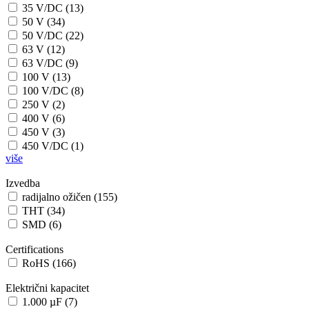
35 V/DC (13)
50 V (34)
50 V/DC (22)
63 V (12)
63 V/DC (9)
100 V (13)
100 V/DC (8)
250 V (2)
400 V (6)
450 V (3)
450 V/DC (1)
više
Izvedba
radijalno ožičen (155)
THT (34)
SMD (6)
Certifications
RoHS (166)
Električni kapacitet
1.000 µF (7)