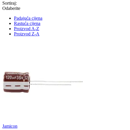
Sortiraj:
Odaberite
Padajuća cijena
Rastuća cijena
Proizvod A-Z
Proizvod Z-A
Jamicon