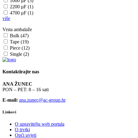
1000 µF (5)
2200 µF (1)
4700 µF (1)
više
Vrsta ambalaže
Bulk (47)
Tape (19)
Piece (12)
Single (2)
Kontaktirajte nas
ANA ŽUNEC
PON – PET: 8 – 16 sati
E-mail:
ana.zunec@ac-group.hr
Linkovi
O upravitelju web portala
O trvtki
Opći uvjeti