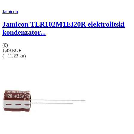
Jamicon
Jamicon TLR102M1EI20R elektrolitski
kondenzator...
(0)
1,49 EUR
(= 11,23 kn)