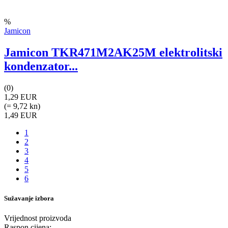
%
Jamicon
Jamicon TKR471M2AK25M elektrolitski
kondenzator...
(0)
1,29 EUR
(= 9,72 kn)
1,49 EUR
1
2
3
4
5
6
Sužavanje izbora
Vrijednost proizvoda
Raspon cijena: