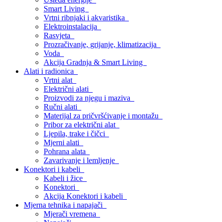
Smart Living
Vrtni ribnjaki i akvaristika
Elektroinstalacija
Rasvjeta
Prozračivanje, grijanje, klimatizacija
Voda
Akcija Gradnja & Smart Living
Alati i radionica
Vrtni alat
Električni alati
Proizvodi za njegu i maziva
Ručni alati
Materijal za pričvršćivanje i montažu
Pribor za električni alat
Ljepila, trake i čičci
Mjerni alati
Pohrana alata
Zavarivanje i lemljenje
Konektori i kabeli
Kabeli i žice
Konektori
Akcija Konektori i kabeli
Mjerna tehnika i napajači
Mjerači vremena