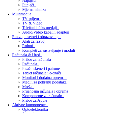
Napajači
Punjači
Mjerna tehnika
Multimedija
TV prijem
TV & Video
Telefoni i faks uređaji
Audio/Video kabeli i adapteri
Razvojni setovi i obrazovanje
Alati za razvoj
Roboti
Kompleti za sastavljanje i moduli
Računala & Ured
Pribor za računala
Računala
Pisači, skeneri i patrone
Tablet računala i e-čitači
Monitori i dodatna oprema
Mediji za pohranu podataka
Mreža
Prijenosna računala i oprema
Komponente za računalo
Pribor za Apple
Aktivne komponente
Optoelektronika