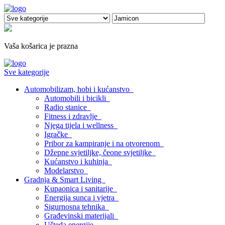
Vaša košarica je prazna
Sve kategorije
Automobilizam, hobi i kućanstvo
Automobili i bicikli
Radio stanice
Fitness i zdravlje
Njega tijela i wellness
Igračke
Pribor za kampiranje i na otvorenom
Džepne svjetiljke, čeone svjetiljke
Kućanstvo i kuhinja
Modelarstvo
Gradnja & Smart Living
Kupaonica i sanitarije
Energija sunca i vjetra
Sigurnosna tehnika
Građevinski materijali
Ušteda energije