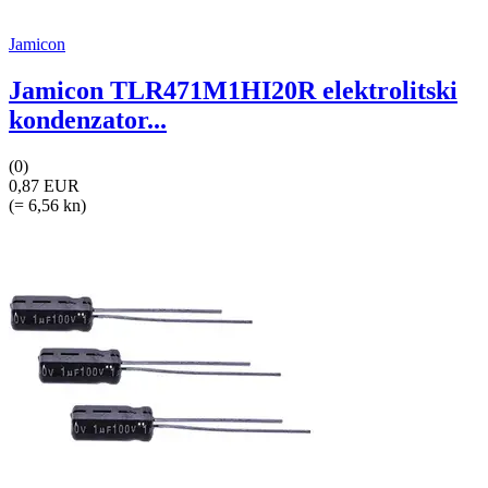
Jamicon
Jamicon TLR471M1HI20R elektrolitski
kondenzator...
(0)
0,87 EUR
(= 6,56 kn)