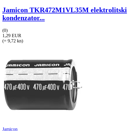
Jamicon TKR472M1VL35M elektrolitski
kondenzator...
(0)
1,29 EUR
(= 9,72 kn)
Jamicon