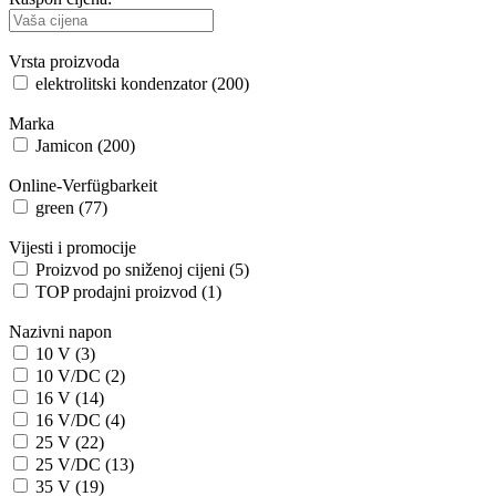
Vrsta proizvoda
elektrolitski kondenzator (200)
Marka
Jamicon (200)
Online-Verfügbarkeit
green (77)
Vijesti i promocije
Proizvod po sniženoj cijeni (5)
TOP prodajni proizvod (1)
Nazivni napon
10 V (3)
10 V/DC (2)
16 V (14)
16 V/DC (4)
25 V (22)
25 V/DC (13)
35 V (19)