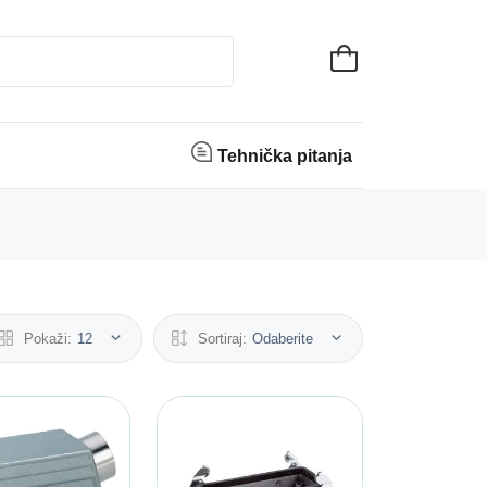
Tehnička pitanja
Pokaži:
12
Sortiraj:
Odaberite