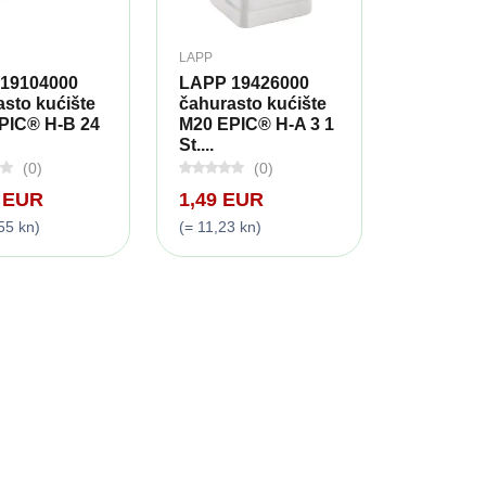
LAPP
19104000
LAPP 19426000
sto kućište
čahurasto kućište
PIC® H-B 24
M20 EPIC® H-A 3 1
St....
(0)
(0)
9 EUR
1,49 EUR
55 kn)
(= 11,23 kn)