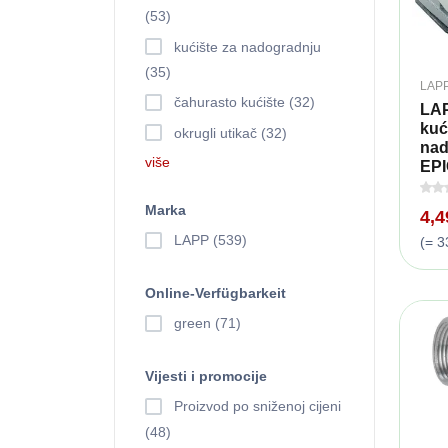
(53)
kućište za nadogradnju
(35)
LAP
čahurasto kućište (32)
LAP
kuć
okrugli utikač (32)
nad
više
EPI
Marka
4,
LAPP (539)
(= 3
Online-Verfügbarkeit
green (71)
Vijesti i promocije
Proizvod po sniženoj cijeni
(48)