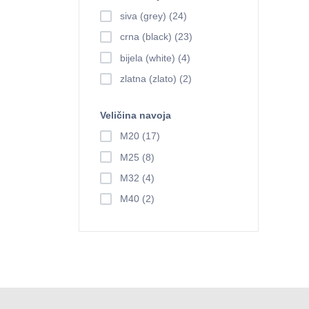
siva (grey) (24)
crna (black) (23)
bijela (white) (4)
zlatna (zlato) (2)
Veličina navoja
M20 (17)
M25 (8)
M32 (4)
M40 (2)