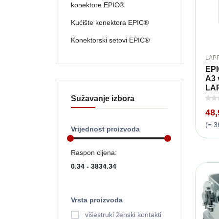
konektore EPIC®
Kućište konektora EPIC®
Konektorski setovi EPIC®
LAP
EPI
A3 
LAP
Sužavanje izbora
48
(= 3
Vrijednost proizvoda
Raspon cijena:
Vrsta proizvoda
višestruki ženski kontakti