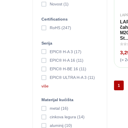
Novost (1)
LAP
Certifications
LAP
čah
RoHS (247)
M20
St...
Serija
EPIC® H-A 3 (17)
3,
(= 2
EPIC® H-A 16 (11)
EPIC® H-BE 16 (11)
EPIC® ULTRA H-A 3 (11)
1
više
Materijal kućišta
metal (16)
cinkova legura (14)
aluminij (10)