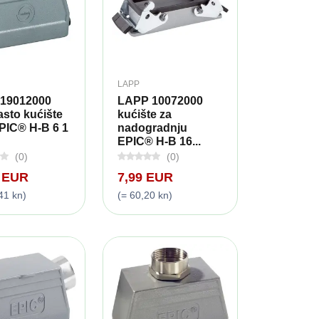
LAPP
19012000
LAPP 10072000
sto kućište
kućište za
PIC® H-B 6 1
nadogradnju
EPIC® H-B 16...
(0)
(0)
9 EUR
7,99 EUR
41 kn)
(= 60,20 kn)