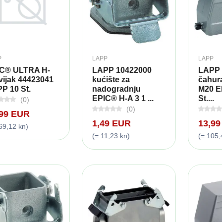
P
LAPP
LAPP
C® ULTRA H-
LAPP 10422000
LAPP 
vijak 44423041
kućište za
čahura
P 10 St.
nadogradnju
M20 E
EPIC® H-A 3 1 ...
St....
(0)
(0)
,99 EUR
1,49 EUR
13,9
69,12 kn)
(= 11,23 kn)
(= 105,