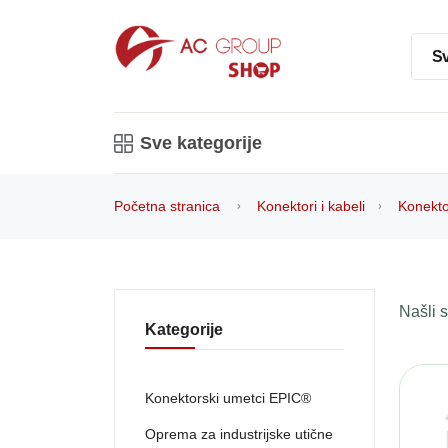
Sv
Sve kategorije
Početna stranica
Konektori i kabeli
Konekto
Našli
Kategorije
Konektorski umetci EPIC®
Oprema za industrijske utične