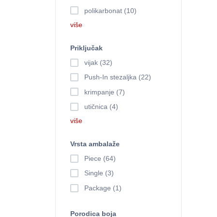
polikarbonat (10)
više
Priključak
vijak (32)
Push-In stezaljka (22)
krimpanje (7)
utičnica (4)
više
Vrsta ambalaže
Piece (64)
Single (3)
Package (1)
Porodica boja