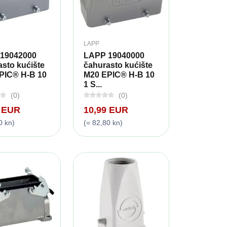
LAPP
19042000
LAPP 19040000
sto kućište
čahurasto kućište
PIC® H-B 10
M20 EPIC® H-B 10
1 S...
(0)
(0)
9 EUR
10,99 EUR
0 kn)
(= 82,80 kn)