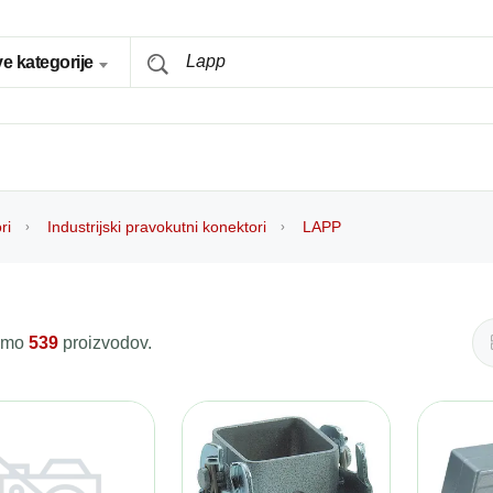
e kategorije
ri
Industrijski pravokutni konektori
LAPP
 smo
539
proizvodov.