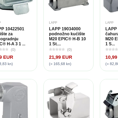
P
LAPP
LAPP
P 10422501
LAPP 19034000
LAPP 
ište za
podnožno kućište
čahura
ogradnju
M20 EPIC® H-B 10
M20 E
C® H-A 3 1 ...
1 St....
1 S...
(0)
(0)
49 EUR
21,99 EUR
10,9
3,83 kn)
(= 165,68 kn)
(= 82,8