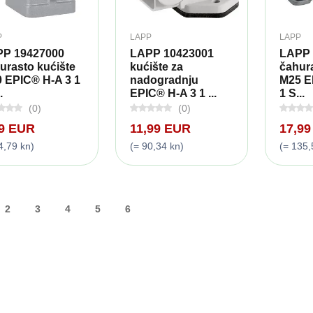
P
LAPP
LAPP
P 19427000
LAPP 10423001
LAPP 
urasto kućište
kućište za
čahura
 EPIC® H-A 3 1
nadogradnju
M25 E
.
EPIC® H-A 3 1 ...
1 S...
(0)
(0)
29 EUR
11,99 EUR
17,9
4,79 kn)
(= 90,34 kn)
(= 135,
2
3
4
5
6