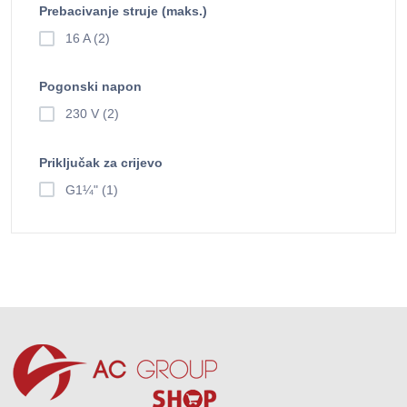
Prebacivanje struje (maks.)
16 A (2)
Pogonski napon
230 V (2)
Priključak za crijevo
G1¼" (1)