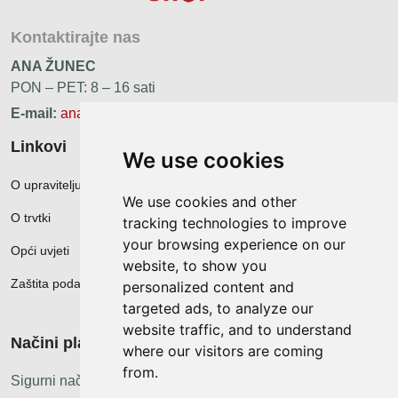
Kontaktirajte nas
ANA ŽUNEC
PON – PET: 8 – 16 sati
E-mail:
ana.zunec@ac-group.hr
Linkovi
We use cookies
O upravitelju web portala
We use cookies and other
O trvtki
tracking technologies to improve
your browsing experience on our
Opći uvjeti
website, to show you
Zaštita podataka
personalized content and
targeted ads, to analyze our
website traffic, and to understand
Načini plačanja
where our visitors are coming
from.
Sigurni načini plaćanja