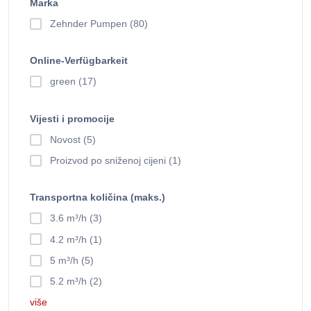
Marka
Zehnder Pumpen (80)
Online-Verfügbarkeit
green (17)
Vijesti i promocije
Novost (5)
Proizvod po sniženoj cijeni (1)
Transportna količina (maks.)
3.6 m³/h (3)
4.2 m³/h (1)
5 m³/h (5)
5.2 m³/h (2)
više