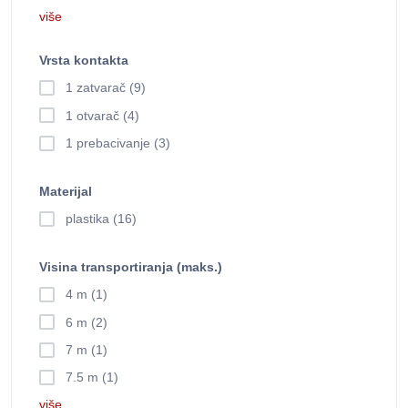
više
Vrsta kontakta
1 zatvarač (9)
1 otvarač (4)
1 prebacivanje (3)
Materijal
plastika (16)
Visina transportiranja (maks.)
4 m (1)
6 m (2)
7 m (1)
7.5 m (1)
više