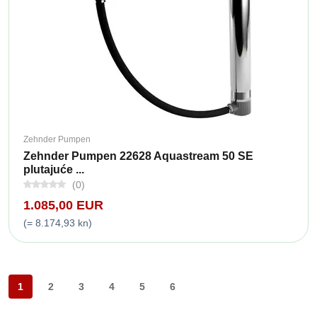
Zehnder Pumpen
Zehnder Pumpen 22628 Aquastream 50 SE
plutajuće ...
(0)
1.085,00 EUR
(= 8.174,93 kn)
1
2
3
4
5
6