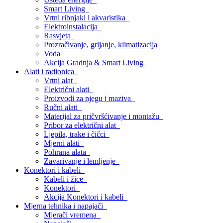
Smart Living
Vrtni ribnjaki i akvaristika
Elektroinstalacija
Rasvjeta
Prozračivanje, grijanje, klimatizacija
Voda
Akcija Gradnja & Smart Living
Alati i radionica
Vrtni alat
Električni alati
Proizvodi za njegu i maziva
Ručni alati
Materijal za pričvršćivanje i montažu
Pribor za električni alat
Ljepila, trake i čičci
Mjerni alati
Pohrana alata
Zavarivanje i lemljenje
Konektori i kabeli
Kabeli i žice
Konektori
Akcija Konektori i kabeli
Mjerna tehnika i napajači
Mjerači vremena