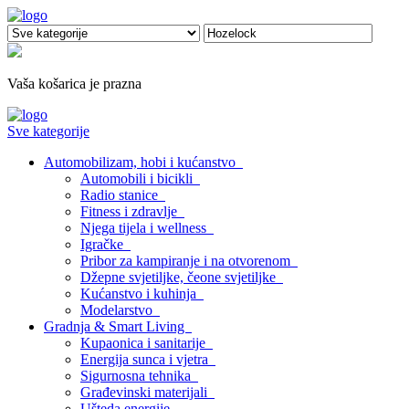
Vaša košarica je prazna
Sve kategorije
Automobilizam, hobi i kućanstvo
Automobili i bicikli
Radio stanice
Fitness i zdravlje
Njega tijela i wellness
Igračke
Pribor za kampiranje i na otvorenom
Džepne svjetiljke, čeone svjetiljke
Kućanstvo i kuhinja
Modelarstvo
Gradnja & Smart Living
Kupaonica i sanitarije
Energija sunca i vjetra
Sigurnosna tehnika
Građevinski materijali
Ušteda energije