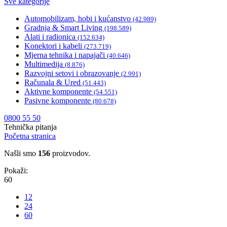
Sve kategorije
Automobilizam, hobi i kućanstvo
(42.989)
Gradnja & Smart Living
(198.589)
Alati i radionica
(152.634)
Konektori i kabeli
(273.719)
Mjerna tehnika i napajači
(40.646)
Multimedija
(8.876)
Razvojni setovi i obrazovanje
(2.991)
Računala & Ured
(51.443)
Aktivne komponente
(54.551)
Pasivne komponente
(80.678)
0800 55 50
Tehnička pitanja
Početna stranica
Našli smo
156
proizvodov.
Pokaži:
60
12
24
60