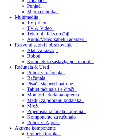
Napajači
Punjači
Mjerna tehnika
Multimedija
TV prijem
TV & Video
Telefoni i faks uređaji
Audio/Video kabeli i adapteri
Razvojni setovi i obrazovanje
Alati za razvoj
Roboti
Kompleti za sastavljanje i moduli
Računala & Ured
Pribor za računala
Računala
Pisači, skeneri i patrone
Tablet računala i e-čitači
Monitori i dodatna oprema
Mediji za pohranu podataka
Mreža
Prijenosna računala i oprema
Komponente za računalo
Pribor za Apple
Aktivne komponente
Optoelektronika