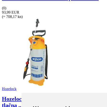
(0)
93,99 EUR
(= 708,17 kn)
Hozelock
Hozelock 4312 0000 Pulsar Plus 12 l
tlačna ...