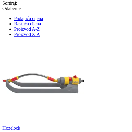
Sortiraj:
Odaberite
Padajuća cijena
Rastuća cijena
Proizvod A-Z
Proizvod Z-A
Hozelock