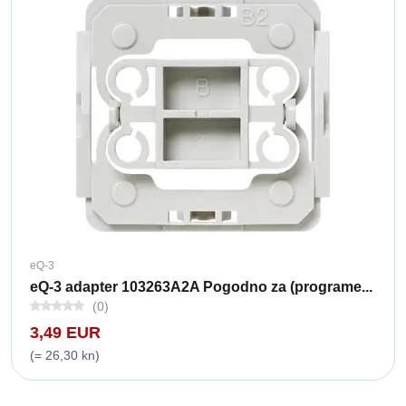
eQ-3
eQ-3 adapter 103263A2A Pogodno za (programe...
(0)
3,49 EUR
(= 26,30 kn)