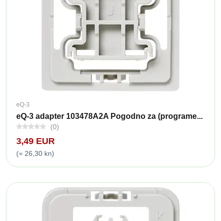
eQ-3
eQ-3 adapter 103478A2A Pogodno za (programe...
(0)
3,49 EUR
(= 26,30 kn)