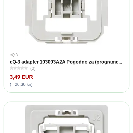
eQ-3
eQ-3 adapter 103093A2A Pogodno za (programe...
(0)
3,49 EUR
(= 26,30 kn)