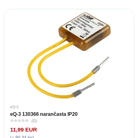
eQ-3
eQ-3 130366 narančasta IP20
(0)
11,99 EUR
(= 90,34 kn)