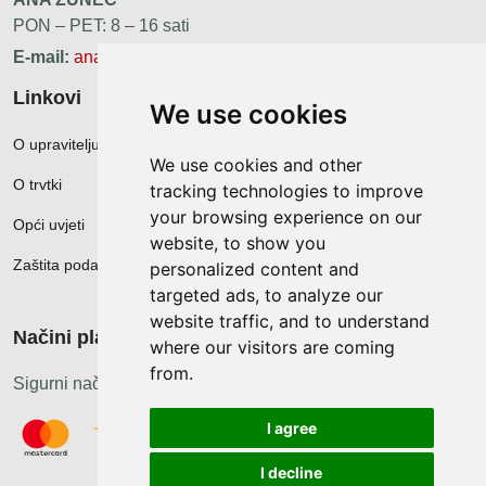
PON – PET: 8 – 16 sati
E-mail:
ana.zunec@ac-group.hr
Linkovi
We use cookies
O upravitelju web portala
We use cookies and other
O trvtki
tracking technologies to improve
your browsing experience on our
Opći uvjeti
website, to show you
Zaštita podataka
personalized content and
targeted ads, to analyze our
website traffic, and to understand
Načini plačanja
where our visitors are coming
from.
Sigurni načini plaćanja
I agree
I decline