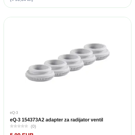
eQ-3
eQ-3 154373A2 adapter za radijator ventil
(0)
5,99 EUR