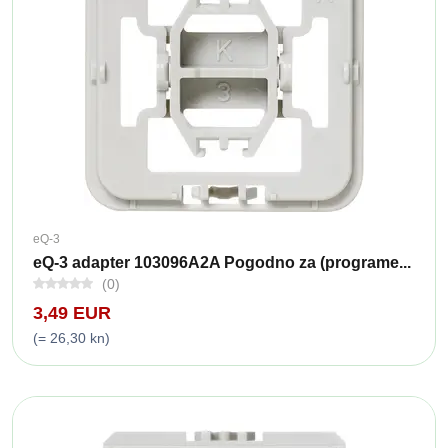
eQ-3
eQ-3 adapter 103096A2A Pogodno za (programe...
(0)
3,49 EUR
(= 26,30 kn)