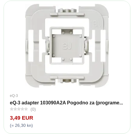
eQ-3
eQ-3 adapter 103090A2A Pogodno za (programe...
(0)
3,49 EUR
(= 26,30 kn)