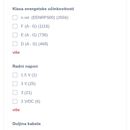
Klasa energetske učinkovitosti
n.rel. (EENRPS00) (2656)
F (A - G) (1116)
E (A - G) (736)
D (A - G) (468)
više
Radni napon
1.5 V (1)
3 V (25)
3 (21)
3 V/DC (6)
više
Duljina kabela