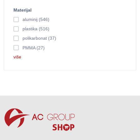
Materijal
aluminij (546)
plastika (516)
polikarbonat (37)
PMMA (27)
više