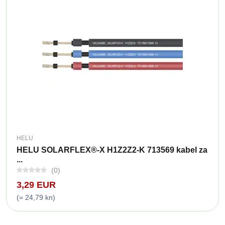
HELU
HELU SOLARFLEX®-X H1Z2Z2-K 713569 kabel za
...
(0)
3,29 EUR
(= 24,79 kn)