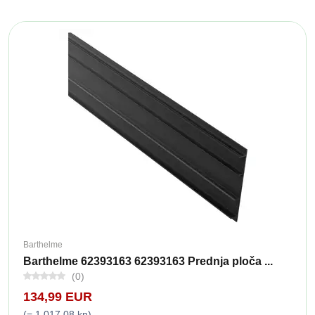
Barthelme
Barthelme 62393163 62393163 Prednja ploča ...
(0)
134,99 EUR
(= 1.017,08 kn)