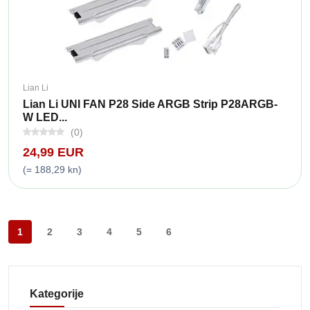
Lian Li
Lian Li UNI FAN P28 Side ARGB Strip P28ARGB-
W LED...
(0)
24,99 EUR
(= 188,29 kn)
1
2
3
4
5
6
Kategorije