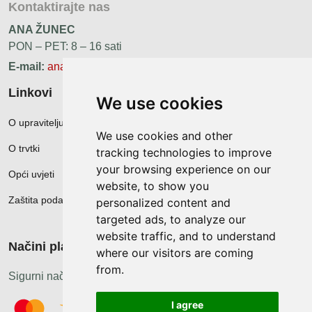
Kontaktirajte nas
ANA ŽUNEC
PON – PET: 8 – 16 sati
E-mail:
ana.zunec@ac-group.hr
Linkovi
We use cookies
O upravitelju web portala
We use cookies and other
O trvtki
tracking technologies to improve
your browsing experience on our
Opći uvjeti
website, to show you
Zaštita podataka
personalized content and
targeted ads, to analyze our
website traffic, and to understand
Načini plačanja
where our visitors are coming
from.
Sigurni načini plaćanja
I agree