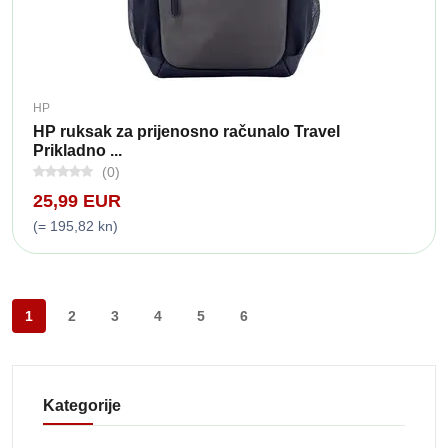
HP
HP ruksak za prijenosno računalo Travel
Prikladno ...
(0)
25,99 EUR
(= 195,82 kn)
1
2
3
4
5
6
Kategorije