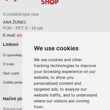
Kontaktirajte nas
ANA ŽUNEC
PON – PET: 8 – 16 sati
E-mail:
ana.zunec@ac-group.hr
Linkovi
We use cookies
O upravitelju web portala
We use cookies and other
O trvtki
tracking technologies to improve
your browsing experience on our
Opći uvjeti
website, to show you
Zaštita podataka
personalized content and
targeted ads, to analyze our
website traffic, and to understand
Načini plačanja
where our visitors are coming
from.
Sigurni načini plaćanja