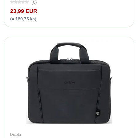
(0)
23,99 EUR
(= 180,75 kn)
Dicota