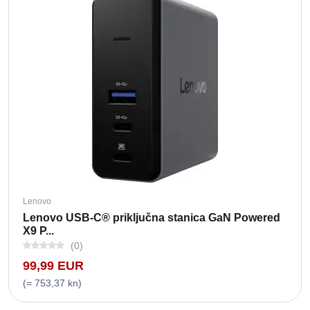
Lenovo
Lenovo USB-C® priključna stanica GaN Powered
X9 P...
(0)
99,99 EUR
(= 753,37 kn)