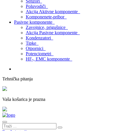
Senzori
Poluvodiči
Akcija Aktivne komponente
Komponenete-pribor
Pasivne komponente
Zavojnice, prigušnice
Akcija Pasivne komponente
Kondenzatori
Tipke
Otpornici
Potenciometri
HF-, EMC komponente
Tehnička pitanja
Vaša košarica je prazna