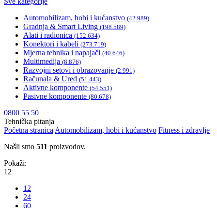
Sve kategorije
Automobilizam, hobi i kućanstvo
(42.989)
Gradnja & Smart Living
(198.589)
Alati i radionica
(152.634)
Konektori i kabeli
(273.719)
Mjerna tehnika i napajači
(40.646)
Multimedija
(8.876)
Razvojni setovi i obrazovanje
(2.991)
Računala & Ured
(51.443)
Aktivne komponente
(54.551)
Pasivne komponente
(80.678)
0800 55 50
Tehnička pitanja
Početna stranica
Automobilizam, hobi i kućanstvo
Fitness i zdravlje
Našli smo
511
proizvodov.
Pokaži:
12
12
24
60