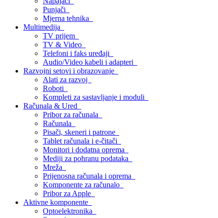
Napajači
Punjači
Mjerna tehnika
Multimedija
TV prijem
TV & Video
Telefoni i faks uređaji
Audio/Video kabeli i adapteri
Razvojni setovi i obrazovanje
Alati za razvoj
Roboti
Kompleti za sastavljanje i moduli
Računala & Ured
Pribor za računala
Računala
Pisači, skeneri i patrone
Tablet računala i e-čitači
Monitori i dodatna oprema
Mediji za pohranu podataka
Mreža
Prijenosna računala i oprema
Komponente za računalo
Pribor za Apple
Aktivne komponente
Optoelektronika