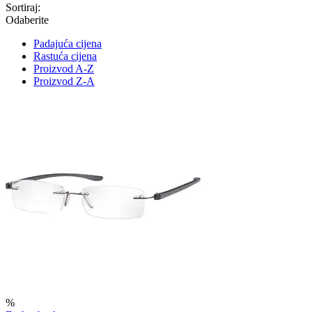
Sortiraj:
Odaberite
Padajuća cijena
Rastuća cijena
Proizvod A-Z
Proizvod Z-A
%