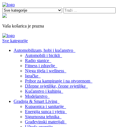
Vaša košarica je prazna
Sve kategorije
Automobilizam, hobi i kućanstvo
Automobili i bicikli
Radio stanice
Fitness i zdravlje
Njega tijela i wellness
Igračke
Pribor za kampiranje i na otvorenom
Džepne svjetiljke, čeone svjetiljke
Kućanstvo i kuhinja
Modelarstvo
Gradnja & Smart Living
Kupaonica i sanitarije
Energija sunca i vjetra
Sigurnosna tehnika
Građevinski materijali
Ušteda energije