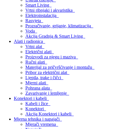
Smart Living
Vrtni ribnjaki i akvaristika
Elektroinstalacija
Rasvjeta
Prozračivanje, grijanje, klimatizacija
Voda
Akcija Gradnja & Smart Living
Alati i radionica
Vrtni alat
Električni alati
Proizvodi za njegu i maziva
Ručni alati
Materijal za pričvršćivanje i montažu
Pribor za električni alat
Ljepila, trake i čičci
Mjerni alati
Pohrana alata
Zavarivanje i lemljenje
Konektori i kabeli
Kabeli i žice
Konektori
Akcija Konektori i kabeli
Mjerna tehnika i napajači
Mjerači vremena