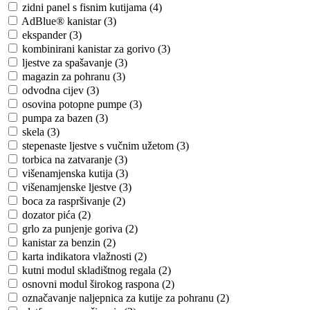
zidni panel s fisnim kutijama (4)
AdBlue® kanistar (3)
ekspander (3)
kombinirani kanistar za gorivo (3)
ljestve za spašavanje (3)
magazin za pohranu (3)
odvodna cijev (3)
osovina potopne pumpe (3)
pumpa za bazen (3)
skela (3)
stepenaste ljestve s vučnim užetom (3)
torbica na zatvaranje (3)
višenamjenska kutija (3)
višenamjenske ljestve (3)
boca za raspršivanje (2)
dozator pića (2)
grlo za punjenje goriva (2)
kanistar za benzin (2)
karta indikatora vlažnosti (2)
kutni modul skladištnog regala (2)
osnovni modul širokog raspona (2)
označavanje naljepnica za kutije za pohranu (2)