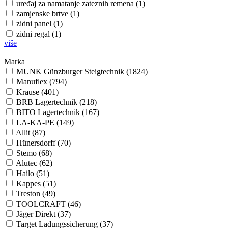
uređaj za namatanje zateznih remena (1)
zamjenske brtve (1)
zidni panel (1)
zidni regal (1)
više
Marka
MUNK Günzburger Steigtechnik (1824)
Manuflex (794)
Krause (401)
BRB Lagertechnik (218)
BITO Lagertechnik (167)
LA-KA-PE (149)
Allit (87)
Hünersdorff (70)
Stemo (68)
Alutec (62)
Hailo (51)
Kappes (51)
Treston (49)
TOOLCRAFT (46)
Jäger Direkt (37)
Target Ladungssicherung (37)