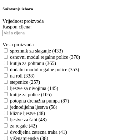
Sužavanje izbora
Vrijednost proizvoda
Raspon cijena:
Vrsta proizvoda
spremnik za slaganje (433)
osnovni modul regalne police (370)
kutija za pohranu (365)
dodatni modul regalne police (353)
na roli (338)
stepenice (257)
ljestve sa nivojima (145)
kutije za police (105)
potopna drenažna pumpa (87)
jednodijelna ljestva (58)
klizne ljestve (48)
ljestve za šaht (48)
za regale (42)
dvodijelna zatezna traka (41)
višenamjenska (38)