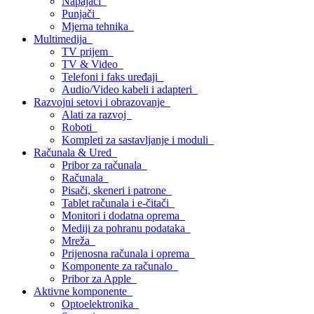
Napajači
Punjači
Mjerna tehnika
Multimedija
TV prijem
TV & Video
Telefoni i faks uređaji
Audio/Video kabeli i adapteri
Razvojni setovi i obrazovanje
Alati za razvoj
Roboti
Kompleti za sastavljanje i moduli
Računala & Ured
Pribor za računala
Računala
Pisači, skeneri i patrone
Tablet računala i e-čitači
Monitori i dodatna oprema
Mediji za pohranu podataka
Mreža
Prijenosna računala i oprema
Komponente za računalo
Pribor za Apple
Aktivne komponente
Optoelektronika