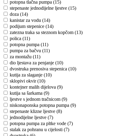
potopna tlačna pumpa (15)
stepenaste jednodijelne ljestve (15)
doza (14)
kanistar za vodu (14)
podijum stepenice (14)
zatezna traka sa steznom kopčom (13)
polica (11)
potopna pumpa (11)
pumpa za bačvu (11)
za montažu (11)
dio ljestava za penjanje (10)
dvostruka prenosiva stepenica (10)
kutija za slaganje (10)
sklopivi okvir (10)
kontejner malih dijelova (9)
kutija sa šarkama (9)
ljestve s jednom tračnicom (9)
niskonaponska potopna pumpa (9)
stepenaste klizne ljestve (8)
jednodijelne ljestve (7)
potopna pumpa za pltke vode (7)
stalak za pohranu u cijelosti (7)
dvostruka (6)