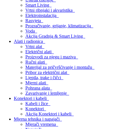
Smart Living
Vrtni ribnjaki i akvaristika
Elektroinstalacija
Rasvjeta
Prozračivanje, grijanje, klimatizacija
Voda
Akcija Gradnja & Smart Living
Alati i radionica
Vrtni alat
Električni alati
Proizvodi za njegu i maziva
Ručni alati
Materijal za pričvršćivanje i montažu
Pribor za električni alat
Ljepila, trake i čičci
Mjerni alati
Pohrana alata
Zavarivanje i lemljenje
Konektori i kabeli
Kabeli i žice
Konektori
Akcija Konektori i kabeli
Mjerna tehnika i napajači
Mjerači vremena