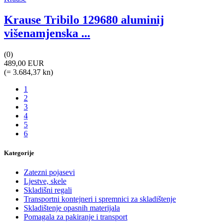
Krause Tribilo 129680 aluminij
višenamjenska ...
(0)
489,00 EUR
(= 3.684,37 kn)
1
2
3
4
5
6
Kategorije
Zatezni pojasevi
Ljestve, skele
Skladišni regali
Transportni kontejneri i spremnici za skladištenje
Skladištenje opasnih materijala
Pomagala za pakiranje i transport