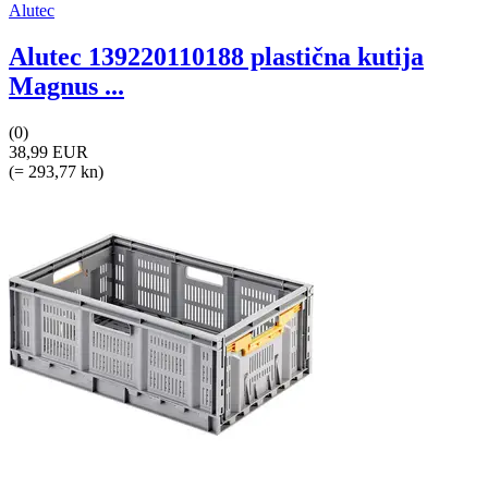
Alutec
Alutec 139220110188 plastična kutija
Magnus ...
(0)
38,99 EUR
(= 293,77 kn)