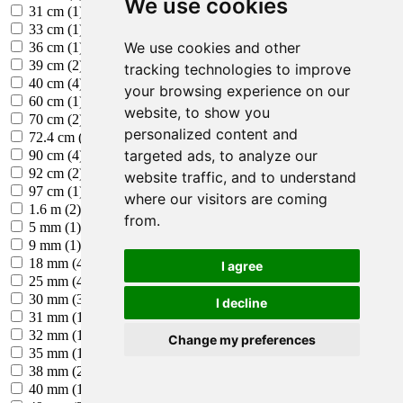
We use cookies
31 cm (1)
33 cm (1)
We use cookies and other
36 cm (1)
39 cm (2)
tracking technologies to improve
40 cm (4)
your browsing experience on our
60 cm (1)
website, to show you
70 cm (2)
personalized content and
72.4 cm (1)
targeted ads, to analyze our
90 cm (4)
92 cm (2)
website traffic, and to understand
97 cm (1)
where our visitors are coming
1.6 m (2)
from.
5 mm (1)
9 mm (1)
18 mm (4)
I agree
25 mm (44)
30 mm (37)
I decline
31 mm (1)
32 mm (1)
Change my preferences
35 mm (11)
38 mm (2)
40 mm (1)