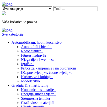
Vaša košarica je prazna
Sve kategorije
Automobilizam, hobi i kućanstvo
Automobili i bicikli
Radio stanice
Fitness i zdravlje
Njega tijela i wellness
Igračke
Pribor za kampiranje i na otvorenom
Džepne svjetiljke, čeone svjetiljke
Kućanstvo i kuhinja
Modelarstvo
Gradnja & Smart Living
Kupaonica i sanitarije
Energija sunca i vjetra
Sigurnosna tehnika
Građevinski materijali
Ušteda energije