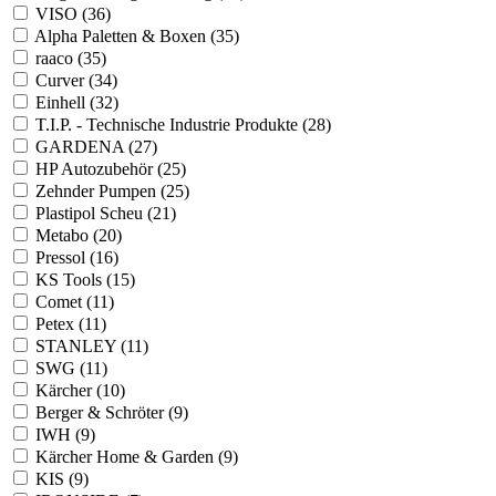
VISO (36)
Alpha Paletten & Boxen (35)
raaco (35)
Curver (34)
Einhell (32)
T.I.P. - Technische Industrie Produkte (28)
GARDENA (27)
HP Autozubehör (25)
Zehnder Pumpen (25)
Plastipol Scheu (21)
Metabo (20)
Pressol (16)
KS Tools (15)
Comet (11)
Petex (11)
STANLEY (11)
SWG (11)
Kärcher (10)
Berger & Schröter (9)
IWH (9)
Kärcher Home & Garden (9)
KIS (9)