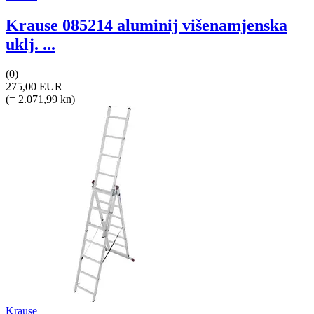
Krause 085214 aluminij višenamjenska
uklj. ...
(0)
275,00 EUR
(= 2.071,99 kn)
Krause