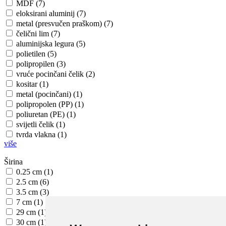
MDF (7)
eloksirani aluminij (7)
metal (presvučen praškom) (7)
čelični lim (7)
aluminijska legura (5)
polietilen (5)
polipropilen (3)
vruće pocinčani čelik (2)
kositar (1)
metal (pocinčani) (1)
polipropolen (PP) (1)
poliuretan (PE) (1)
svijetli čelik (1)
tvrda vlakna (1)
više
Širina
0.25 cm (1)
2.5 cm (6)
3.5 cm (3)
7 cm (1)
29 cm (1)
30 cm (1)