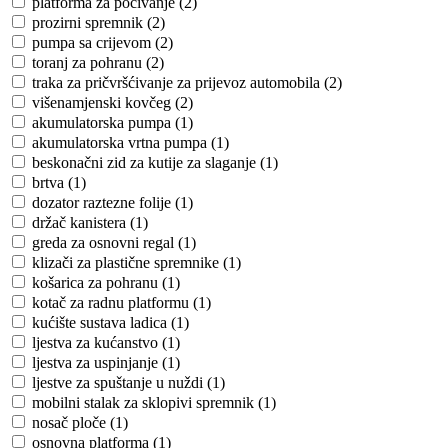
platforma za počivanje (2)
prozirni spremnik (2)
pumpa sa crijevom (2)
toranj za pohranu (2)
traka za pričvršćivanje za prijevoz automobila (2)
višenamjenski kovčeg (2)
akumulatorska pumpa (1)
akumulatorska vrtna pumpa (1)
beskonačni zid za kutije za slaganje (1)
brtva (1)
dozator raztezne folije (1)
držač kanistera (1)
greda za osnovni regal (1)
klizači za plastične spremnike (1)
košarica za pohranu (1)
kotač za radnu platformu (1)
kućište sustava ladica (1)
ljestva za kućanstvo (1)
ljestva za uspinjanje (1)
ljestve za spuštanje u nuždi (1)
mobilni stalak za sklopivi spremnik (1)
nosač ploče (1)
osnovna platforma (1)