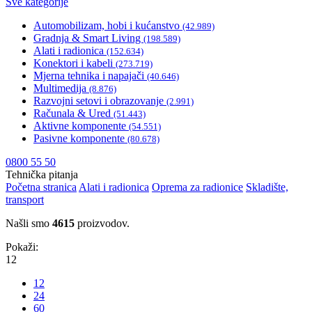
Sve kategorije
Automobilizam, hobi i kućanstvo
(42.989)
Gradnja & Smart Living
(198.589)
Alati i radionica
(152.634)
Konektori i kabeli
(273.719)
Mjerna tehnika i napajači
(40.646)
Multimedija
(8.876)
Razvojni setovi i obrazovanje
(2.991)
Računala & Ured
(51.443)
Aktivne komponente
(54.551)
Pasivne komponente
(80.678)
0800 55 50
Tehnička pitanja
Početna stranica
Alati i radionica
Oprema za radionice
Skladište,
transport
Našli smo
4615
proizvodov.
Pokaži:
12
12
24
60