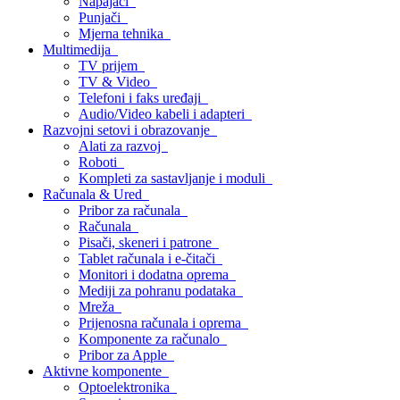
Napajači
Punjači
Mjerna tehnika
Multimedija
TV prijem
TV & Video
Telefoni i faks uređaji
Audio/Video kabeli i adapteri
Razvojni setovi i obrazovanje
Alati za razvoj
Roboti
Kompleti za sastavljanje i moduli
Računala & Ured
Pribor za računala
Računala
Pisači, skeneri i patrone
Tablet računala i e-čitači
Monitori i dodatna oprema
Mediji za pohranu podataka
Mreža
Prijenosna računala i oprema
Komponente za računalo
Pribor za Apple
Aktivne komponente
Optoelektronika