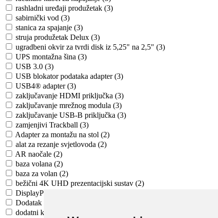
rashladni uređaji produžetak (3)
sabirnički vod (3)
stanica za spajanje (3)
struja produžetak Delux (3)
ugradbeni okvir za tvrdi disk iz 5,25" na 2,5" (3)
UPS montažna šina (3)
USB 3.0 (3)
USB blokator podataka adapter (3)
USB4® adapter (3)
zaključavanje HDMI priključka (3)
zaključavanje mrežnog modula (3)
zaključavanje USB-B priključka (3)
zamjenjivi Trackball (3)
Adapter za montažu na stol (2)
alat za rezanje svjetlovoda (2)
AR naočale (2)
baza volana (2)
baza za volan (2)
bežični 4K UHD prezentacijski sustav (2)
DisplayPort adapter (2)
Dodatak za trkaću ručicu mjenjača (2)
dodatni komplet (2)