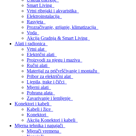
Smart Living
Vrtni ribnjaki i akvaristika
Elektroinstalacija
Rasvjeta
Prozračivanje, grijanje, klimatizacija
Voda
Akcija Gradnja & Smart Living
Alati i radionica
Vrtni alat
Električni alati
Proizvodi za njegu i maziva
Ručni alati
Materijal za pričvršćivanje i montažu
Pribor za električni alat
Ljepila, trake i čičci
Mjerni alati
Pohrana alata
Zavarivanje i lemljenje
Konektori i kabeli
Kabeli i žice
Konektori
Akcija Konektori i kabeli
Mjerna tehnika i napajači
Mjerači vremena