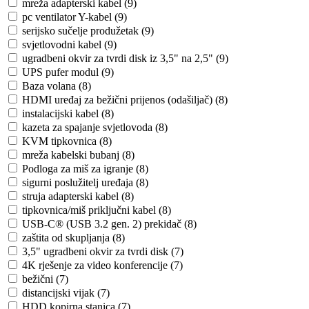
mreža adapterski kabel (9)
pc ventilator Y-kabel (9)
serijsko sučelje produžetak (9)
svjetlovodni kabel (9)
ugradbeni okvir za tvrdi disk iz 3,5" na 2,5" (9)
UPS pufer modul (9)
Baza volana (8)
HDMI uređaj za bežični prijenos (odašiljač) (8)
instalacijski kabel (8)
kazeta za spajanje svjetlovoda (8)
KVM tipkovnica (8)
mreža kabelski bubanj (8)
Podloga za miš za igranje (8)
sigurni poslužitelj uređaja (8)
struja adapterski kabel (8)
tipkovnica/miš priključni kabel (8)
USB-C® (USB 3.2 gen. 2) prekidač (8)
zaštita od skupljanja (8)
3,5" ugradbeni okvir za tvrdi disk (7)
4K rješenje za video konferencije (7)
bežični (7)
distancijski vijak (7)
HDD kopirna stanica (7)