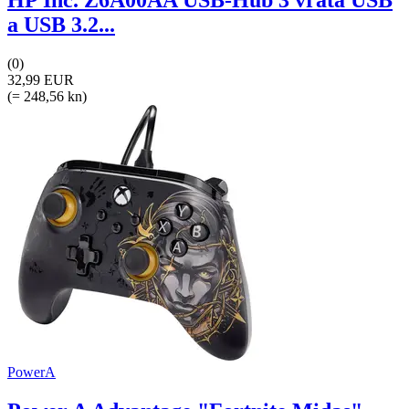
HP Inc. Z6A00AA USB-Hub 3 vrata USB
a USB 3.2...
(0)
32,99 EUR
(= 248,56 kn)
PowerA