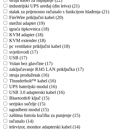
struja kabel za napajanje (22)
industrijski UPS uređaj (din letva) (21)
stalak za prijenosno računalo s funkcijom hlađenja (21)
FireWire priključni kabel (20)
mrežni adapter (19)
igraća tipkovnica (18)
KVM adapter (18)
KVM extender (18)
pc ventilator priključni kabel (18)
svjetlovodi (17)
USB (17)
Volan bez glavčine (17)
zaključavanje RJ45 LAN priključka (17)
struja produžetak (16)
Thunderbolt™ kabel (16)
UPS baterijski modul (16)
USB 3.0 adapterski kabel (16)
Bluetooth® ključ (15)
serijsko sučelje (15)
ugradbeni modul (15)
zaštitna futrola kućišta za punjenje (15)
računalo (14)
televizor, monitor adapterski kabel (14)