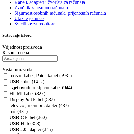
Kabeli, adapteri i čvorišta za računala
Zvučnik za osobno računalo
Sigurnost osobnih računala, prijenosnih računala
Ulazne jedinice
Svjetiljke za monitore
Sužavanje izbora
Vrijednost proizvoda
Raspon cijena:
Vrsta proizvoda
mrežni kabel, Patch kabel (5931)
USB kabel (1412)
svjetlovodi priključni kabel (944)
HDMI kabel (827)
DisplayPort kabel (587)
televizor, monitor adapter (487)
miš (381)
USB-C kabel (362)
USB-Hub (358)
USB 2.0 adapter (345)