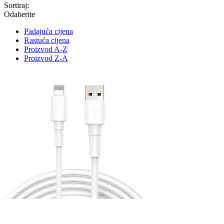
Sortiraj:
Odaberite
Padajuća cijena
Rastuća cijena
Proizvod A-Z
Proizvod Z-A