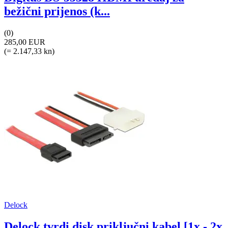
bežični prijenos (k...
(0)
285,00 EUR
(= 2.147,33 kn)
Delock
Delock tvrdi disk priključni kabel [1x - 2x