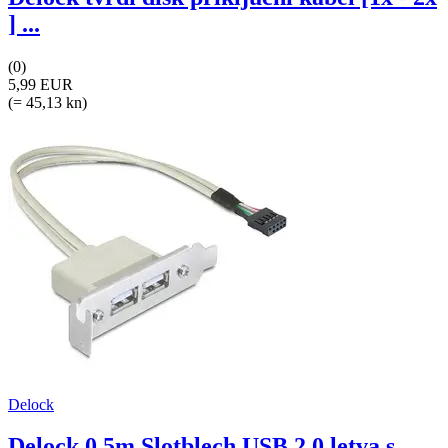
] ...
(0)
5,99 EUR
(= 45,13 kn)
Delock
Delock 0.5m Slotblech USB 2.0 letva s