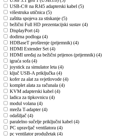
USB 3.1 gen 1 (USB3.0) (5)
USB-C® na RJ45 adapterski kabel (5)
višestruka utičnica (5)
zaštita spojeva za stiskanje (5)
bežični Full HD prezentacijski sustav (4)
DisplayPort (4)
dodirna podloga (4)
HDBaseT proširenje (prijemnik) (4)
HDMI Extender Set (4)
HDMI uređaj za bežični prijenos (prijemnik) (4)
igraća sofa (4)
joystick za simulator leta (4)
ključ USB-A priključka (4)
kofer za alat za svjetlovode (4)
komplet alata za računala (4)
KVM adapterski kabel (4)
ladica za tipkovnicu (4)
modul volana (4)
mreža T-adapter (4)
odašiljač (4)
paralelno sučelje priključni kabel (4)
PC upravljač ventilatora (4)
pc ventilator produžetak (4)