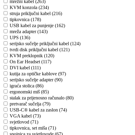
mrežni kabel (263)
KVM konzola (234)
struja priključni kabel (216)
tipkovnica (178)
USB kabel za punjenje (162)
mreža adapter (143)
UPS (136)
serijsko sučelje priključni kabel (124)
tvrdi disk priključni kabel (121)
KVM preklopnik (120)
On Ear Headset (117)
DVI kabel (111)
kutija za optičke kablove (97)
serijsko sučelje adapter (90)
igraća stolica (86)
ergonomski miš (85)
stalak za prijenosno računalo (80)
pretvarač sučelja (79)
USB-C® kabel za zaslon (74)
VGA kabel (73)
svjetlovod (71)
tipkovnica, set miša (71)
spojnica za svjetlovode (67)