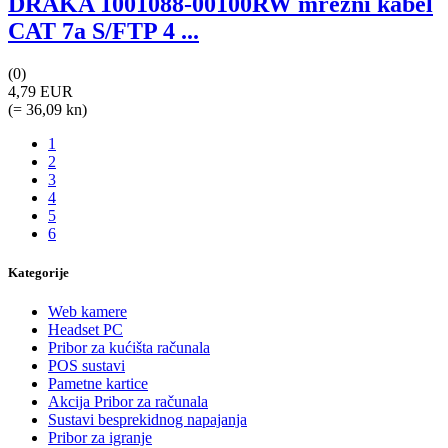
DRAKA 1001088-00100RW mrežni kabel
CAT 7a S/FTP 4 ...
(0)
4,79 EUR
(= 36,09 kn)
1
2
3
4
5
6
Kategorije
Web kamere
Headset PC
Pribor za kućišta računala
POS sustavi
Pametne kartice
Akcija Pribor za računala
Sustavi besprekidnog napajanja
Pribor za igranje