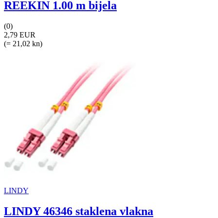
REEKIN 1.00 m bijela
(0)
2,79 EUR
(= 21,02 kn)
LINDY
LINDY 46346 staklena vlakna