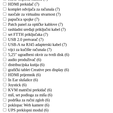
HDMI prekidač (7)
komplet odvijača za računala (7)
naočale za virtualnu stvarnost (7)
papučica spojke (7)
Patch panel za optičke kablove (7)
rashladni uređaji priključni kabel (7)
set FTTH priključaka (7)
USB 2.0 pretvarač (7)
USB-A na RJ45 adapterski kabel (7)
vijci za kučište računala (7)
5,25" ugradbeni okvir za tvrdi disk (6)
audio produživač (6)
distribucijska kutija (6)
grafički tablet Creative pen display (6)
HDMI prijemnik (6)
In Ear slušalice (6)
Joystick (6)
KVM matrični prekidač (6)
miš, set podloga za miša (6)
podrška za ručni zglob (6)
poklopac Web kamere (6)
UPS preklopni modul (6)