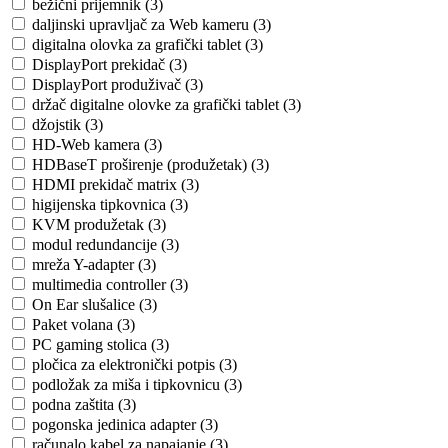
bežični prijemnik (3)
daljinski upravljač za Web kameru (3)
digitalna olovka za grafički tablet (3)
DisplayPort prekidač (3)
DisplayPort produživač (3)
držač digitalne olovke za grafički tablet (3)
džojstik (3)
HD-Web kamera (3)
HDBaseT proširenje (produžetak) (3)
HDMI prekidač matrix (3)
higijenska tipkovnica (3)
KVM produžetak (3)
modul redundancije (3)
mreža Y-adapter (3)
multimedia controller (3)
On Ear slušalice (3)
Paket volana (3)
PC gaming stolica (3)
pločica za elektronički potpis (3)
podložak za miša i tipkovnicu (3)
podna zaštita (3)
pogonska jedinica adapter (3)
računalo kabel za napajanje (3)