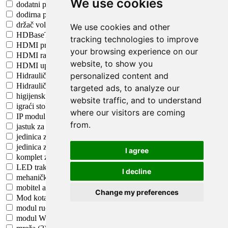
We use cookies
dodatni prijemnik (2)
dodirna pločica (2)
držač volana (2)
We use cookies and other
HDBaseT - upravljačka kartica (2)
tracking technologies to improve
HDMI preko IP produživača (2)
your browsing experience on our
HDMI razdjelnik (2)
website, to show you
HDMI upravljačka kartica (2)
personalized content and
Hidraulički kočioni sustav (2)
Hidraulična ručna kočnica (2)
targeted ads, to analyze our
higijenski miš (2)
website traffic, and to understand
igraći stol (2)
where our visitors are coming
IP modul za KVM preklopnike (2)
from.
jastuk za ručni zglob (2)
jedinica za punjenje i upravljanje (2)
jedinica za upravljanje energijom (2)
I agree
komplet za nadogradnju kućišta računala (2)
LED traka (2)
I decline
mehanička premosnica (2)
mobitel adapter (2)
Change my preferences
Mod kotača (2)
modul ručice mjenjača (2)
modul Web kamere (2)