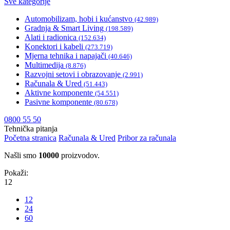
Sve kategorije
Automobilizam, hobi i kućanstvo
(42.989)
Gradnja & Smart Living
(198.589)
Alati i radionica
(152.634)
Konektori i kabeli
(273.719)
Mjerna tehnika i napajači
(40.646)
Multimedija
(8.876)
Razvojni setovi i obrazovanje
(2.991)
Računala & Ured
(51.443)
Aktivne komponente
(54.551)
Pasivne komponente
(80.678)
0800 55 50
Tehnička pitanja
Početna stranica
Računala & Ured
Pribor za računala
Našli smo
10000
proizvodov.
Pokaži:
12
12
24
60