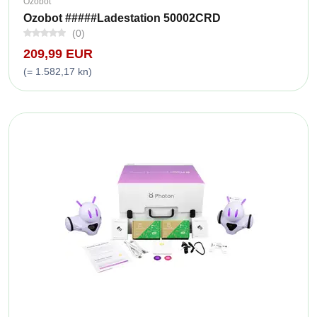
Ozobot
Ozobot #####Ladestation 50002CRD
(0)
209,99 EUR
(= 1.582,17 kn)