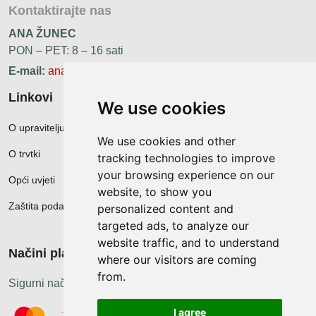
Kontaktirajte nas
ANA ŽUNEC
PON – PET: 8 – 16 sati
E-mail:
ana.zunec@ac-group.hr
Linkovi
We use cookies
O upravitelju web portala
We use cookies and other
O trvtki
tracking technologies to improve
your browsing experience on our
Opći uvjeti
website, to show you
Zaštita podataka
personalized content and
targeted ads, to analyze our
website traffic, and to understand
Načini plačanja
where our visitors are coming
from.
Sigurni načini plaćanja
I agree