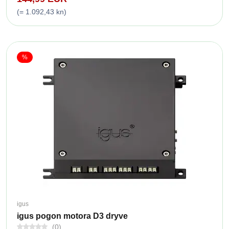
(= 1.092,43 kn)
%
igus
igus pogon motora D3 dryve
(0)