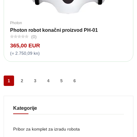
Photon
Photon robot konačni proizvod PH-01
(0)
365,00 EUR
(= 2.750,09 kn)
1
2
3
4
5
6
Kategorije
Pribor za komplet za izradu robota