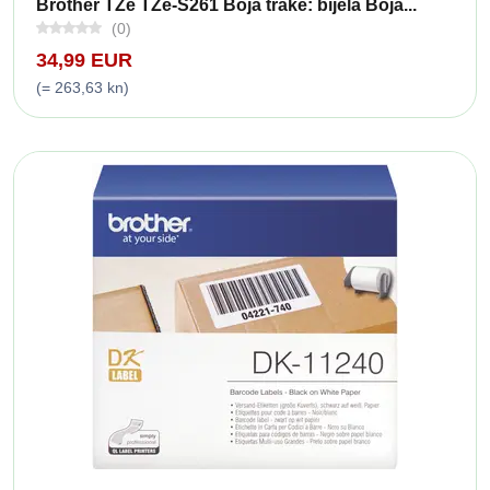
Brother TZe TZe-S261 Boja trake: bijela Boja...
(0)
34,99 EUR
(= 263,63 kn)