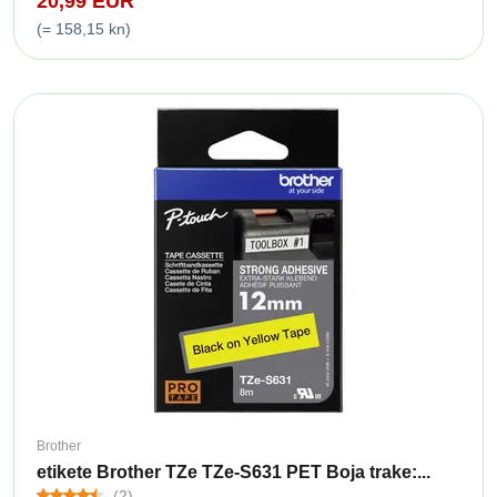
20,99 EUR
(= 158,15 kn)
Brother
etikete Brother TZe TZe-S631 PET Boja trake:...
(2)