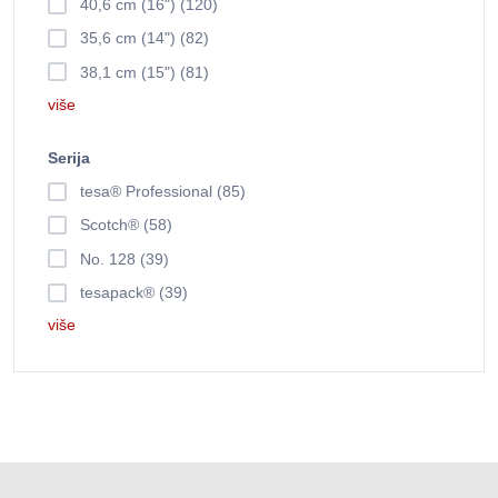
40,6 cm (16") (120)
35,6 cm (14") (82)
38,1 cm (15") (81)
više
Serija
tesa® Professional (85)
Scotch® (58)
No. 128 (39)
tesapack® (39)
više