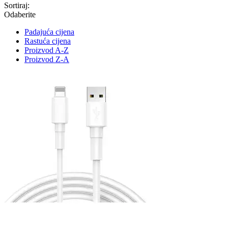
Sortiraj:
Odaberite
Padajuća cijena
Rastuća cijena
Proizvod A-Z
Proizvod Z-A