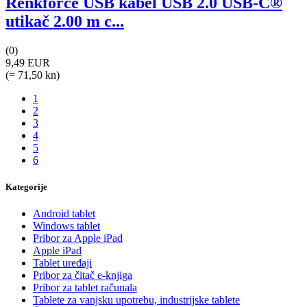
Renkforce USB kabel USB 2.0 USB-C®
utikač 2.00 m c...
(0)
9,49 EUR
(= 71,50 kn)
1
2
3
4
5
6
Kategorije
Android tablet
Windows tablet
Pribor za Apple iPad
Apple iPad
Tablet uređaji
Pribor za čitač e-knjiga
Pribor za tablet računala
Tablete za vanjsku upotrebu, industrijske tablete