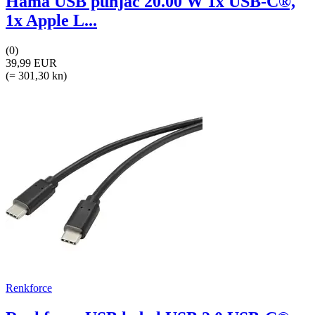
Hama USB punjač 20.00 W 1x USB-C®,
1x Apple L...
(0)
39,99 EUR
(= 301,30 kn)
Renkforce