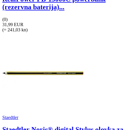
(rezervna baterija)...
(0)
31,99 EUR
(= 241,03 kn)
Staedtler
Staedtler Noris® digital Stylus olovka za