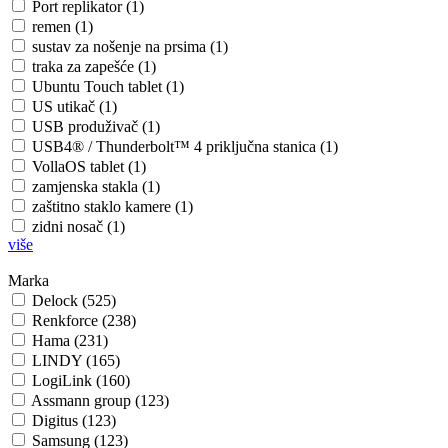
Port replikator (1)
remen (1)
sustav za nošenje na prsima (1)
traka za zapešće (1)
Ubuntu Touch tablet (1)
US utikač (1)
USB produživač (1)
USB4® / Thunderbolt™ 4 priključna stanica (1)
VollaOS tablet (1)
zamjenska stakla (1)
zaštitno staklo kamere (1)
zidni nosač (1)
više
Marka
Delock (525)
Renkforce (238)
Hama (231)
LINDY (165)
LogiLink (160)
Assmann group (123)
Digitus (123)
Samsung (123)