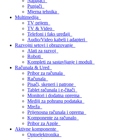
Napajači
Punjači
Mjerna tehnika
Multimedija
TV prijem
TV & Video
Telefoni i faks uređaji
Audio/Video kabeli i adapteri
Razvojni setovi i obrazovanje
Alati za razvoj
Roboti
Kompleti za sastavljanje i moduli
Računala & Ured
Pribor za računala
Računala
Pisači, skeneri i patrone
Tablet računala i e-čitači
Monitori i dodatna oprema
Mediji za pohranu podataka
Mreža
Prijenosna računala i oprema
Komponente za računalo
Pribor za Apple
Aktivne komponente
Optoelektronika