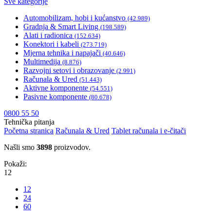
Sve kategorije
Automobilizam, hobi i kućanstvo
(42.989)
Gradnja & Smart Living
(198.589)
Alati i radionica
(152.634)
Konektori i kabeli
(273.719)
Mjerna tehnika i napajači
(40.646)
Multimedija
(8.876)
Razvojni setovi i obrazovanje
(2.991)
Računala & Ured
(51.443)
Aktivne komponente
(54.551)
Pasivne komponente
(80.678)
0800 55 50
Tehnička pitanja
Početna stranica
Računala & Ured
Tablet računala i e-čitači
Našli smo
3898
proizvodov.
Pokaži:
12
12
24
60