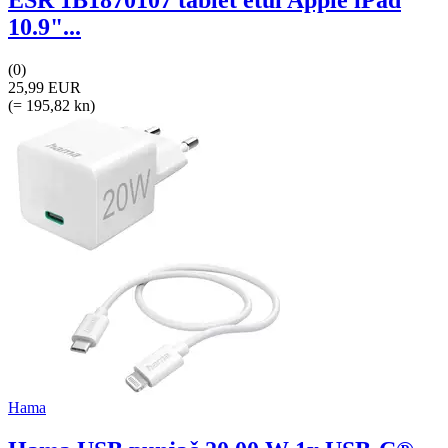
ESR 1B1870107 tablet etui Apple iPad
10.9"...
(0)
25,99 EUR
(= 195,82 kn)
Hama