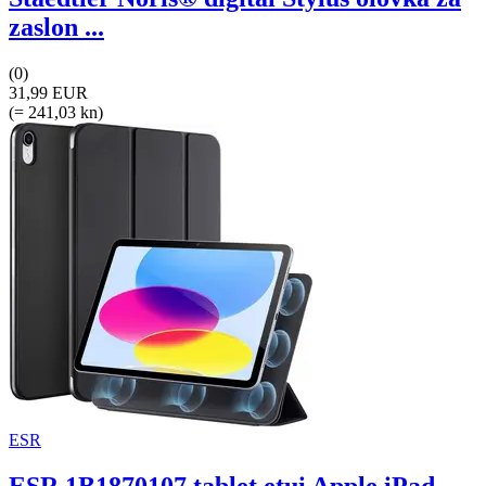
zaslon ...
(0)
31,99 EUR
(= 241,03 kn)
ESR