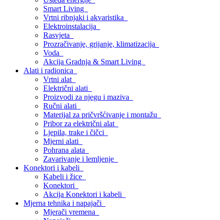
Smart Living
Vrtni ribnjaki i akvaristika
Elektroinstalacija
Rasvjeta
Prozračivanje, grijanje, klimatizacija
Voda
Akcija Gradnja & Smart Living
Alati i radionica
Vrtni alat
Električni alati
Proizvodi za njegu i maziva
Ručni alati
Materijal za pričvršćivanje i montažu
Pribor za električni alat
Ljepila, trake i čičci
Mjerni alati
Pohrana alata
Zavarivanje i lemljenje
Konektori i kabeli
Kabeli i žice
Konektori
Akcija Konektori i kabeli
Mjerna tehnika i napajači
Mjerači vremena