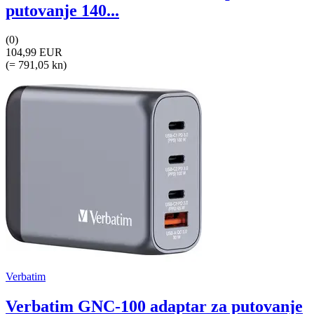
putovanje 140...
(0)
104,99 EUR
(= 791,05 kn)
Verbatim
Verbatim GNC-100 adaptar za putovanje