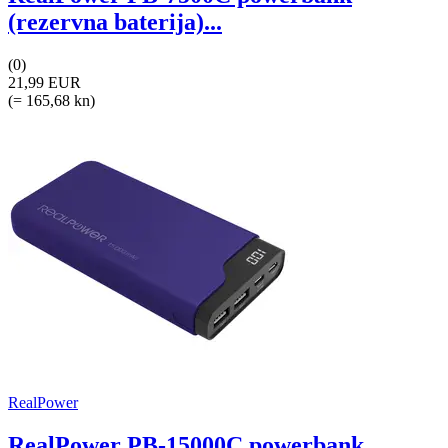
(rezervna baterija)...
(0)
21,99 EUR
(= 165,68 kn)
RealPower
RealPower PB-15000C powerbank