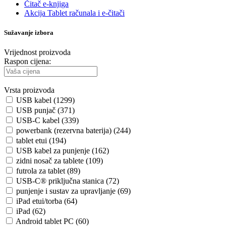
Čitač e-knjiga
Akcija Tablet računala i e-čitači
Sužavanje izbora
Vrijednost proizvoda
Raspon cijena:
Vrsta proizvoda
USB kabel (1299)
USB punjač (371)
USB-C kabel (339)
powerbank (rezervna baterija) (244)
tablet etui (194)
USB kabel za punjenje (162)
zidni nosač za tablete (109)
futrola za tablet (89)
USB-C® priključna stanica (72)
punjenje i sustav za upravljanje (69)
iPad etui/torba (64)
iPad (62)
Android tablet PC (60)