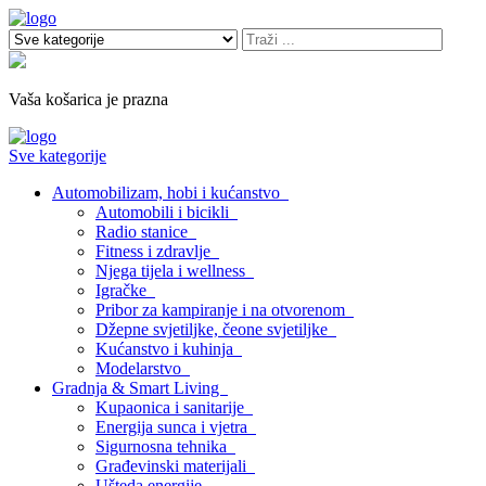
Vaša košarica je prazna
Sve kategorije
Automobilizam, hobi i kućanstvo
Automobili i bicikli
Radio stanice
Fitness i zdravlje
Njega tijela i wellness
Igračke
Pribor za kampiranje i na otvorenom
Džepne svjetiljke, čeone svjetiljke
Kućanstvo i kuhinja
Modelarstvo
Gradnja & Smart Living
Kupaonica i sanitarije
Energija sunca i vjetra
Sigurnosna tehnika
Građevinski materijali
Ušteda energije