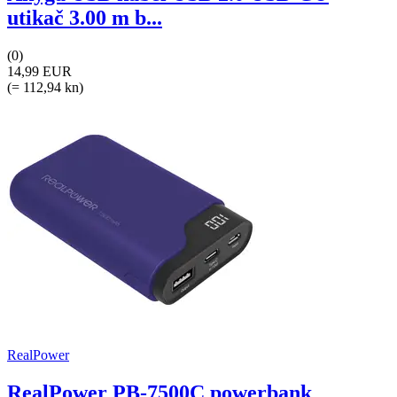
utikač 3.00 m b...
(0)
14,99 EUR
(= 112,94 kn)
RealPower
RealPower PB-7500C powerbank