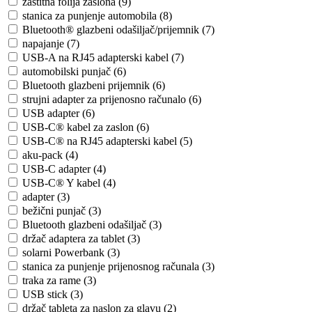
zaštitna folija zaslona (9)
stanica za punjenje automobila (8)
Bluetooth® glazbeni odašiljač/prijemnik (7)
napajanje (7)
USB-A na RJ45 adapterski kabel (7)
automobilski punjač (6)
Bluetooth glazbeni prijemnik (6)
strujni adapter za prijenosno računalo (6)
USB adapter (6)
USB-C® kabel za zaslon (6)
USB-C® na RJ45 adapterski kabel (5)
aku-pack (4)
USB-C adapter (4)
USB-C® Y kabel (4)
adapter (3)
bežični punjač (3)
Bluetooth glazbeni odašiljač (3)
držač adaptera za tablet (3)
solarni Powerbank (3)
stanica za punjenje prijenosnog računala (3)
traka za rame (3)
USB stick (3)
držač tableta za naslon za glavu (2)