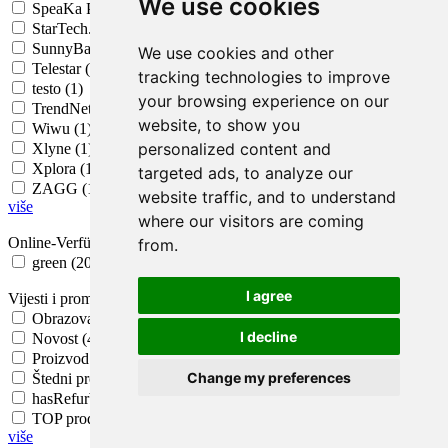
We use cookies
SpeaKa Professional (1)
StarTech.com (1)
SunnyBag (1)
We use cookies and other
Telestar (1)
tracking technologies to improve
testo (1)
your browsing experience on our
TrendNet (1)
website, to show you
Wiwu (1)
personalized content and
Xlyne (1)
Xplora (1)
targeted ads, to analyze our
ZAGG (1)
website traffic, and to understand
više
where our visitors are coming
Online-Verfügbarkeit
from.
green (2057)
I agree
Vijesti i promocije
Obrazovanje (456)
I decline
Novost (450)
Proizvod po sniženoj cijeni (188)
Change my preferences
Štedni proizvod (22)
hasRefurbishedOfferB2B (2)
TOP prodajni proizvod (1)
više