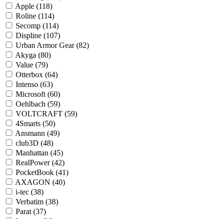
Apple (118)
Roline (114)
Secomp (114)
Displine (107)
Urban Armor Gear (82)
Akyga (80)
Value (79)
Otterbox (64)
Intenso (63)
Microsoft (60)
Oehlbach (59)
VOLTCRAFT (59)
4Smarts (50)
Ansmann (49)
club3D (48)
Manhattan (45)
RealPower (42)
PocketBook (41)
AXAGON (40)
i-tec (38)
Verbatim (38)
Parat (37)