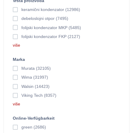
Vrsta proizvoda
keramični kondenzator (12986)
debeloslojni otpor (7495)
folijski kondenzator MKP (5485)
folijski kondenzator FKP (2127)
više
Marka
Murata (32105)
Wima (31997)
Walsin (14423)
Viking Tech (8357)
više
Online-Verfügbarkeit
green (2686)