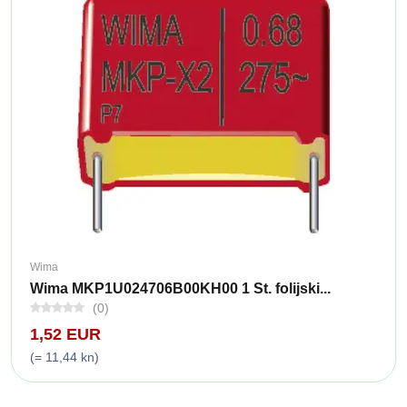
Wima
Wima MKP1U024706B00KH00 1 St. folijski...
(0)
1,52 EUR
(= 11,44 kn)