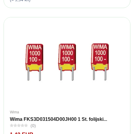
Wima
Wima FKS3D031504D00JH00 1 St. folijski...
(0)