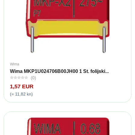
Wima
Wima MKP1U024706B00JH00 1 St. folijski...
(0)
1,57 EUR
(= 11,82 kn)