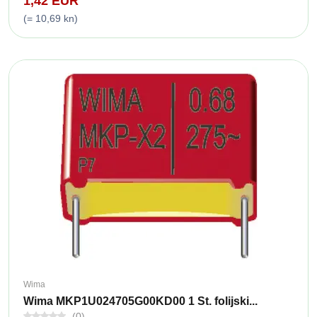
1,42 EUR
(= 10,69 kn)
Wima
Wima MKP1U024705G00KD00 1 St. folijski...
(0)