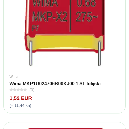
Wima
Wima MKP1U024706B00KJ00 1 St. folijski...
(0)
1,52 EUR
(= 11,44 kn)