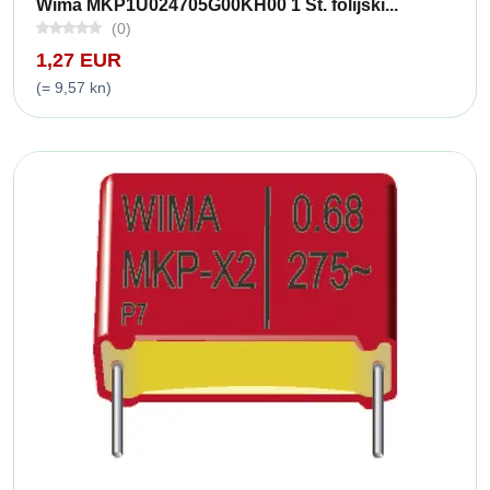
Wima MKP1U024705G00KH00 1 St. folijski...
(0)
1,27 EUR
(= 9,57 kn)