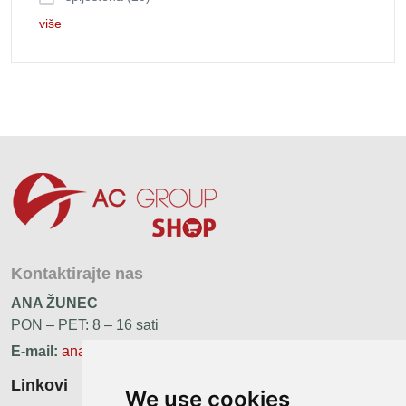
više
Kontaktirajte nas
ANA ŽUNEC
PON – PET: 8 – 16 sati
E-mail:
ana.zunec@ac-group.hr
Linkovi
We use cookies