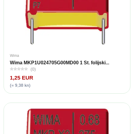
Wima
Wima MKP1U024705G00MD00 1 St. folijski...
(0)
1,25 EUR
(= 9,38 kn)