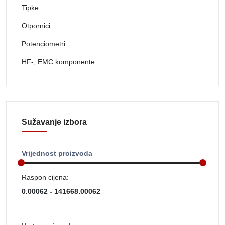
Tipke
Otpornici
Potenciometri
HF-, EMC komponente
Sužavanje izbora
Vrijednost proizvoda
Raspon cijena: