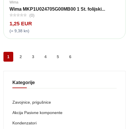
Wima
Wima MKP1U024705G00MB00 1 St. folijski...
(0)
1,25 EUR
(= 9,38 kn)
1
2
3
4
5
6
Kategorije
Zavojnice, prigušnice
Akcija Pasivne komponente
Kondenzatori