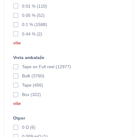
0.01 % (110)
0.05 % (52)
0.1 % (1588)
0.44 % (2)
više
Vrsta ambalaže
Tape on Full reel (12977)
Bulk (3760)
Tape (456)
Box (322)
više
Otpor
0 Ω (6)
0.009 mΩ (1)