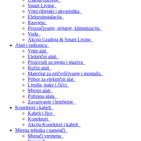
Smart Living
Vrtni ribnjaki i akvaristika
Elektroinstalacija
Rasvjeta
Prozračivanje, grijanje, klimatizacija
Voda
Akcija Gradnja & Smart Living
Alati i radionica
Vrtni alat
Električni alati
Proizvodi za njegu i maziva
Ručni alati
Materijal za pričvršćivanje i montažu
Pribor za električni alat
Ljepila, trake i čičci
Mjerni alati
Pohrana alata
Zavarivanje i lemljenje
Konektori i kabeli
Kabeli i žice
Konektori
Akcija Konektori i kabeli
Mjerna tehnika i napajači
Mjerači vremena