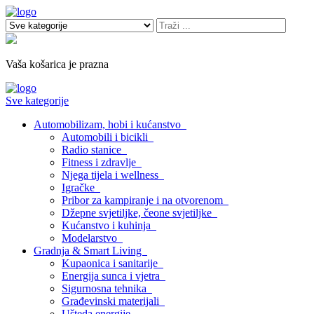
Vaša košarica je prazna
Sve kategorije
Automobilizam, hobi i kućanstvo
Automobili i bicikli
Radio stanice
Fitness i zdravlje
Njega tijela i wellness
Igračke
Pribor za kampiranje i na otvorenom
Džepne svjetiljke, čeone svjetiljke
Kućanstvo i kuhinja
Modelarstvo
Gradnja & Smart Living
Kupaonica i sanitarije
Energija sunca i vjetra
Sigurnosna tehnika
Građevinski materijali
Ušteda energije