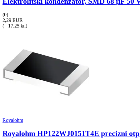
Elektrolitski kondenzator, SMD 68 µF 50 V
(0)
2,29 EUR
(= 17,25 kn)
Royalohm
Royalohm HP122WJ0151T4E precizni otpor