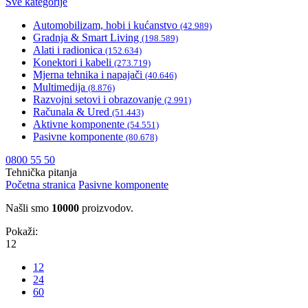
Sve kategorije
Automobilizam, hobi i kućanstvo
(42.989)
Gradnja & Smart Living
(198.589)
Alati i radionica
(152.634)
Konektori i kabeli
(273.719)
Mjerna tehnika i napajači
(40.646)
Multimedija
(8.876)
Razvojni setovi i obrazovanje
(2.991)
Računala & Ured
(51.443)
Aktivne komponente
(54.551)
Pasivne komponente
(80.678)
0800 55 50
Tehnička pitanja
Početna stranica
Pasivne komponente
Našli smo
10000
proizvodov.
Pokaži:
12
12
24
60