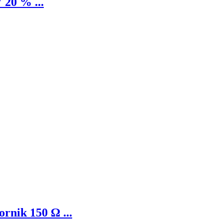
 20 % ...
nik 150 Ω ...