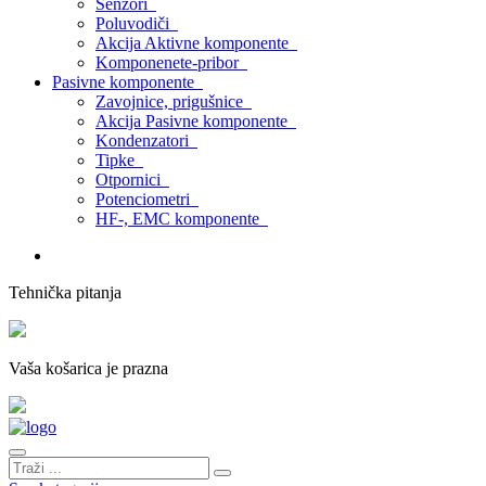
Senzori
Poluvodiči
Akcija Aktivne komponente
Komponenete-pribor
Pasivne komponente
Zavojnice, prigušnice
Akcija Pasivne komponente
Kondenzatori
Tipke
Otpornici
Potenciometri
HF-, EMC komponente
Tehnička pitanja
Vaša košarica je prazna