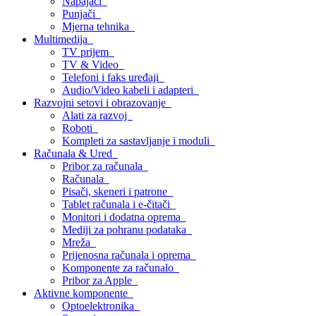
Napajači
Punjači
Mjerna tehnika
Multimedija
TV prijem
TV & Video
Telefoni i faks uređaji
Audio/Video kabeli i adapteri
Razvojni setovi i obrazovanje
Alati za razvoj
Roboti
Kompleti za sastavljanje i moduli
Računala & Ured
Pribor za računala
Računala
Pisači, skeneri i patrone
Tablet računala i e-čitači
Monitori i dodatna oprema
Mediji za pohranu podataka
Mreža
Prijenosna računala i oprema
Komponente za računalo
Pribor za Apple
Aktivne komponente
Optoelektronika