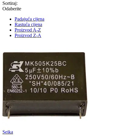
Sortiraj:
Odaberite
Padajuća cijena
Rastuća cijena
Proizvod A-Z
Proizvod Z-A
Seika