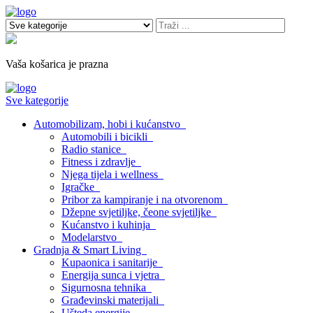
Vaša košarica je prazna
Sve kategorije
Automobilizam, hobi i kućanstvo
Automobili i bicikli
Radio stanice
Fitness i zdravlje
Njega tijela i wellness
Igračke
Pribor za kampiranje i na otvorenom
Džepne svjetiljke, čeone svjetiljke
Kućanstvo i kuhinja
Modelarstvo
Gradnja & Smart Living
Kupaonica i sanitarije
Energija sunca i vjetra
Sigurnosna tehnika
Građevinski materijali
Ušteda energije