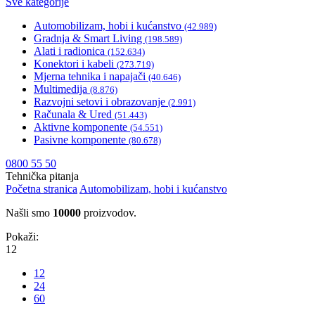
Sve kategorije
Automobilizam, hobi i kućanstvo
(42.989)
Gradnja & Smart Living
(198.589)
Alati i radionica
(152.634)
Konektori i kabeli
(273.719)
Mjerna tehnika i napajači
(40.646)
Multimedija
(8.876)
Razvojni setovi i obrazovanje
(2.991)
Računala & Ured
(51.443)
Aktivne komponente
(54.551)
Pasivne komponente
(80.678)
0800 55 50
Tehnička pitanja
Početna stranica
Automobilizam, hobi i kućanstvo
Našli smo
10000
proizvodov.
Pokaži:
12
12
24
60