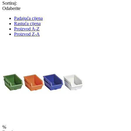
Sortiraj:
Odaberite
Padajuća cijena
Rastuća cijena
Proizvod A-Z
Proizvod Z-A
%