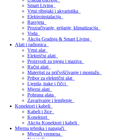
Smart Living
Vrtni ribnjaki i akvaristika
Elektroinstalacija
Rasvjeta
Prozračivanje, grijanje, klimatizacija
Voda
Akcija Gradnja & Smart Living
Alati i radionica
Vrtni alat
Električni alati
Proizvodi za njegu i maziva
Ručni alati
Materijal za pričvršćivanje i montažu
Pribor za električni alat
Ljepila, trake i čičci
Mjerni alati
Pohrana alata
Zavarivanje i lemljenje
Konektori i kabeli
Kabeli i žice
Konektori
Akcija Konektori i kabeli
Mjerna tehnika i napajači
Mjerači vremena