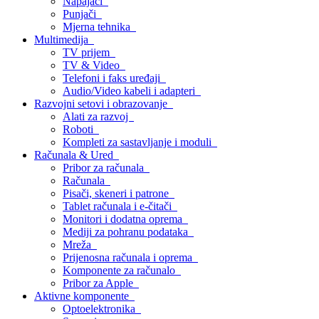
Napajači
Punjači
Mjerna tehnika
Multimedija
TV prijem
TV & Video
Telefoni i faks uređaji
Audio/Video kabeli i adapteri
Razvojni setovi i obrazovanje
Alati za razvoj
Roboti
Kompleti za sastavljanje i moduli
Računala & Ured
Pribor za računala
Računala
Pisači, skeneri i patrone
Tablet računala i e-čitači
Monitori i dodatna oprema
Mediji za pohranu podataka
Mreža
Prijenosna računala i oprema
Komponente za računalo
Pribor za Apple
Aktivne komponente
Optoelektronika