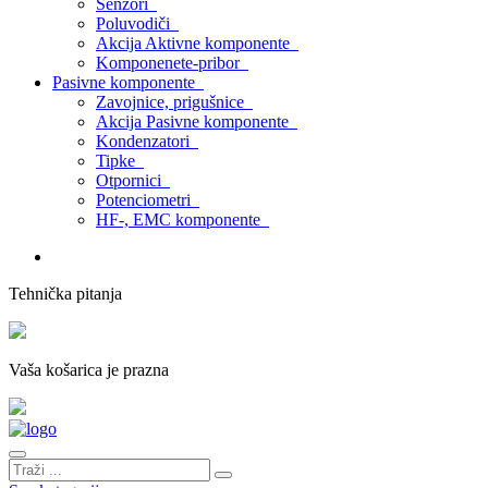
Senzori
Poluvodiči
Akcija Aktivne komponente
Komponenete-pribor
Pasivne komponente
Zavojnice, prigušnice
Akcija Pasivne komponente
Kondenzatori
Tipke
Otpornici
Potenciometri
HF-, EMC komponente
Tehnička pitanja
Vaša košarica je prazna