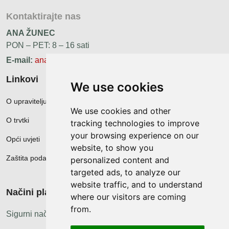
Kontaktirajte nas
ANA ŽUNEC
PON – PET: 8 – 16 sati
E-mail:
ana.zunec@ac-group.hr
Linkovi
We use cookies
O upravitelju web portala
We use cookies and other
O trvtki
tracking technologies to improve
your browsing experience on our
Opći uvjeti
website, to show you
Zaštita podataka
personalized content and
targeted ads, to analyze our
website traffic, and to understand
Načini plačanja
where our visitors are coming
from.
Sigurni načini plaćanja