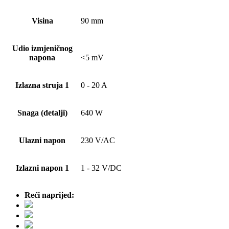
Visina
90 mm
Udio izmjeničnog
napona
<5 mV
Izlazna struja 1
0 - 20 A
Snaga (detalji)
640 W
Ulazni napon
230 V/AC
Izlazni napon 1
1 - 32 V/DC
Reći naprijed: