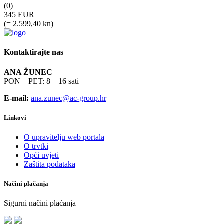
(0)
345 EUR
(= 2.599,40 kn)
Kontaktirajte nas
ANA ŽUNEC
PON – PET: 8 – 16 sati
E-mail:
ana.zunec@ac-group.hr
Linkovi
O upravitelju web portala
O trvtki
Opći uvjeti
Zaštita podataka
Načini plačanja
Sigurni načini plaćanja