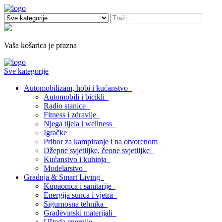
Vaša košarica je prazna
Sve kategorije
Automobilizam, hobi i kućanstvo
Automobili i bicikli
Radio stanice
Fitness i zdravlje
Njega tijela i wellness
Igračke
Pribor za kampiranje i na otvorenom
Džepne svjetiljke, čeone svjetiljke
Kućanstvo i kuhinja
Modelarstvo
Gradnja & Smart Living
Kupaonica i sanitarije
Energija sunca i vjetra
Sigurnosna tehnika
Građevinski materijali
Ušteda energije