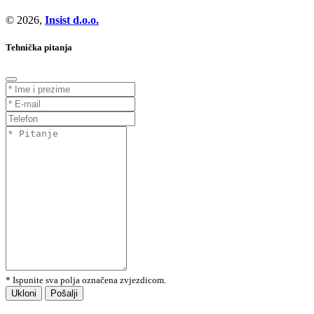
© 2026,
Insist d.o.o.
Tehnička pitanja
* Ispunite sva polja označena zvjezdicom.
Ukloni
Pošalji