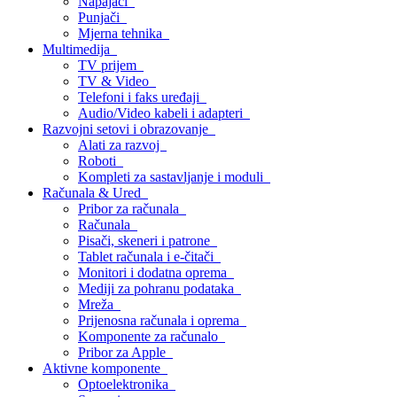
Napajači
Punjači
Mjerna tehnika
Multimedija
TV prijem
TV & Video
Telefoni i faks uređaji
Audio/Video kabeli i adapteri
Razvojni setovi i obrazovanje
Alati za razvoj
Roboti
Kompleti za sastavljanje i moduli
Računala & Ured
Pribor za računala
Računala
Pisači, skeneri i patrone
Tablet računala i e-čitači
Monitori i dodatna oprema
Mediji za pohranu podataka
Mreža
Prijenosna računala i oprema
Komponente za računalo
Pribor za Apple
Aktivne komponente
Optoelektronika