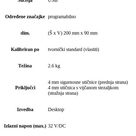
Sučelja
USB
Određene značajke
programabilno
dim.
(Š x V) 200 mm x 90 mm
Kalibriran po
tvornički standard (vlastiti)
Težina
2.6 kg
4 mm sigurnosne utičnice (prednja strana)
Priključci
4 mm utičnica s vijčanom stezaljkom
(stražnja strana)
Izvedba
Desktop
Izlazni napon (max.)
32 V/DC