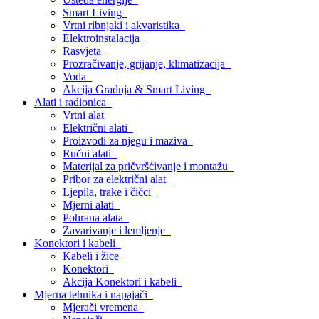
Smart Living
Vrtni ribnjaki i akvaristika
Elektroinstalacija
Rasvjeta
Prozračivanje, grijanje, klimatizacija
Voda
Akcija Gradnja & Smart Living
Alati i radionica
Vrtni alat
Električni alati
Proizvodi za njegu i maziva
Ručni alati
Materijal za pričvršćivanje i montažu
Pribor za električni alat
Ljepila, trake i čičci
Mjerni alati
Pohrana alata
Zavarivanje i lemljenje
Konektori i kabeli
Kabeli i žice
Konektori
Akcija Konektori i kabeli
Mjerna tehnika i napajači
Mjerači vremena