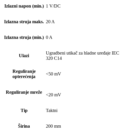
Izlazni napon (min.)
1 V/DC
Izlazna struja maks.
20 A
Izlazna struja (min.)
0 A
Ugradbeni utikač za hladne uređaje IEC
Ulazi
320 C14
Reguliranje
<50 mV
opterećenja
Reguliranje mreže
<20 mV
Tip
Taktni
Širina
200 mm