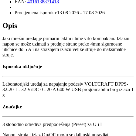
EAN:
4016138871418
Procijenjena isporuka:
13.08.2026 - 17.08.2026
Opis
Jaki mrežni uređaj je primarni taktni i time vrlo kompaktan. Izlazni
napon se može uzimati s prednje strane preko 4mm sigurnosne
utičnice do 5 A i na stražnjem izlazu velike struje do maksimalne
struje.
Isporuka uključuje
Laboratorijski uređaj za napajanje podesiv VOLTCRAFT DPPS-
32-20 1 - 32 V/DC 0 - 20 A 640 W USB programabilni broj izlaza 1
x
Značajke
3 slobodno odrediva predpodešenja (Preset) za U i I
Napon, struja i izlaz On/Off mogu se daljinski upravljati