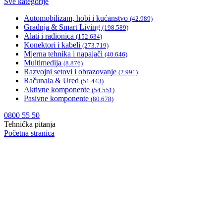
Sve kategorije
Automobilizam, hobi i kućanstvo
(42.989)
Gradnja & Smart Living
(198.589)
Alati i radionica
(152.634)
Konektori i kabeli
(273.719)
Mjerna tehnika i napajači
(40.646)
Multimedija
(8.876)
Razvojni setovi i obrazovanje
(2.991)
Računala & Ured
(51.443)
Aktivne komponente
(54.551)
Pasivne komponente
(80.678)
0800 55 50
Tehnička pitanja
Početna stranica