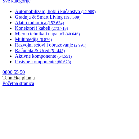
Sve kategorije
Automobilizam, hobi i kućanstvo
(42.989)
Gradnja & Smart Living
(198.589)
Alati i radionica
(152.634)
Konektori i kabeli
(273.719)
Mjerna tehnika i napajači
(40.646)
Multimedija
(8.876)
Razvojni setovi i obrazovanje
(2.991)
Računala & Ured
(51.443)
Aktivne komponente
(54.551)
Pasivne komponente
(80.678)
0800 55 50
Tehnička pitanja
Početna stranica