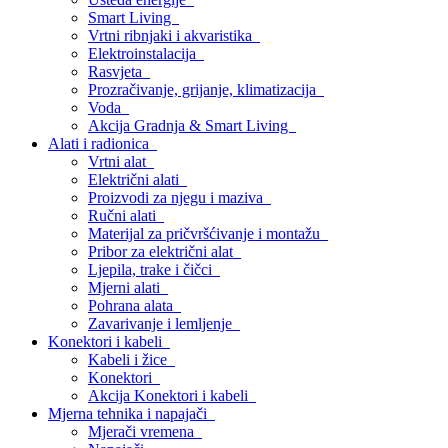
Smart Living
Vrtni ribnjaki i akvaristika
Elektroinstalacija
Rasvjeta
Prozračivanje, grijanje, klimatizacija
Voda
Akcija Gradnja & Smart Living
Alati i radionica
Vrtni alat
Električni alati
Proizvodi za njegu i maziva
Ručni alati
Materijal za pričvršćivanje i montažu
Pribor za električni alat
Ljepila, trake i čičci
Mjerni alati
Pohrana alata
Zavarivanje i lemljenje
Konektori i kabeli
Kabeli i žice
Konektori
Akcija Konektori i kabeli
Mjerna tehnika i napajači
Mjerači vremena