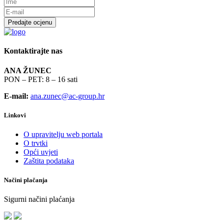
Predajte ocjenu
Kontaktirajte nas
ANA ŽUNEC
PON – PET: 8 – 16 sati
E-mail:
ana.zunec@ac-group.hr
Linkovi
O upravitelju web portala
O trvtki
Opći uvjeti
Zaštita podataka
Načini plačanja
Sigurni načini plaćanja