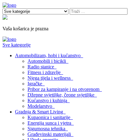
Vaša košarica je prazna
Sve kategorije
Automobilizam, hobi i kućanstvo
Automobili i bicikli
Radio stanice
Fitness i zdravlje
Njega tijela i wellness
Igračke
Pribor za kampiranje i na otvorenom
Džepne svjetiljke, čeone svjetiljke
Kućanstvo i kuhinja
Modelarstvo
Gradnja & Smart Living
Kupaonica i sanitarije
Energija sunca i vjetra
Sigurnosna tehnika
Građevinski materijali
Ušteda energije