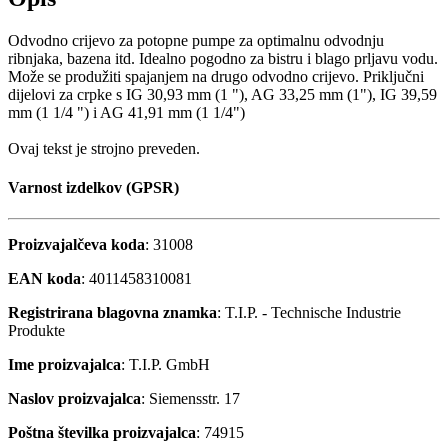
Odvodno crijevo za potopne pumpe za optimalnu odvodnju
ribnjaka, bazena itd. Idealno pogodno za bistru i blago prljavu vodu.
Može se produžiti spajanjem na drugo odvodno crijevo. Priključni
dijelovi za crpke s IG 30,93 mm (1 "), AG 33,25 mm (1"), IG 39,59
mm (1 1/4 ") i AG 41,91 mm (1 1/4")
Ovaj tekst je strojno preveden.
Varnost izdelkov (GPSR)
Proizvajalčeva koda
: 31008
EAN koda
: 4011458310081
Registrirana blagovna znamka
: T.I.P. - Technische Industrie
Produkte
Ime proizvajalca
: T.I.P. GmbH
Naslov proizvajalca
: Siemensstr. 17
Poštna številka proizvajalca
: 74915