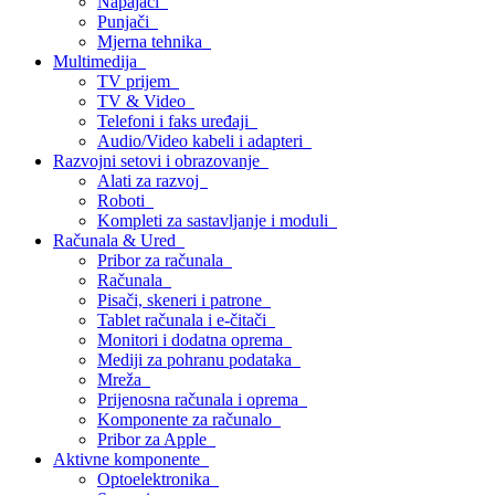
Napajači
Punjači
Mjerna tehnika
Multimedija
TV prijem
TV & Video
Telefoni i faks uređaji
Audio/Video kabeli i adapteri
Razvojni setovi i obrazovanje
Alati za razvoj
Roboti
Kompleti za sastavljanje i moduli
Računala & Ured
Pribor za računala
Računala
Pisači, skeneri i patrone
Tablet računala i e-čitači
Monitori i dodatna oprema
Mediji za pohranu podataka
Mreža
Prijenosna računala i oprema
Komponente za računalo
Pribor za Apple
Aktivne komponente
Optoelektronika