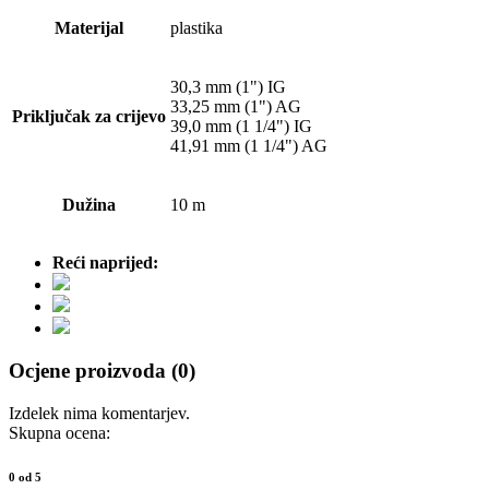
Materijal
plastika
30,3 mm (1") IG
33,25 mm (1") AG
Priključak za crijevo
39,0 mm (1 1/4") IG
41,91 mm (1 1/4") AG
Dužina
10 m
Reći naprijed:
Ocjene proizvoda (0)
Izdelek nima komentarjev.
Skupna ocena:
0 od 5