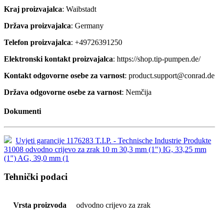
Kraj proizvajalca
: Waibstadt
Država proizvajalca
: Germany
Telefon proizvajalca
: +49726391250
Elektronski kontakt proizvajalca
: https://shop.tip-pumpen.de/
Kontakt odgovorne osebe za varnost
: product.support@conrad.de
Država odgovorne osebe za varnost
: Nemčija
Dokumenti
Uvjeti garancije 1176283 T.I.P. - Technische Industrie Produkte
31008 odvodno crijevo za zrak 10 m 30,3 mm (1") IG, 33,25 mm
(1") AG, 39,0 mm (1
Tehnički podaci
Vrsta proizvoda
odvodno crijevo za zrak