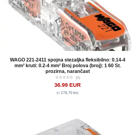
WAGO 221-2411 spojna stezaljka fleksibilno: 0.14-4
mm² kruti: 0.2-4 mm² Broj polova (broj): 1 60 St.
prozirna, narančast
(0)
36.99 EUR
(= 278,70 kn)