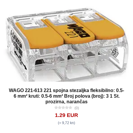
WAGO 221-613 221 spojna stezaljka fleksibilno: 0.5-
6 mm² kruti: 0.5-6 mm² Broj polova (broj): 3 1 St.
prozirna, narančas
(0)
1.29 EUR
(= 9,72 kn)