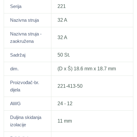
Serija
221
Nazivna struja
32 A
Nazivna struja -
32 A
zaokružena
Sadržaj
50 St.
dim.
(D x Š) 18.6 mm x 18.7 mm
Proizvođač-br.
221-413-50
dijela
AWG
24 - 12
Duljina skidanja
11 mm
izolacije