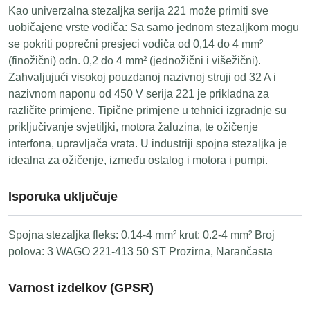
Kao univerzalna stezaljka serija 221 može primiti sve
uobičajene vrste vodiča: Sa samo jednom stezaljkom mogu
se pokriti poprečni presjeci vodiča od 0,14 do 4 mm²
(finožični) odn. 0,2 do 4 mm² (jednožični i višežični).
Zahvaljujući visokoj pouzdanoj nazivnoj struji od 32 A i
nazivnom naponu od 450 V serija 221 je prikladna za
različite primjene. Tipične primjene u tehnici izgradnje su
priključivanje svjetiljki, motora žaluzina, te ožičenje
interfona, upravljača vrata. U industriji spojna stezaljka je
idealna za ožičenje, između ostalog i motora i pumpi.
Isporuka uključuje
Spojna stezaljka fleks: 0.14-4 mm² krut: 0.2-4 mm² Broj
polova: 3 WAGO 221-413 50 ST Prozirna, Narančasta
Varnost izdelkov (GPSR)