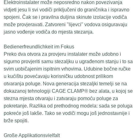
Elektroinstalater može neposredno nakon povezivanja
vidjeti jesu li svi vodiči priključeni do graničnika i ispravno
spojeni. Čak se i pravilna duljina skinute izolacije vodiča
može provjeravati. Zatvoreni "lijevci" vodova osiguravaju
jasno vođenje vodiča do mjesta stezanja.
Bedienerfreundlichkeit im Fokus
Preko dva otvora za provjeru instalater može udobno i
sigurno provjeriti samu stezaljku u ugrađenom stanju i to sa
svim uobičajenim ispitnim vrhovima. Udubine bočne ručke
u kućištu povećavaju korisničku udobnost prilikom
otvaranja poluge. Nova generacija stezaljki temelji se na
dokazanoj tehnologiji CAGE CLAMP® bez alata, u kojoj se
stezna mjesta otvaraju i zatvaraju pomoću poluge za
pokretanje. Razlika od prethodnog modela: sada se poluga
pokreće još lakše. Tako se vodiči mogu još jednostavnije i
brže spojiti.
Große Applikationsvielfalt