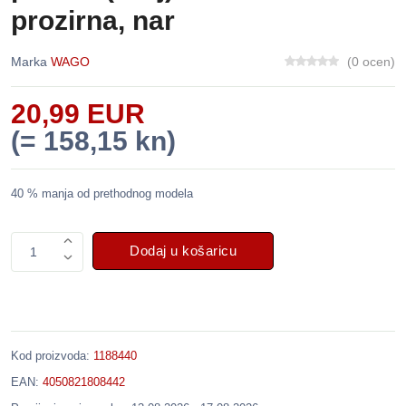
prozirna, nar
Marka
WAGO
(0 ocen)
20,99 EUR
(= 158,15 kn)
40 % manja od prethodnog modela
Dodaj u košaricu
1
Kod proizvoda:
1188440
EAN:
4050821808442