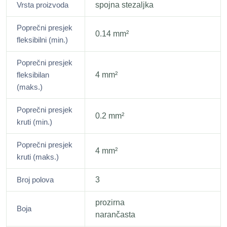
Vrsta proizvoda
spojna stezaljka
Poprečni presjek
0.14 mm²
fleksibilni (min.)
Poprečni presjek
fleksibilan
4 mm²
(maks.)
Poprečni presjek
0.2 mm²
kruti (min.)
Poprečni presjek
4 mm²
kruti (maks.)
Broj polova
3
prozirna
Boja
narančasta