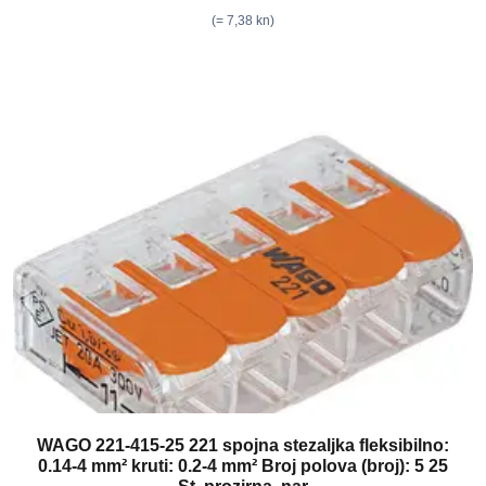
(= 7,38 kn)
WAGO 221-415-25 221 spojna stezaljka fleksibilno:
0.14-4 mm² kruti: 0.2-4 mm² Broj polova (broj): 5 25