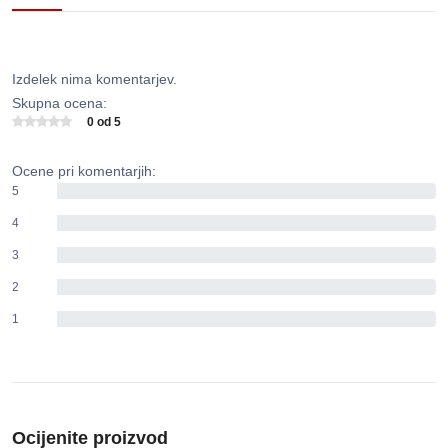
Izdelek nima komentarjev.
Skupna ocena:
0 od 5
Ocene pri komentarjih:
5
0%
4
0%
3
0%
2
0%
1
0%
Ocijenite proizvod