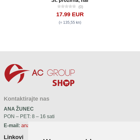
St. prozirna, nar
(0)
17.99 EUR
(= 135,55 kn)
Kontaktirajte nas
ANA ŽUNEC
PON – PET: 8 – 16 sati
E-mail:
ana.zunec@ac-group.hr
Linkovi