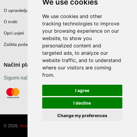
We use cookies
O upravitelju web portala
We use cookies and other
O trvtki
tracking technologies to improve
your browsing experience on our
Opći uvjeti
website, to show you
Zaštita podataka
personalized content and
targeted ads, to analyze our
website traffic, and to understand
Načini plačanja
where our visitors are coming
from.
Sigurni načini plaćanja
I agree
I decline
Change my preferences
© 2026,
Insist d.o.o.