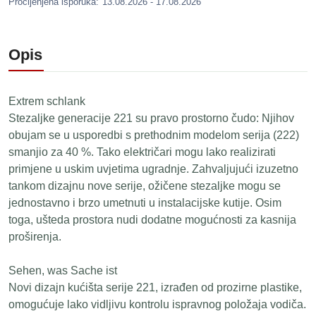
Procijenjena isporuka:
13.08.2026 - 17.08.2026
Opis
Extrem schlank
Stezaljke generacije 221 su pravo prostorno čudo: Njihov
obujam se u usporedbi s prethodnim modelom serija (222)
smanjio za 40 %. Tako električari mogu lako realizirati
primjene u uskim uvjetima ugradnje. Zahvaljujući izuzetno
tankom dizajnu nove serije, ožičene stezaljke mogu se
jednostavno i brzo umetnuti u instalacijske kutije. Osim
toga, ušteda prostora nudi dodatne mogućnosti za kasnija
proširenja.
Sehen, was Sache ist
Novi dizajn kućišta serije 221, izrađen od prozirne plastike,
omogućuje lako vidljivu kontrolu ispravnog položaja vodiča.