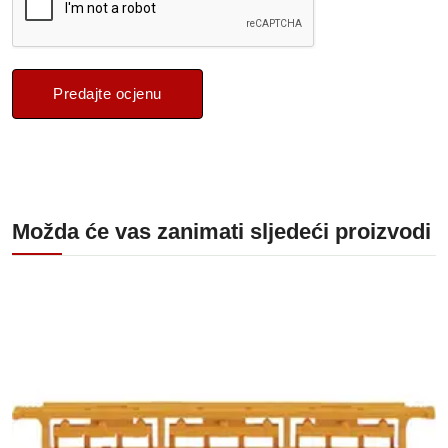
Predajte ocjenu
Možda će vas zanimati sljedeći proizvodi