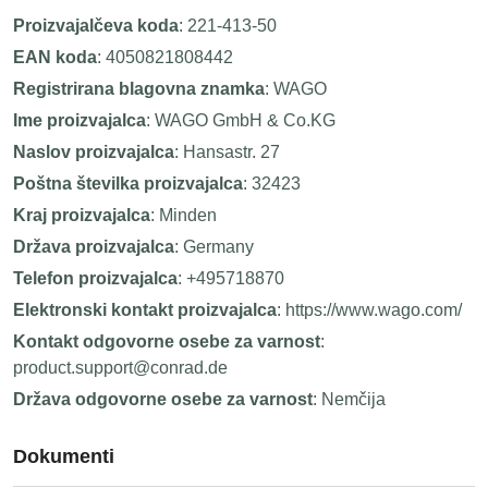
Proizvajalčeva koda
: 221-413-50
EAN koda
: 4050821808442
Registrirana blagovna znamka
: WAGO
Ime proizvajalca
: WAGO GmbH & Co.KG
Naslov proizvajalca
: Hansastr. 27
Poštna številka proizvajalca
: 32423
Kraj proizvajalca
: Minden
Država proizvajalca
: Germany
Telefon proizvajalca
: +495718870
Elektronski kontakt proizvajalca
: https://www.wago.com/
Kontakt odgovorne osebe za varnost
:
product.support@conrad.de
Država odgovorne osebe za varnost
: Nemčija
Dokumenti