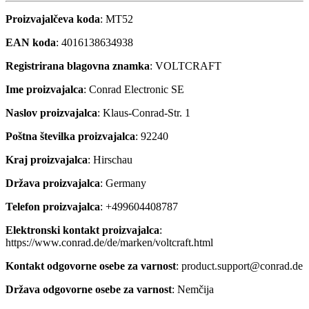
Proizvajalčeva koda
: MT52
EAN koda
: 4016138634938
Registrirana blagovna znamka
: VOLTCRAFT
Ime proizvajalca
: Conrad Electronic SE
Naslov proizvajalca
: Klaus-Conrad-Str. 1
Poštna številka proizvajalca
: 92240
Kraj proizvajalca
: Hirschau
Država proizvajalca
: Germany
Telefon proizvajalca
: +499604408787
Elektronski kontakt proizvajalca
:
https://www.conrad.de/de/marken/voltcraft.html
Kontakt odgovorne osebe za varnost
: product.support@conrad.de
Država odgovorne osebe za varnost
: Nemčija