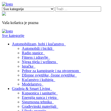
Vaša košarica je prazna
Sve kategorije
Automobilizam, hobi i kućanstvo
Automobili i bicikli
Radio stanice
Fitness i zdravlje
Njega tijela i wellness
Igračke
Pribor za kampiranje i na otvorenom
Džepne svjetiljke, čeone svjetiljke
Kućanstvo i kuhinja
Modelarstvo
Gradnja & Smart Living
Kupaonica i sanitarije
Energija sunca i vjetra
Sigurnosna tehnika
Građevinski materijali
Ušteda energije