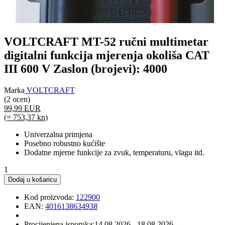
VOLTCRAFT MT-52 ručni multimetar
digitalni funkcija mjerenja okoliša CAT
III 600 V Zaslon (brojevi): 4000
Marka
VOLTCRAFT
(2 ocen)
99,99 EUR
(= 753,37 kn)
Univerzalna primjena
Posebno robustno kućište
Dodatne mjerne funkcije za zvuk, temperaturu, vlagu itd.
1
Dodaj u košaricu
Kod proizvoda:
122900
EAN:
4016138634938
Procijenjena isporuka:
14.08.2026 - 18.08.2026