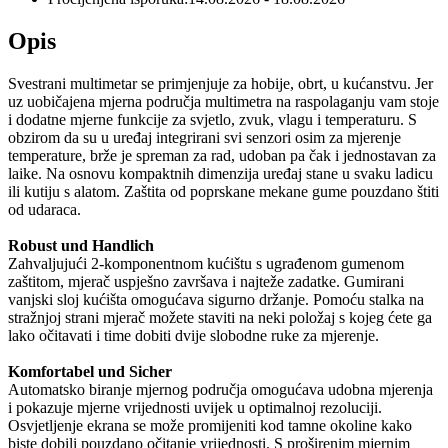
Opis
Svestrani multimetar se primjenjuje za hobije, obrt, u kućanstvu. Jer
uz uobičajena mjerna područja multimetra na raspolaganju vam stoje
i dodatne mjerne funkcije za svjetlo, zvuk, vlagu i temperaturu. S
obzirom da su u uređaj integrirani svi senzori osim za mjerenje
temperature, brže je spreman za rad, udoban pa čak i jednostavan za
laike. Na osnovu kompaktnih dimenzija uređaj stane u svaku ladicu
ili kutiju s alatom. Zaštita od poprskane mekane gume pouzdano štiti
od udaraca.
Robust und Handlich
Zahvaljujući 2-komponentnom kućištu s ugrađenom gumenom
zaštitom, mjerač uspješno završava i najteže zadatke. Gumirani
vanjski sloj kućišta omogućava sigurno držanje. Pomoću stalka na
stražnjoj strani mjerač možete staviti na neki položaj s kojeg ćete ga
lako očitavati i time dobiti dvije slobodne ruke za mjerenje.
Komfortabel und Sicher
Automatsko biranje mjernog područja omogućava udobna mjerenja
i pokazuje mjerne vrijednosti uvijek u optimalnoj rezoluciji.
Osvjetljenje ekrana se može promijeniti kod tamne okoline kako
biste dobili pouzdano očitanje vrijednosti. S proširenim mjernim