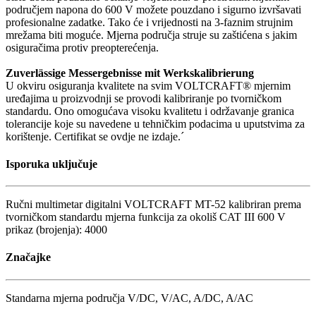
područjem napona do 600 V možete pouzdano i sigurno izvršavati
profesionalne zadatke. Tako će i vrijednosti na 3-faznim strujnim
mrežama biti moguće. Mjerna područja struje su zaštićena s jakim
osiguračima protiv preopterećenja.
Zuverlässige Messergebnisse mit Werkskalibrierung
U okviru osiguranja kvalitete na svim VOLTCRAFT® mjernim
uređajima u proizvodnji se provodi kalibriranje po tvorničkom
standardu. Ono omogućava visoku kvalitetu i održavanje granica
tolerancije koje su navedene u tehničkim podacima u uputstvima za
korištenje. Certifikat se ovdje ne izdaje.´
Isporuka uključuje
Ručni multimetar digitalni VOLTCRAFT MT-52 kalibriran prema
tvorničkom standardu mjerna funkcija za okoliš CAT III 600 V
prikaz (brojenja): 4000
Značajke
Standarna mjerna područja V/DC, V/AC, A/DC, A/AC