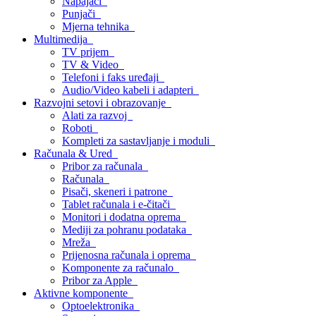
Napajači
Punjači
Mjerna tehnika
Multimedija
TV prijem
TV & Video
Telefoni i faks uređaji
Audio/Video kabeli i adapteri
Razvojni setovi i obrazovanje
Alati za razvoj
Roboti
Kompleti za sastavljanje i moduli
Računala & Ured
Pribor za računala
Računala
Pisači, skeneri i patrone
Tablet računala i e-čitači
Monitori i dodatna oprema
Mediji za pohranu podataka
Mreža
Prijenosna računala i oprema
Komponente za računalo
Pribor za Apple
Aktivne komponente
Optoelektronika