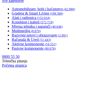
Sve kategorije
Automobilizam, hobi i kućanstvo
(42.989)
Gradnja & Smart Living
(198.589)
Alati i radionica
(152.634)
Konektori i kabeli
(273.719)
Mjerna tehnika i napajači
(40.646)
Multimedija
(8.876)
Razvojni setovi i obrazovanje
(2.991)
Računala & Ured
(51.443)
Aktivne komponente
(54.551)
Pasivne komponente
(80.678)
0800 55 50
Tehnička pitanja
Početna stranica