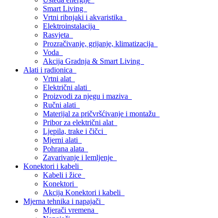
Smart Living
Vrtni ribnjaki i akvaristika
Elektroinstalacija
Rasvjeta
Prozračivanje, grijanje, klimatizacija
Voda
Akcija Gradnja & Smart Living
Alati i radionica
Vrtni alat
Električni alati
Proizvodi za njegu i maziva
Ručni alati
Materijal za pričvršćivanje i montažu
Pribor za električni alat
Ljepila, trake i čičci
Mjerni alati
Pohrana alata
Zavarivanje i lemljenje
Konektori i kabeli
Kabeli i žice
Konektori
Akcija Konektori i kabeli
Mjerna tehnika i napajači
Mjerači vremena