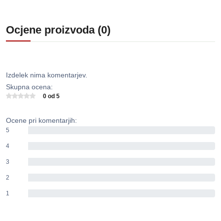
Ocjene proizvoda (0)
Izdelek nima komentarjev.
Skupna ocena:
0 od 5
Ocene pri komentarjih:
5
0%
4
0%
3
0%
2
0%
1
0%