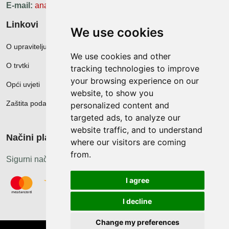
E-mail:
ana.zunec@ac-group.hr
Linkovi
We use cookies
O upravitelju web portala
We use cookies and other
O trvtki
tracking technologies to improve
your browsing experience on our
Opći uvjeti
website, to show you
Zaštita podataka
personalized content and
targeted ads, to analyze our
website traffic, and to understand
Načini plačanja
where our visitors are coming
from.
Sigurni načini plaćanja
I agree
I decline
Change my preferences