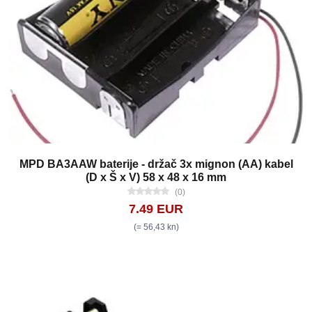
MPD BA3AAW baterije - držač 3x mignon (AA) kabel
(D x Š x V) 58 x 48 x 16 mm
(0)
7.49 EUR
(= 56,43 kn)