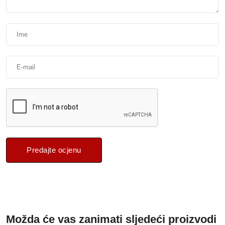
Predajte ocjenu
Možda će vas zanimati sljedeći proizvodi