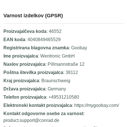
Varnost izdelkov (GPSR)
Proizvajalčeva koda
: 46552
EAN koda
: 4040849465529
Registrirana blagovna znamka
: Goobay
Ime proizvajalca
: Wentronic GmbH
Naslov proizvajalca
: Pillmannstraße 12
Poštna številka proizvajalca
: 38112
Kraj proizvajalca
: Braunschweig
Država proizvajalca
: Germany
Telefon proizvajalca
: +49531210580
Elektronski kontakt proizvajalca
: https://mygoobay.com/
Kontakt odgovorne osebe za varnost
:
product.support@conrad.de