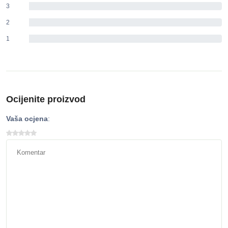
3
0%
2
0%
1
0%
Ocijenite proizvod
Vaša ocjena
: