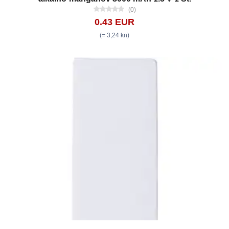
(0)
0.43 EUR
(= 3,24 kn)