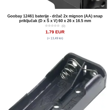
Goobay 12461 baterije - držač 2x mignon (AA) snap
priključak (D x Š x V) 60 x 26 x 16.5 mm
(0)
1.79 EUR
(= 13,49 kn)