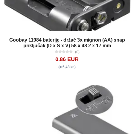
Goobay 11984 baterije - držač 3x mignon (AA) snap
priključak (D x Š x V) 58 x 48.2 x 17 mm
(0)
0.86 EUR
(= 6,48 kn)