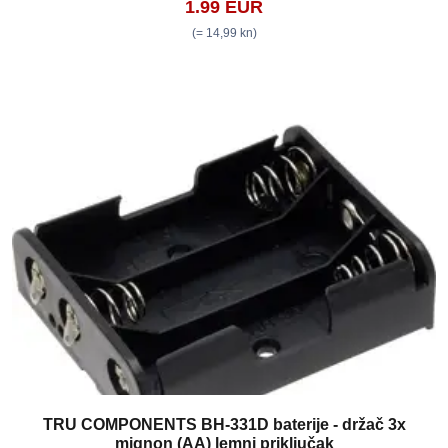
1.99 EUR
(= 14,99 kn)
TRU COMPONENTS BH-331D baterije - držač 3x
mignon (AA) lemni priključak