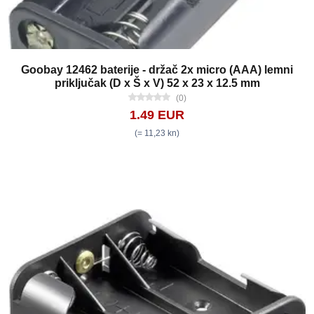
Goobay 12462 baterije - držač 2x micro (AAA) lemni
priključak (D x Š x V) 52 x 23 x 12.5 mm
(0)
1.49 EUR
(= 11,23 kn)