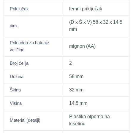
Priključak
lemni priključak
(D x Š x V) 58 x 32 x 14.5
dim.
mm
Prikladno za baterije
mignon (AA)
veličine
Broj ćelija
2
Dužina
58 mm
Širina
32 mm
Visina
14.5 mm
Plastika otporna na
Material (detalji)
kiselinu