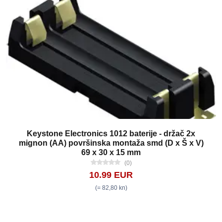
Keystone Electronics 1012 baterije - držač 2x
mignon (AA) površinska montaža smd (D x Š x V)
69 x 30 x 15 mm
(0)
10.99 EUR
(= 82,80 kn)