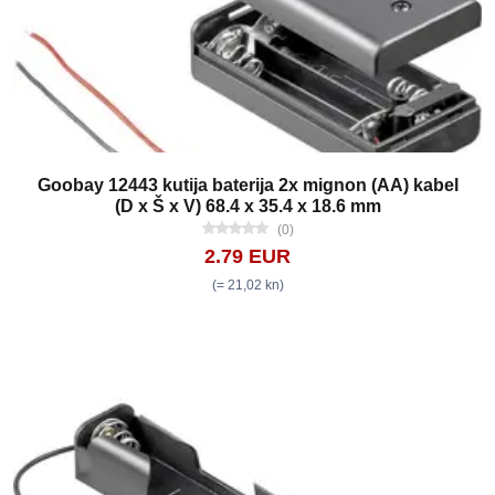
Goobay 12443 kutija baterija 2x mignon (AA) kabel
(D x Š x V) 68.4 x 35.4 x 18.6 mm
(0)
2.79 EUR
(= 21,02 kn)