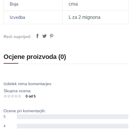
Boja
crna
Izvedba
L za 2 mignona
Reći naprijed:
Ocjene proizvoda (0)
Izdelek nima komentarjev.
Skupna ocena:
0 od 5
Ocene pri komentarjih:
5
0%
4
0%