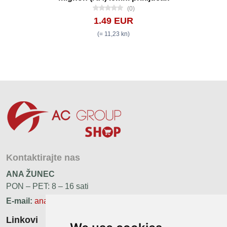
(0)
1.49 EUR
(= 11,23 kn)
Kontaktirajte nas
ANA ŽUNEC
PON – PET: 8 – 16 sati
E-mail:
ana.zunec@ac-group.hr
Linkovi