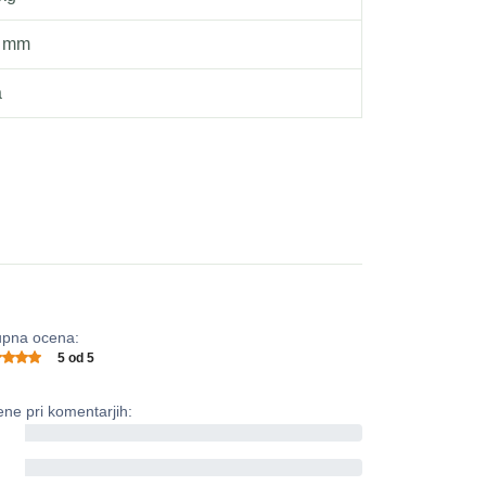
0 mm
a
pna ocena:
5 od 5
ne pri komentarjih:
0%
0%