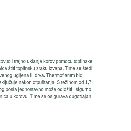
ovito i trajno uklanja korov pomoću toplinske
 štiti toplinsku zraku izvana. Time se štedi
 drvenog ugljena ili drva. Thermoflamm bio
sključuje nakon otpuštanja. S težinom od 1,7
nog posla jednostavno može odložiti i sigurno
tanica u korovu. Time se osigurava dugotrajan