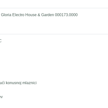
o Gloria Electro House & Garden 000173.0000
C
jući konusnoj mlaznici
ev