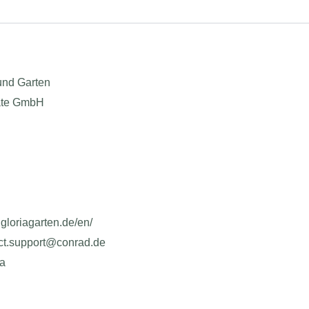
und Garten
räte GmbH
.gloriagarten.de/en/
uct.support@conrad.de
ja