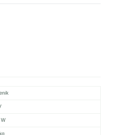
enik
V
 W
 kg