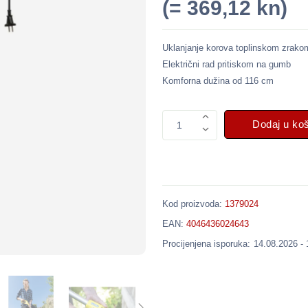
(= 369,12 kn)
Uklanjanje korova toplinskom zrako
Električni rad pritiskom na gumb
Komforna dužina od 116 cm
Dodaj u ko
1
Kod proizvoda:
1379024
EAN:
4046436024643
Procijenjena isporuka:
14.08.2026 -