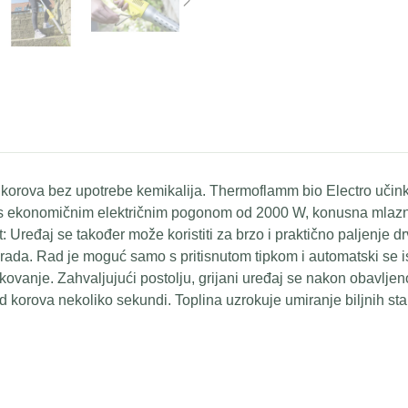
ja korova bez upotrebe kemikalija. Thermoflamm bio Electro učink
 s ekonomičnim električnim pogonom od 2000 W, konusna mlaznica
st: Uređaj se također može koristiti za brzo i praktično paljenje
rada. Rad je moguć samo s pritisnutom tipkom i automatski se i
kovanje. Zahvaljujući postolju, grijani uređaj se nakon obavlje
ad korova nekoliko sekundi. Toplina uzrokuje umiranje biljnih s