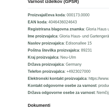
Varnost izdelkov (GPSR)
Proizvajalčeva koda
: 000173.0000
EAN koda
: 4046436024643
Registrirana blagovna znamka
: Gloria Haus 
Ime proizvajalca
: Gloria Haus- und Gartenge
Naslov proizvajalca
: Edisonallee 15
Poštna številka proizvajalca
: 89231
Kraj proizvajalca
: Neu-Ulm
Država proizvajalca
: Germany
Telefon proizvajalca
: +4923027000
Elektronski kontakt proizvajalca
: https://www
Kontakt odgovorne osebe za varnost
: prod
Država odgovorne osebe za varnost
: Nemči
Dokumenti