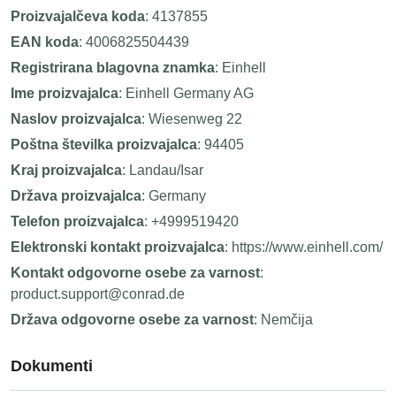
Proizvajalčeva koda
: 4137855
EAN koda
: 4006825504439
Registrirana blagovna znamka
: Einhell
Ime proizvajalca
: Einhell Germany AG
Naslov proizvajalca
: Wiesenweg 22
Poštna številka proizvajalca
: 94405
Kraj proizvajalca
: Landau/Isar
Država proizvajalca
: Germany
Telefon proizvajalca
: +4999519420
Elektronski kontakt proizvajalca
: https://www.einhell.com/
Kontakt odgovorne osebe za varnost
:
product.support@conrad.de
Država odgovorne osebe za varnost
: Nemčija
Dokumenti