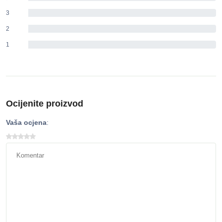
3
0%
2
0%
1
0%
Ocijenite proizvod
Vaša ocjena
: