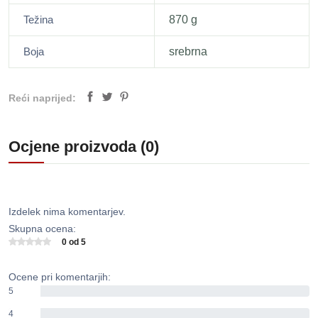
Težina
870 g
Boja
srebrna
Reći naprijed:
Ocjene proizvoda (0)
Izdelek nima komentarjev.
Skupna ocena:
0 od 5
Ocene pri komentarjih:
5
0%
4
0%