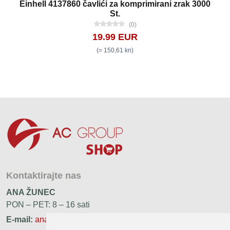
Einhell 4137860 čavlići za komprimirani zrak 3000
St.
(0)
19.99 EUR
(= 150,61 kn)
Kontaktirajte nas
ANA ŽUNEC
PON – PET: 8 – 16 sati
E-mail:
ana.zunec@ac-group.hr