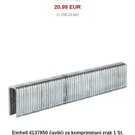
20.99 EUR
(= 158,15 kn)
Einhell 4137850 čavlići za komprimirani zrak 1 St.