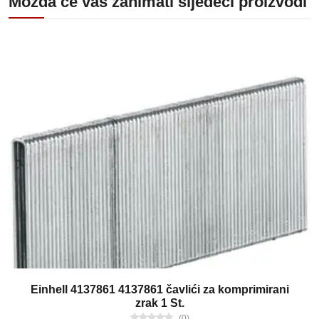
Možda će vas zanimati sljedeći proizvodi
Einhell 4137861 4137861 čavlići za komprimirani
zrak 1 St.
(0)