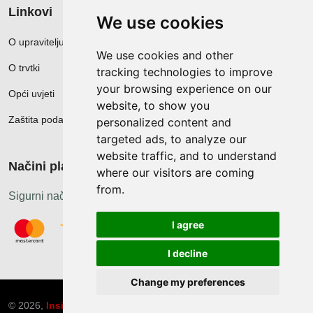
Linkovi
We use cookies
O upravitelju web portala
We use cookies and other
O trvtki
tracking technologies to improve
your browsing experience on our
Opći uvjeti
website, to show you
Zaštita podataka
personalized content and
targeted ads, to analyze our
website traffic, and to understand
Načini plačanja
where our visitors are coming
from.
Sigurni načini plaćanja
I agree
I decline
Change my preferences
© 2026,
Insist d.o.o.