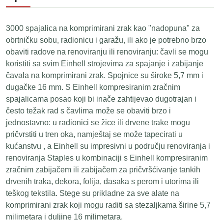
3000 spajalica na komprimirani zrak kao "nadopuna" za
obrtničku sobu, radionicu i garažu, ili ako je potrebno brzo
obaviti radove na renoviranju ili renoviranju: čavli se mogu
koristiti sa svim Einhell strojevima za spajanje i zabijanje
čavala na komprimirani zrak. Spojnice su široke 5,7 mm i
dugačke 16 mm. S Einhell kompresiranim zračnim
spajalicama posao koji bi inače zahtijevao dugotrajan i
često težak rad s čavlima može se obaviti brzo i
jednostavno: u radionici se žice ili drvene trake mogu
pričvrstiti u tren oka, namještaj se može tapecirati u
kućanstvu , a Einhell su impresivni u području renoviranja i
renoviranja Staples u kombinaciji s Einhell kompresiranim
zračnim zabijačem ili zabijačem za pričvršćivanje tankih
drvenih traka, dekora, folija, dasaka s perom i utorima ili
teškog tekstila. Stege su prikladne za sve alate na
komprimirani zrak koji mogu raditi sa stezaljkama širine 5,7
milimetara i duljine 16 milimetara.