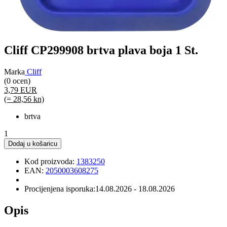
Cliff CP299908 brtva plava boja 1 St.
Marka
Cliff
(0 ocen)
3,79 EUR
(= 28,56 kn)
brtva
1
Dodaj u košaricu
Kod proizvoda:
1383250
EAN:
2050003608275
Procijenjena isporuka:
14.08.2026 - 18.08.2026
Opis