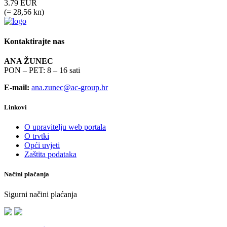
3.79 EUR
(= 28,56 kn)
Kontaktirajte nas
ANA ŽUNEC
PON – PET: 8 – 16 sati
E-mail:
ana.zunec@ac-group.hr
Linkovi
O upravitelju web portala
O trvtki
Opći uvjeti
Zaštita podataka
Načini plačanja
Sigurni načini plaćanja