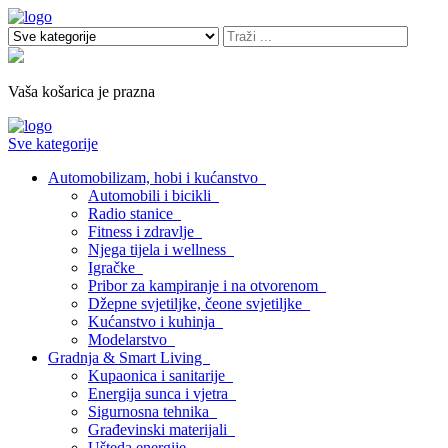
Vaša košarica je prazna
Sve kategorije
Automobilizam, hobi i kućanstvo
Automobili i bicikli
Radio stanice
Fitness i zdravlje
Njega tijela i wellness
Igračke
Pribor za kampiranje i na otvorenom
Džepne svjetiljke, čeone svjetiljke
Kućanstvo i kuhinja
Modelarstvo
Gradnja & Smart Living
Kupaonica i sanitarije
Energija sunca i vjetra
Sigurnosna tehnika
Građevinski materijali
Ušteda energije