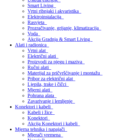
Smart Living
Vrtni ribnjaki i akvaristika
Elektroinstalacija
Rasvjeta
Prozračivanje, grijanje, klimatizacija
Voda
Akcija Gradnja & Smart Living
Alati i radionica
Vrtni alat
Električni alati
Proizvodi za njegu i maziva
Ručni alati
Materijal za pričvršćivanje i montažu
Pribor za električni alat
Ljepila, trake i čičci
Mjerni alati
Pohrana alata
Zavarivanje i lemljenje
Konektori i kabeli
Kabeli i žice
Konektori
Akcija Konektori i kabeli
Mjerna tehnika i napajači
Mjerači vremena