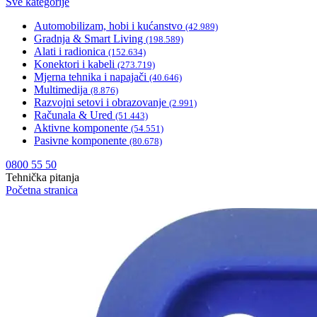
Sve kategorije
Automobilizam, hobi i kućanstvo
(42.989)
Gradnja & Smart Living
(198.589)
Alati i radionica
(152.634)
Konektori i kabeli
(273.719)
Mjerna tehnika i napajači
(40.646)
Multimedija
(8.876)
Razvojni setovi i obrazovanje
(2.991)
Računala & Ured
(51.443)
Aktivne komponente
(54.551)
Pasivne komponente
(80.678)
0800 55 50
Tehnička pitanja
Početna stranica