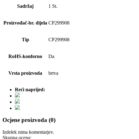
Sadržaj
1 St.
Proizvođač-br. dijela
CP299908
Tip
CP299908
RoHS-konforno
Da
Vrsta proizvoda
brtva
Reći naprijed:
Ocjene proizvoda (0)
Izdelek nima komentarjev.
Skupna ocena: