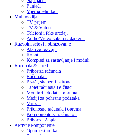
Napajači
Punjači
Mjerna tehnika
Multimedija
TV prijem
TV & Video
Telefoni i faks uređaji
Audio/Video kabeli i adapteri
Razvojni setovi i obrazovanje
Alati za razvoj
Roboti
Kompleti za sastavljanje i moduli
Računala & Ured
Pribor za računala
Računala
Pisači, skeneri i patrone
Tablet računala i e-čitači
Monitori i dodatna oprema
Mediji za pohranu podataka
Mreža
Prijenosna računala i oprema
Komponente za računalo
Pribor za Apple
Aktivne komponente
Optoelektronika