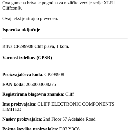
Ova gumena brtva je pogodna za različite verzije serije XLR i
Cliffcon®.
Ovaj tekst je strojno preveden.
Isporuka uključuje
Brtva CP299908 Cliff plava, 1 kom.
Varnost izdelkov (GPSR)
Proizvajalčeva koda
: CP299908
EAN koda
: 2050003608275
Registrirana blagovna znamka
: Cliff
Ime proizvajalca
: CLIFF ELECTRONIC COMPONENTS
LIMITED
Naslov proizvajalca
: 2nd Floor 57 Adelaide Road
Poštna številka proizvajalca
: D02 Y3C6