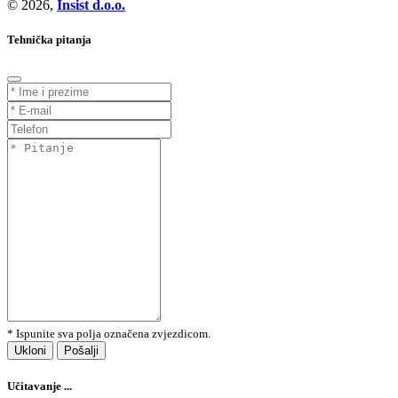
© 2026,
Insist d.o.o.
Tehnička pitanja
* Ispunite sva polja označena zvjezdicom.
Ukloni
Pošalji
Učitavanje ...