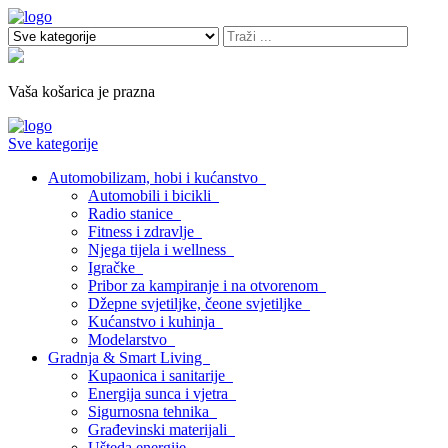
Vaša košarica je prazna
Sve kategorije
Automobilizam, hobi i kućanstvo
Automobili i bicikli
Radio stanice
Fitness i zdravlje
Njega tijela i wellness
Igračke
Pribor za kampiranje i na otvorenom
Džepne svjetiljke, čeone svjetiljke
Kućanstvo i kuhinja
Modelarstvo
Gradnja & Smart Living
Kupaonica i sanitarije
Energija sunca i vjetra
Sigurnosna tehnika
Građevinski materijali
Ušteda energije