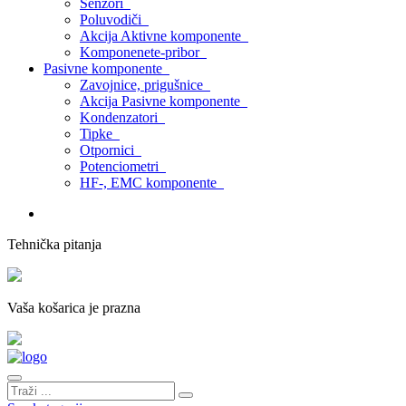
Senzori
Poluvodiči
Akcija Aktivne komponente
Komponenete-pribor
Pasivne komponente
Zavojnice, prigušnice
Akcija Pasivne komponente
Kondenzatori
Tipke
Otpornici
Potenciometri
HF-, EMC komponente
Tehnička pitanja
Vaša košarica je prazna