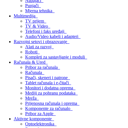
Napajači
Punjači
Mjerna tehnika
Multimedija
TV prijem
TV & Video
Telefoni i faks uređaji
Audio/Video kabeli i adapteri
Razvojni setovi i obrazovanje
Alati za razvoj
Roboti
Kompleti za sastavljanje i moduli
Računala & Ured
Pribor za računala
Računala
Pisači, skeneri i patrone
Tablet računala i e-čitači
Monitori i dodatna oprema
Mediji za pohranu podataka
Mreža
Prijenosna računala i oprema
Komponente za računalo
Pribor za Apple
Aktivne komponente
Optoelektronika