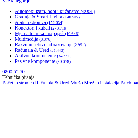
Sve kategorije
Automobilizam, hobi i kućanstvo
(42.989)
Gradnja & Smart Living
(198.589)
Alati i radionica
(152.634)
Konektori i kabeli
(273.719)
Mjerna tehnika i napajači
(40.646)
Multimedija
(8.876)
Razvojni setovi i obrazovanje
(2.991)
Računala & Ured
(51.443)
Aktivne komponente
(54.551)
Pasivne komponente
(80.678)
0800 55 50
Tehnička pitanja
Početna stranica
Računala & Ured
Mreža
Mrežna instalacija
Patch pan