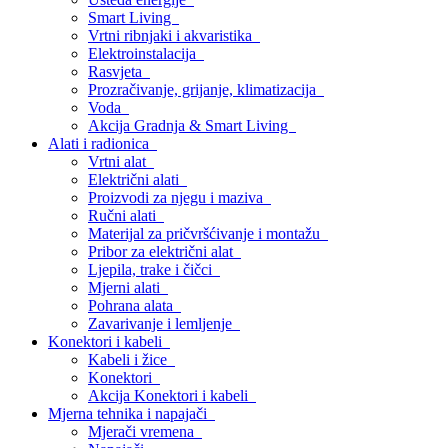
Smart Living
Vrtni ribnjaki i akvaristika
Elektroinstalacija
Rasvjeta
Prozračivanje, grijanje, klimatizacija
Voda
Akcija Gradnja & Smart Living
Alati i radionica
Vrtni alat
Električni alati
Proizvodi za njegu i maziva
Ručni alati
Materijal za pričvršćivanje i montažu
Pribor za električni alat
Ljepila, trake i čičci
Mjerni alati
Pohrana alata
Zavarivanje i lemljenje
Konektori i kabeli
Kabeli i žice
Konektori
Akcija Konektori i kabeli
Mjerna tehnika i napajači
Mjerači vremena