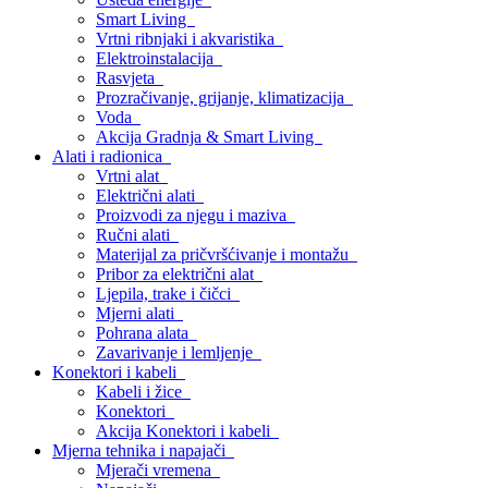
Smart Living
Vrtni ribnjaki i akvaristika
Elektroinstalacija
Rasvjeta
Prozračivanje, grijanje, klimatizacija
Voda
Akcija Gradnja & Smart Living
Alati i radionica
Vrtni alat
Električni alati
Proizvodi za njegu i maziva
Ručni alati
Materijal za pričvršćivanje i montažu
Pribor za električni alat
Ljepila, trake i čičci
Mjerni alati
Pohrana alata
Zavarivanje i lemljenje
Konektori i kabeli
Kabeli i žice
Konektori
Akcija Konektori i kabeli
Mjerna tehnika i napajači
Mjerači vremena