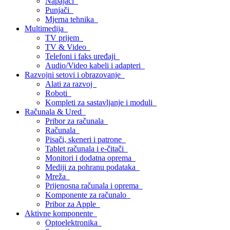
Napajači
Punjači
Mjerna tehnika
Multimedija
TV prijem
TV & Video
Telefoni i faks uređaji
Audio/Video kabeli i adapteri
Razvojni setovi i obrazovanje
Alati za razvoj
Roboti
Kompleti za sastavljanje i moduli
Računala & Ured
Pribor za računala
Računala
Pisači, skeneri i patrone
Tablet računala i e-čitači
Monitori i dodatna oprema
Mediji za pohranu podataka
Mreža
Prijenosna računala i oprema
Komponente za računalo
Pribor za Apple
Aktivne komponente
Optoelektronika