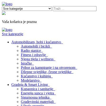
Vaša košarica je prazna
Sve kategorije
Automobilizam, hobi i kućanstvo
Automobili i bicikli
Radio stanice
Fitness i zdravlje
Njega tijela i wellness
Igračke
Pribor za kampiranje i na otvorenom
Džepne svjetiljke, čeone svjetiljke
Kućanstvo i kuhinja
Modelarstvo
Gradnja & Smart Living
Kupaonica i sanitarije
Energija sunca i vjetra
Sigurnosna tehnika
Građevinski materijali
Ušteda energije