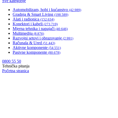
Sve kategorije
Automobilizam, hobi i kućanstvo
(42.989)
Gradnja & Smart Living
(198.589)
Alati i radionica
(152.634)
Konektori i kabeli
(273.719)
Mjerna tehnika i napajači
(40.646)
Multimedija
(8.876)
Razvojni setovi i obrazovanje
(2.991)
Računala & Ured
(51.443)
Aktivne komponente
(54.551)
Pasivne komponente
(80.678)
0800 55 50
Tehnička pitanja
Početna stranica