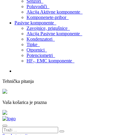
Senzori
Poluvodiči
Akcija Aktivne komponente
Komponenete-pribor
Pasivne komponente
Zavojnice, prigušnice
Akcija Pasivne komponente
Kondenzatori
Tipke
Otpornici
Potenciometri
HF-, EMC komponente
Tehnička pitanja
Vaša košarica je prazna