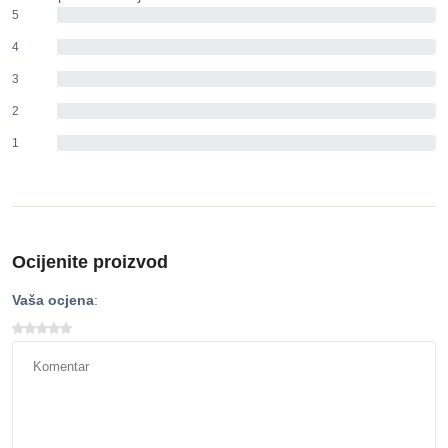
5
0%
4
0%
3
0%
2
0%
1
0%
Ocijenite proizvod
Vaša ocjena
: