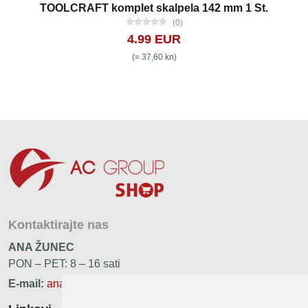
TOOLCRAFT komplet skalpela 142 mm 1 St.
(0)
4.99 EUR
(= 37,60 kn)
Kontaktirajte nas
ANA ŽUNEC
PON – PET: 8 – 16 sati
E-mail:
ana.zunec@ac-group.hr