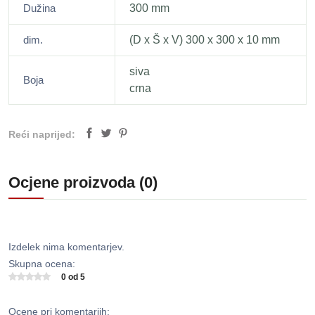
Dužina
300 mm
dim.
(D x Š x V) 300 x 300 x 10 mm
siva
Boja
crna
Reći naprijed:
Ocjene proizvoda (0)
Izdelek nima komentarjev.
Skupna ocena:
0 od 5
Ocene pri komentarjih: