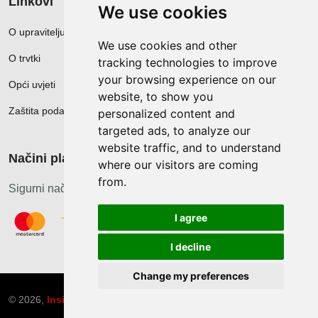
Linkovi
We use cookies
O upravitelju web portala
We use cookies and other
O trvtki
tracking technologies to improve
your browsing experience on our
Opći uvjeti
website, to show you
Zaštita podataka
personalized content and
targeted ads, to analyze our
website traffic, and to understand
Načini plačanja
where our visitors are coming
from.
Sigurni načini plaćanja
I agree
I decline
Change my preferences
© 2026,
Insist d.o.o.