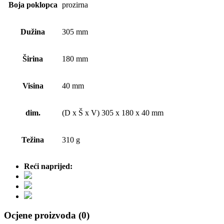
Boja poklopca
prozirna
Dužina
305 mm
Širina
180 mm
Visina
40 mm
dim.
(D x Š x V) 305 x 180 x 40 mm
Težina
310 g
Reći naprijed:
Ocjene proizvoda (0)