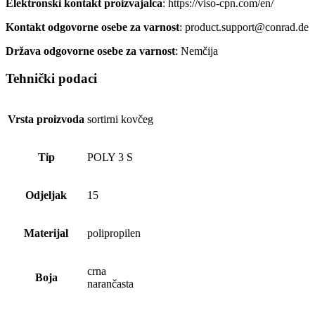
Elektronski kontakt proizvajalca
: https://viso-cpn.com/en/
Kontakt odgovorne osebe za varnost
: product.support@conrad.de
Država odgovorne osebe za varnost
: Nemčija
Tehnički podaci
Vrsta proizvoda
sortirni kovčeg
Tip
POLY 3 S
Odjeljak
15
Materijal
polipropilen
crna
Boja
narančasta