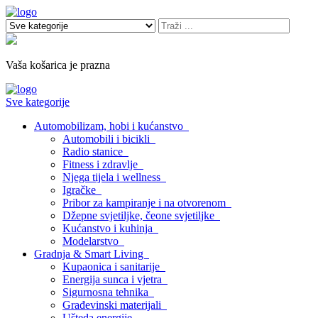
Vaša košarica je prazna
Sve kategorije
Automobilizam, hobi i kućanstvo
Automobili i bicikli
Radio stanice
Fitness i zdravlje
Njega tijela i wellness
Igračke
Pribor za kampiranje i na otvorenom
Džepne svjetiljke, čeone svjetiljke
Kućanstvo i kuhinja
Modelarstvo
Gradnja & Smart Living
Kupaonica i sanitarije
Energija sunca i vjetra
Sigurnosna tehnika
Građevinski materijali
Ušteda energije