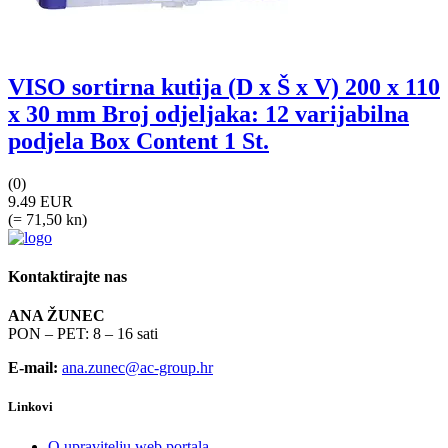
VISO sortirna kutija (D x Š x V) 200 x 110
x 30 mm Broj odjeljaka: 12 varijabilna
podjela Box Content 1 St.
(0)
9.49 EUR
(= 71,50 kn)
Kontaktirajte nas
ANA ŽUNEC
PON – PET: 8 – 16 sati
E-mail:
ana.zunec@ac-group.hr
Linkovi
O upravitelju web portala