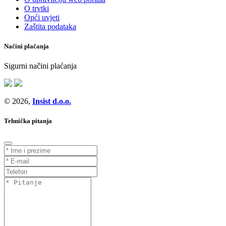
O trvtki
Opći uvjeti
Zaštita podataka
Načini plačanja
Sigurni načini plaćanja
© 2026,
Insist d.o.o.
Tehnička pitanja