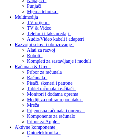
Napajači
Punjači
Mjerna tehnika
Multimedija
TV prijem
TV & Video
Telefoni i faks uređaji
Audio/Video kabeli i adapteri
Razvojni setovi i obrazovanje
Alati za razvoj
Roboti
Kompleti za sastavljanje i moduli
Računala & Ured
Pribor za računala
Računala
Pisači, skeneri i patrone
Tablet računala i e-čitači
Monitori i dodatna oprema
Mediji za pohranu podataka
Mreža
Prijenosna računala i oprema
Komponente za računalo
Pribor za Apple
Aktivne komponente
Optoelektronika