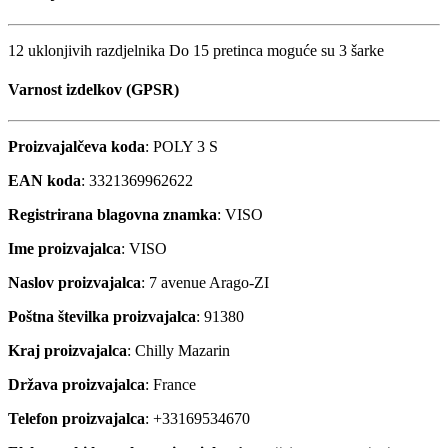
12 uklonjivih razdjelnika Do 15 pretinca moguće su 3 šarke
Varnost izdelkov (GPSR)
Proizvajalčeva koda
: POLY 3 S
EAN koda
: 3321369962622
Registrirana blagovna znamka
: VISO
Ime proizvajalca
: VISO
Naslov proizvajalca
: 7 avenue Arago-ZI
Poštna številka proizvajalca
: 91380
Kraj proizvajalca
: Chilly Mazarin
Država proizvajalca
: France
Telefon proizvajalca
: +33169534670