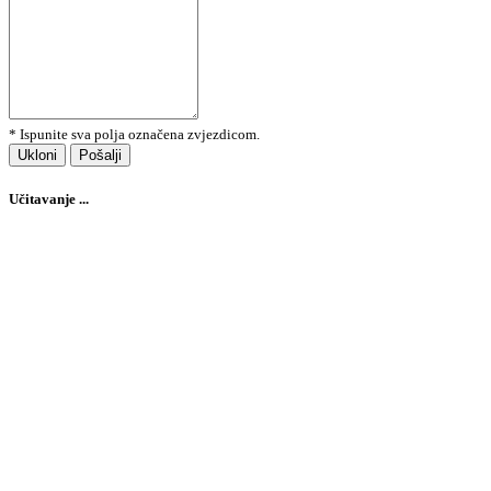
* Ispunite sva polja označena zvjezdicom.
Ukloni
Pošalji
Učitavanje ...