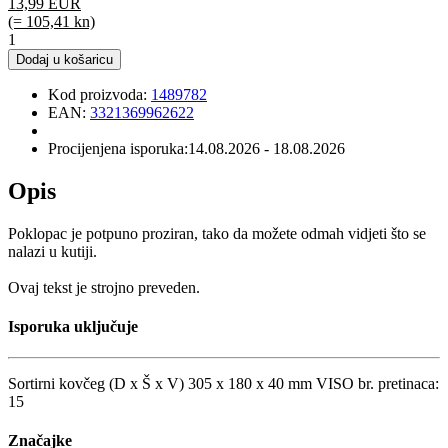
13,99 EUR
(= 105,41 kn)
1
Dodaj u košaricu
Kod proizvoda:
1489782
EAN:
3321369962622
Procijenjena isporuka:
14.08.2026 - 18.08.2026
Opis
Poklopac je potpuno proziran, tako da možete odmah vidjeti što se
nalazi u kutiji.
Ovaj tekst je strojno preveden.
Isporuka uključuje
Sortirni kovčeg (D x Š x V) 305 x 180 x 40 mm VISO br. pretinaca:
15
Značajke