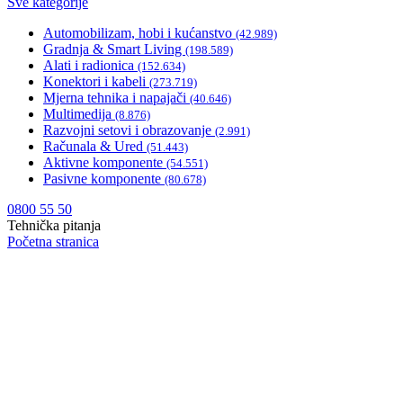
Sve kategorije
Automobilizam, hobi i kućanstvo
(42.989)
Gradnja & Smart Living
(198.589)
Alati i radionica
(152.634)
Konektori i kabeli
(273.719)
Mjerna tehnika i napajači
(40.646)
Multimedija
(8.876)
Razvojni setovi i obrazovanje
(2.991)
Računala & Ured
(51.443)
Aktivne komponente
(54.551)
Pasivne komponente
(80.678)
0800 55 50
Tehnička pitanja
Početna stranica