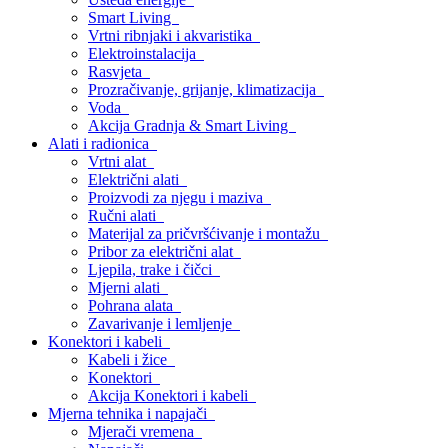
Smart Living
Vrtni ribnjaki i akvaristika
Elektroinstalacija
Rasvjeta
Prozračivanje, grijanje, klimatizacija
Voda
Akcija Gradnja & Smart Living
Alati i radionica
Vrtni alat
Električni alati
Proizvodi za njegu i maziva
Ručni alati
Materijal za pričvršćivanje i montažu
Pribor za električni alat
Ljepila, trake i čičci
Mjerni alati
Pohrana alata
Zavarivanje i lemljenje
Konektori i kabeli
Kabeli i žice
Konektori
Akcija Konektori i kabeli
Mjerna tehnika i napajači
Mjerači vremena