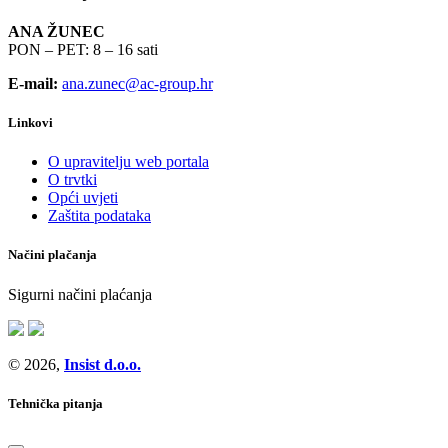
ANA ŽUNEC
PON – PET: 8 – 16 sati
E-mail:
ana.zunec@ac-group.hr
Linkovi
O upravitelju web portala
O trvtki
Opći uvjeti
Zaštita podataka
Načini plačanja
Sigurni načini plaćanja
© 2026,
Insist d.o.o.
Tehnička pitanja