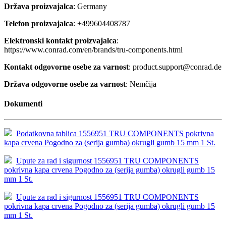
Država proizvajalca
: Germany
Telefon proizvajalca
: +499604408787
Elektronski kontakt proizvajalca
:
https://www.conrad.com/en/brands/tru-components.html
Kontakt odgovorne osebe za varnost
: product.support@conrad.de
Država odgovorne osebe za varnost
: Nemčija
Dokumenti
Podatkovna tablica 1556951 TRU COMPONENTS pokrivna
kapa crvena Pogodno za (serija gumba) okrugli gumb 15 mm 1 St.
Upute za rad i sigurnost 1556951 TRU COMPONENTS
pokrivna kapa crvena Pogodno za (serija gumba) okrugli gumb 15
mm 1 St.
Upute za rad i sigurnost 1556951 TRU COMPONENTS
pokrivna kapa crvena Pogodno za (serija gumba) okrugli gumb 15
mm 1 St.