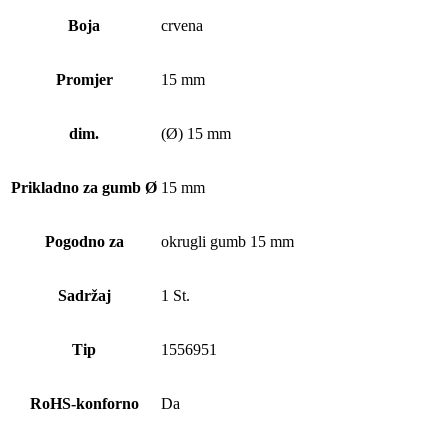
Boja
crvena
Promjer
15 mm
dim.
(Ø) 15 mm
Prikladno za gumb Ø
15 mm
Pogodno za
okrugli gumb 15 mm
Sadržaj
1 St.
Tip
1556951
RoHS-konforno
Da