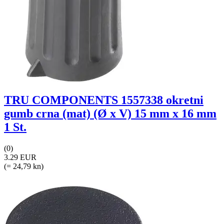
TRU COMPONENTS 1557338 okretni
gumb crna (mat) (Ø x V) 15 mm x 16 mm
1 St.
(0)
3.29 EUR
(= 24,79 kn)