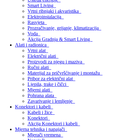
Smart Living
Vrtni ribnjaki i akvaristika
Elektroinstalacija
Rasvjeta
Prozračivanje, grijanje, klimatizacija
Voda
Akcija Gradnja & Smart Living
Alati i radionica
Vrtni alat
Električni alati
Proizvodi za njegu i maziva
Ručni alati
Materijal za pričvršćivanje i montažu
Pribor za električni alat
Ljepila, trake i čičci
Mjerni alati
Pohrana alata
Zavarivanje i lemljenje
Konektori i kabeli
Kabeli i žice
Konektori
Akcija Konektori i kabeli
Mjerna tehnika i napajači
Mjerači vremena