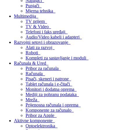
Napajači
Punjači
Mjerna tehnika
Multimedija
TV prijem
TV & Video
Telefoni i faks uređaji
Audio/Video kabeli i adapteri
Razvojni setovi i obrazovanje
Alati za razvoj
Roboti
Kompleti za sastavljanje i moduli
Računala & Ured
Pribor za računala
Računala
Pisači, skeneri i patrone
Tablet računala i e-čitači
Monitori i dodatna oprema
Mediji za pohranu podataka
Mreža
Prijenosna računala i oprema
Komponente za računalo
Pribor za Apple
Aktivne komponente
Optoelektronika