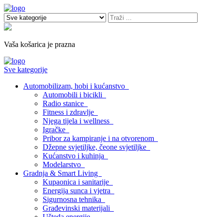
Vaša košarica je prazna
Sve kategorije
Automobilizam, hobi i kućanstvo
Automobili i bicikli
Radio stanice
Fitness i zdravlje
Njega tijela i wellness
Igračke
Pribor za kampiranje i na otvorenom
Džepne svjetiljke, čeone svjetiljke
Kućanstvo i kuhinja
Modelarstvo
Gradnja & Smart Living
Kupaonica i sanitarije
Energija sunca i vjetra
Sigurnosna tehnika
Građevinski materijali
Ušteda energije