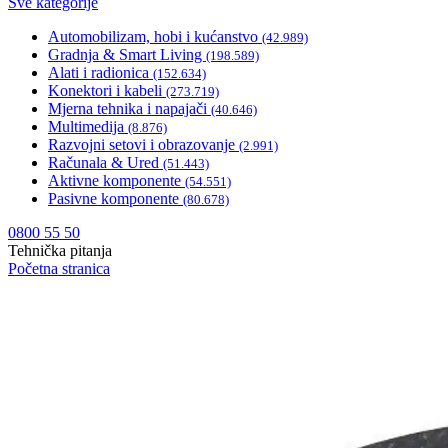
Sve kategorije
Automobilizam, hobi i kućanstvo
(42.989)
Gradnja & Smart Living
(198.589)
Alati i radionica
(152.634)
Konektori i kabeli
(273.719)
Mjerna tehnika i napajači
(40.646)
Multimedija
(8.876)
Razvojni setovi i obrazovanje
(2.991)
Računala & Ured
(51.443)
Aktivne komponente
(54.551)
Pasivne komponente
(80.678)
0800 55 50
Tehnička pitanja
Početna stranica