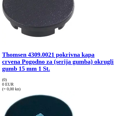
Thomsen 4309.0021 pokrivna kapa
crvena Pogodno za (serija gumba) okrugli
gumb 15 mm 1 St.
(0)
0 EUR
(= 0,00 kn)