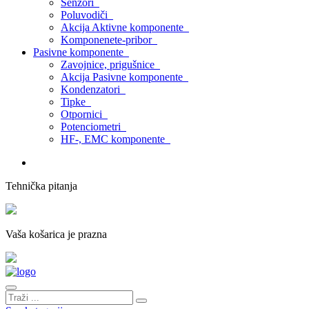
Senzori
Poluvodiči
Akcija Aktivne komponente
Komponenete-pribor
Pasivne komponente
Zavojnice, prigušnice
Akcija Pasivne komponente
Kondenzatori
Tipke
Otpornici
Potenciometri
HF-, EMC komponente
Tehnička pitanja
Vaša košarica je prazna