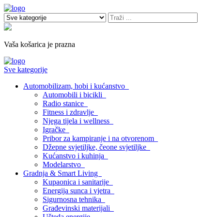
Vaša košarica je prazna
Sve kategorije
Automobilizam, hobi i kućanstvo
Automobili i bicikli
Radio stanice
Fitness i zdravlje
Njega tijela i wellness
Igračke
Pribor za kampiranje i na otvorenom
Džepne svjetiljke, čeone svjetiljke
Kućanstvo i kuhinja
Modelarstvo
Gradnja & Smart Living
Kupaonica i sanitarije
Energija sunca i vjetra
Sigurnosna tehnika
Građevinski materijali
Ušteda energije