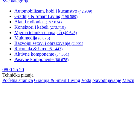
Sve kategorije
Automobilizam, hobi i kućanstvo
(42.989)
Gradnja & Smart Living
(198.589)
Alati i radionica
(152.634)
Konektori i kabeli
(273.719)
Mjerna tehnika i napajači
(40.646)
Multimedija
(8.876)
Razvojni setovi i obrazovanje
(2.991)
Računala & Ured
(51.443)
Aktivne komponente
(54.551)
Pasivne komponente
(80.678)
0800 55 50
Tehnička pitanja
Početna stranica
Gradnja & Smart Living
Voda
Navodnjavanje
Mlazni